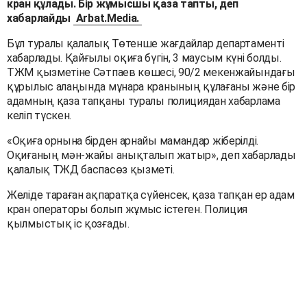
кран құлады. Бір жұмысшы қаза тапты, деп
хабарлайды
Arbat.Media.
Бұл туралы қалалық Төтенше жағдайлар департаменті
хабарлады. Қайғылы оқиға бүгін, 3 маусым күні болды.
ТЖМ қызметіне Сәтпаев көшесі, 90/2 мекенжайындағы
құрылыс алаңында мұнара кранының құлағаны және бір
адамның қаза тапқаны туралы полициядан хабарлама
келіп түскен.
«Оқиға орнына бірден арнайы мамандар жіберілді.
Оқиғаның мән-жайы анықталып жатыр», деп хабарлады
қалалық ТЖД баспасөз қызметі.
Желіде тараған ақпаратқа сүйенсек, қаза тапқан ер адам
кран операторы болып жұмыс істеген. Полиция
қылмыстық іс қозғады.