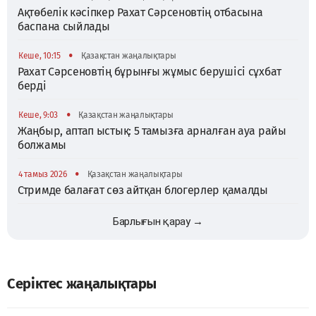
Ақтөбелік кәсіпкер Рахат Сәрсеновтің отбасына
баспана сыйлады
•
Кеше, 10:15
Қазақстан жаңалықтары
Рахат Сәрсеновтің бұрынғы жұмыс берушісі сұхбат
берді
•
Кеше, 9:03
Қазақстан жаңалықтары
Жаңбыр, аптап ыстық: 5 тамызға арналған ауа райы
болжамы
•
4 тамыз 2026
Қазақстан жаңалықтары
Стримде балағат сөз айтқан блогерлер қамалды
Барлығын қарау →
Серіктес жаңалықтары