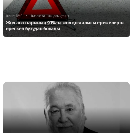
•
Кеше, 18:10
Қазақстан жаңалықтары
Жол апаттарының 91%-ы жол қозғалысы ережелерін
өрескел бұзудан болады