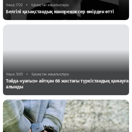
•
Кеше, 17:20
Қазақстан жаңалықтары
Белгілі қазақстандық кинорежиссер өмірден өтті
•
Кеше, 16:05
Қазақстан жаңалықтары
Тойда «уағыз» айтқан 66 жастағы түркістандық қамауға
алынды