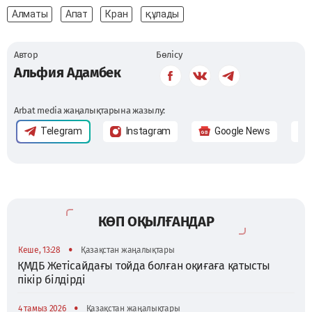
Алматы
Апат
Кран
құлады
Автор
Бөлісу
Альфия Адамбек
Arbat media жаңалықтарына жазылу:
Telegram
Instagram
Google News
КӨП ОҚЫЛҒАНДАР
•
Кеше, 13:28
Қазақстан жаңалықтары
ҚМДБ Жетісайдағы тойда болған оқиғаға қатысты
пікір білдірді
•
4 тамыз 2026
Қазақстан жаңалықтары