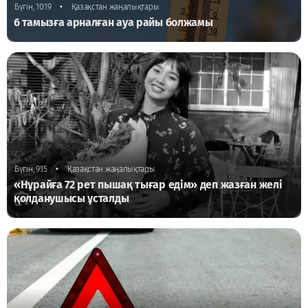
•
Бүгін, 10:19
Қазақстан жаңалықтары
6 тамызға арналған ауа райы болжамы
•
Бүгін, 9:15
Қазақстан жаңалықтары
«Нұрайға 72 рет пышақ тығар едім» деп жазған желі
қолданушысы ұсталды