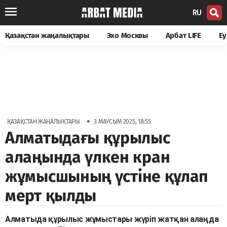
RU
Қазақстан жаңалықтары
Эхо Москвы
Арбат LIFE
Еу
•
ҚАЗАҚСТАН ЖАҢАЛЫҚТАРЫ
3 МАУСЫМ 2025, 18:55
Алматыдағы құрылыс
алаңында үлкен кран
жұмысшының үстіне құлап
мерт қылды
Алматыда құрылыс жұмыстары жүріп жатқан алаңда