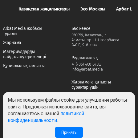
Қазақстан жаңалықтары
Эхо Москвы
Арбат LIFE
Arbat Media жобасы
Бас кеңсе
туралы
050059, Казахстан, г.
Алматы, пр. Н. Назарбаева
Жарнама
240 Г, 9-й этаж.
Материалдарды
пайдалану ережелері
Редакциялық
+7 (706) 400 0450
,
Құпиялылық саясаты
info@arbat.media
Жарнамаға қатысты
сұрақтар үшін
+7 (706) 400 0450
,
adv@arbat.media
Мы используем файлы cookie для улучшения работы
сайта. Продолжая использование сайта, вы
соглашаетесь с нашей
политикой
Тема:
конфиденциальности
.
Принять
Барлық құқықтар сақталған ©2022-2026. Собственник — ТОО «ARBAT MEDIA