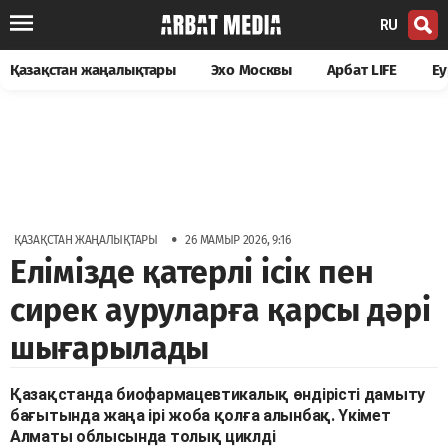
RU
Қазақстан жаңалықтары
Эхо Москвы
Арбат LIFE
Еу
•
ҚАЗАҚСТАН ЖАҢАЛЫҚТАРЫ
26 МАМЫР 2026, 9:16
Елімізде қатерлі ісік пен
сирек ауруларға қарсы дәрі
шығарылады
Қазақстанда биофармацевтикалық өндірісті дамыту
бағытында жаңа ірі жоба қолға алынбақ. Үкімет
Алматы облысында толық циклді