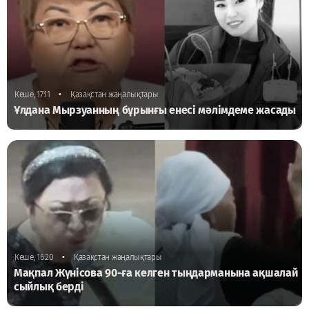
•
Кеше, 17:11
Қазақстан жаңалықтары
Ұлдана Мырзуанның бұрынғы енесі мәлімдеме жасады
•
Кеше, 16:20
Қазақстан жаңалықтары
Мақпал Жүнісова 90-ға келген тыңдарманына ақшалай
сыйлық берді