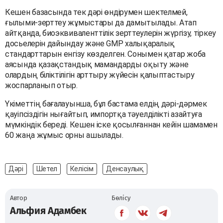
Кешен базасында тек дәрі өндірумен шектелмей,
ғылыми-зерттеу жұмыстары да дамытылады. Атап
айтқанда, биоэквиваленттілік зерттеулерін жүргізу, тіркеу
досьелерін дайындау және GMP халықаралық
стандарттарын енгізу көзделген. Сонымен қатар жоба
аясында қазақстандық мамандарды оқыту және
олардың біліктілігін арттыру жүйесін қалыптастыру
жоспарланып отыр.
Үкіметтің бағалауынша, бұл бастама елдің дәрі-дәрмек
қауіпсіздігін нығайтып, импортқа тәуелділікті азайтуға
мүмкіндік береді. Кешен іске қосылғаннан кейін шамамен
60 жаңа жұмыс орны ашылады.
Дәрі
Шетел
Келісім
Денсаулық
Автор
Бөлісу
Альфия Адамбек