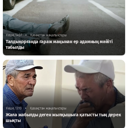
•
Кеше, 14:07
Қазақстан жаңалықтары
Талдықорғанда гараж маңынан ер адамның мәйіті
табылды
•
Кеше, 13:10
Қазақстан жаңалықтары
Жала жабылды деген жылқышыға қатысты тың дерек
шықты