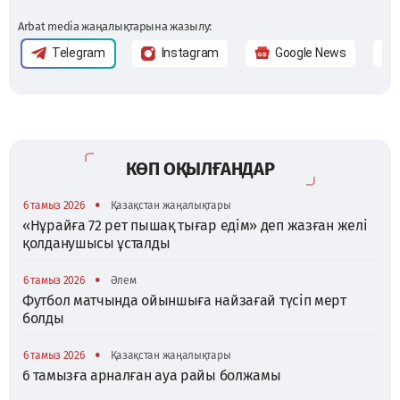
Arbat media жаңалықтарына жазылу:
Telegram
Instagram
Google News
КӨП ОҚЫЛҒАНДАР
•
6 тамыз 2026
Қазақстан жаңалықтары
«Нұрайға 72 рет пышақ тығар едім» деп жазған желі
қолданушысы ұсталды
•
6 тамыз 2026
Әлем
Футбол матчында ойыншыға найзағай түсіп мерт
болды
•
6 тамыз 2026
Қазақстан жаңалықтары
6 тамызға арналған ауа райы болжамы