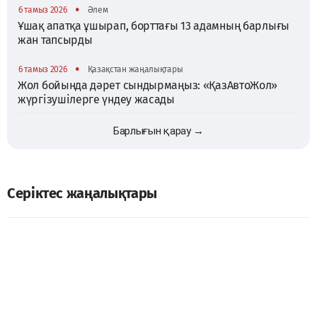
•
6 тамыз 2026
Әлем
Ұшақ апатқа ұшырап, борттағы 13 адамның барлығы
жан тапсырды
•
6 тамыз 2026
Қазақстан жаңалықтары
Жол бойында дәрет сындырмаңыз: «ҚазАвтоЖол»
жүргізушілерге үндеу жасады
Барлығын қарау →
Серіктес жаңалықтары