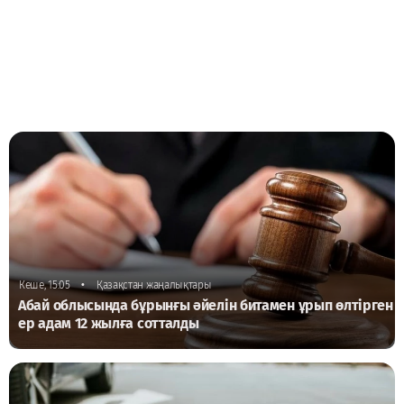
•
Кеше, 15:05
Қазақстан жаңалықтары
Абай облысында бұрынғы әйелін битамен ұрып өлтірген
ер адам 12 жылға сотталды