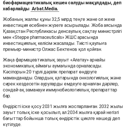
биофармацевтикалық кешен салуды мақұлдады, деп
хабарлайды
Arbat.Media.
Жобаның жалпы құны 32,5 млрд теңге және ол жеке
инвестиция есебінен жүзеге асырылады. Жоба аясында
Қазақстан Республикасы денсаулық сақтау министрлігі
мен «Steppe pharmaceuticals» ЖШС арасында
инвестициялық келісім жасалады. Тиісті қаулыға
премьер-министр Олжас Бектенов қол қойған.
Жаңа фармацевтикалық зауыт «Алатау» арнайы
экономикалық аймағы аумағында орналасады.
Кәсіпорын 20 түрлі дәрілік препарат өндіруге
маманданады. Олардың қатарында онкологиялық және
сирек кездесетін ауруларды емдеуге арналған дәрілер,
сондай-ақ заманауи иммунобиологиялық препараттар
бар.
Өндірісті іске қосу 2031 жылға жоспарланған. 2032 жылы
зауыт толық іске қосылып, ал 2034 жылға қарай негізгі
бағыттар бойынша толық өндірістік циклге көшеді деп
күтілуде.