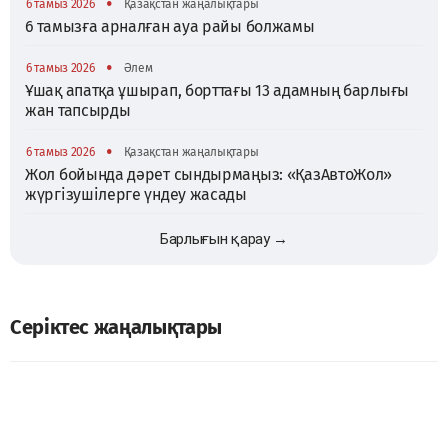
•
6 тамыз 2026
Қазақстан жаңалықтары
6 тамызға арналған ауа райы болжамы
•
6 тамыз 2026
Әлем
Ұшақ апатқа ұшырап, борттағы 13 адамның барлығы
жан тапсырды
•
6 тамыз 2026
Қазақстан жаңалықтары
Жол бойында дәрет сындырмаңыз: «ҚазАвтоЖол»
жүргізушілерге үндеу жасады
Барлығын қарау →
Серіктес жаңалықтары