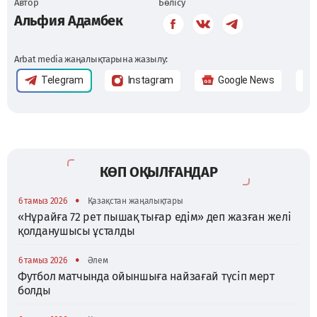
Автор
Бөлісу
Альфия Адамбек
Arbat media жаңалықтарына жазылу:
Telegram
Instagram
Google News
КӨП ОҚЫЛҒАНДАР
•
6 тамыз 2026
Қазақстан жаңалықтары
«Нұрайға 72 рет пышақ тығар едім» деп жазған желі
қолданушысы ұсталды
•
6 тамыз 2026
Әлем
Футбол матчында ойыншыға найзағай түсіп мерт
болды