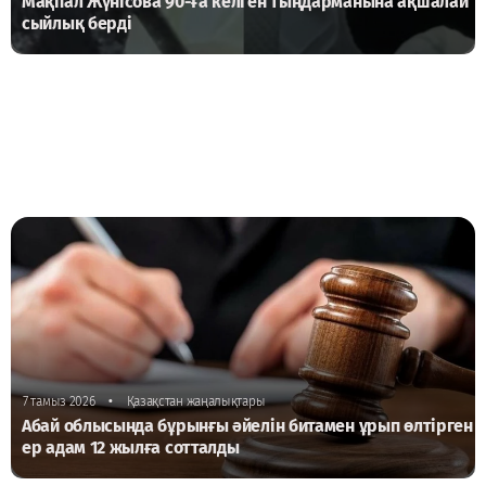
Мақпал Жүнісова 90-ға келген тыңдарманына ақшалай
сыйлық берді
•
7 тамыз 2026
Қазақстан жаңалықтары
Абай облысында бұрынғы әйелін битамен ұрып өлтірген
ер адам 12 жылға сотталды