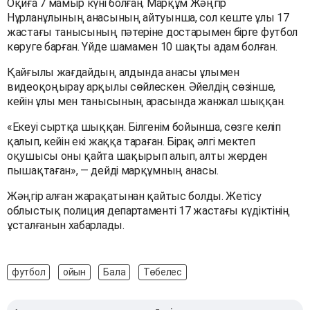
Оқиға 7 мамыр күні болған, Марқұм Жәңгір
Нұрланұлының анасының айтуынша, сол кеште ұлы 17
жастағы танысының пәтеріне достарымен бірге футбол
көруге барған. Үйде шамамен 10 шақты адам болған.
Қайғылы жағдайдың алдында анасы ұлымен
видеоқоңырау арқылы сөйлескен. Әйелдің сөзінше,
кейін ұлы мен танысының арасында жанжал шыққан.
«Екеуі сыртқа шыққан. Білгенім бойынша, сөзге келіп
қалып, кейін екі жаққа тараған. Бірақ әлгі мектеп
оқушысы оны қайта шақырып алып, алты жерден
пышақтаған», — дейді марқұмның анасы.
Жәңгір алған жарақатынан қайтыс болды. Жетісу
облыстық полиция департаменті 17 жастағы күдіктінің
ұсталғанын хабарлады.
футбол
ойын
Бала
Төбелес