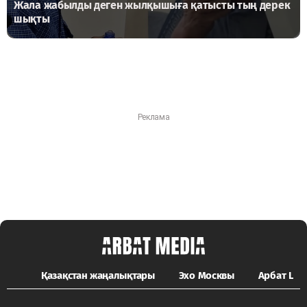
Жала жабылды деген жылқышыға қатысты тың дерек
шықты
Қазақстан жаңалықтары
Эхо Москвы
Арбат LIFE