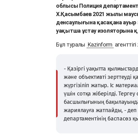
облысы Полиция департаментін
Х.Қасымбаев 2021 жылы маусы
денсаулығына қасақана ауыр з
уақытша ұстау изоляторына 
Бұл туралы
Kazinform
агенттігі
- Қазіргі уақытта қылмыста
және объективті зерттеуді қ
жүргізіліп жатыр. Іс матер
үшін сотқа жіберілді. Терге
басшылығының бақылауында. 
жариялауға жатпайды, - де
департаментінің баспасөз қы