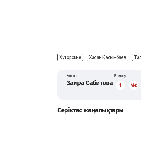
Хуторские
Хасан Қасымбаев
Та
Автор
Бөлісу
Заира Сабитова
Серіктес жаңалықтары