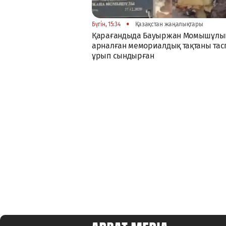
•
Бүгін, 15:34
Қазақстан жаңалықтары
Қарағандыда Бауыржан Момышұлы
арналған мемориалдық тақтаны тас
ұрып сындырған