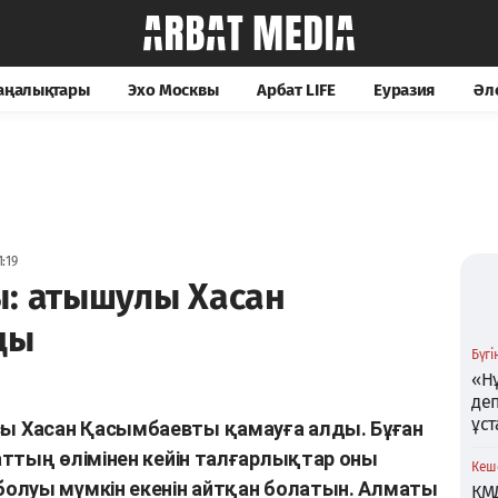
жаңалықтары
Эхо Москвы
Арбат LIFE
Еуразия
Әл
:19
ы: атышулы Хасан
ды
Бүгін
«Нұ
де
ұс
 Хасан Қасымбаевты қамауға алды. Бұған
ттың өлімінен кейін талғарлықтар оны
Кеше
олуы мүмкін екенін айтқан болатын. Алматы
ҚМ