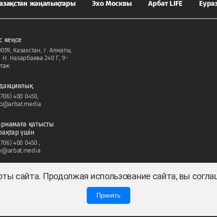
азақстан жаңалықтары
Эхо Москвы
Арбат LIFE
Еура
с кеңсе
059, Казахстан, г. Алматы,
. Н. Назарбаева 240 Г, 9-
таж.
дакциялық
(706) 400 0450
,
fo@arbat.media
рнамаға қатысты
рақтар үшін
(706) 400 0450
,
v@arbat.media
оты сайта. Продолжая использование сайта, вы согл
Принять
нник — ТОО «ARBAT MEDIA HOLDING». Cвидетельство СМИ №KZ23VPY00045884 от 11.0