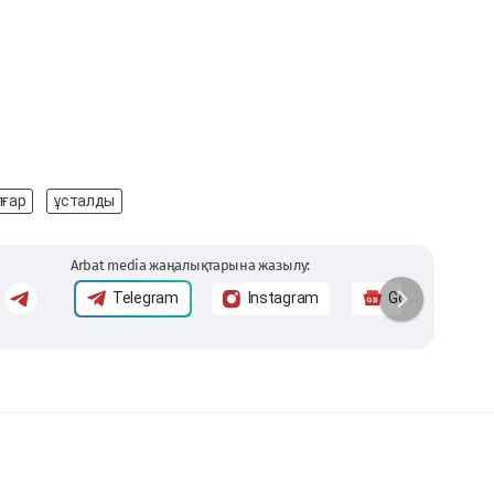
лғар
ұсталды
Arbat media жаңалықтарына жазылу:
Telegram
Instagram
Google News