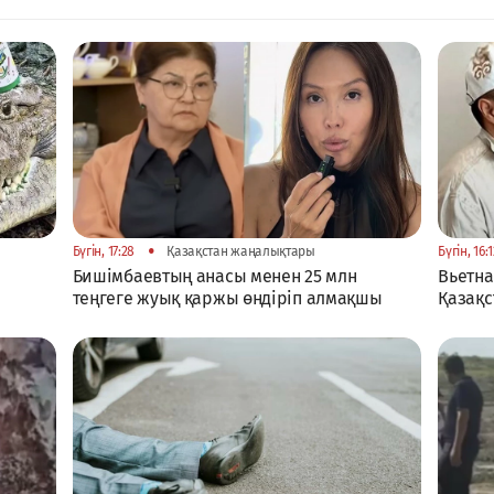
•
Бүгін, 17:28
Қазақстан жаңалықтары
Бүгін, 16:
Бишімбаевтың анасы менен 25 млн
Вьетна
теңгеге жуық қаржы өндіріп алмақшы
Қазақс