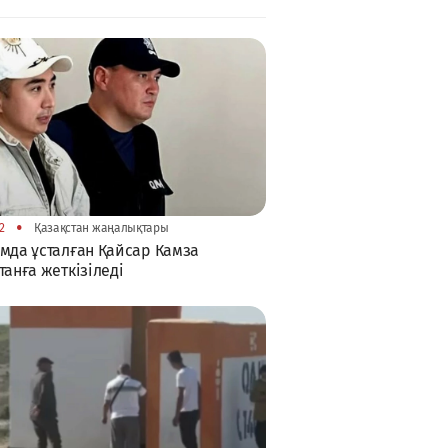
•
12
Қазақстан жаңалықтары
мда ұсталған Қайсар Камза
танға жеткізіледі