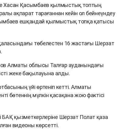
іде Хасан Қасымбаев қылмыстық топтың
уралы ақпарат тарағаннан кейін ол бейнеүндеу
сымбаев ешқандай қылмыстық топқа қатысы
ар қаласындағы төбелестен 16 жастағы Шерзат
.
денов Алматы облысы Талғар ауданындағы
істі жеке бақылауына алды.
тбасының үйі өртеніп кетті. Алматы
і бөтеннің мүлкін қасақана жою фактісі
дері БАҚ қызметкерлеріне Шерзат Полат қаза
лған видеоны көрсетті.