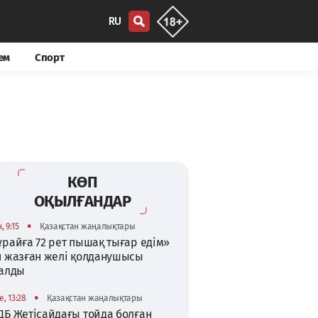
RU
ем
Спорт
КӨП
ОҚЫЛҒАНДАР
•
, 9:15
Қазақстан жаңалықтары
райға 72 рет пышақ тығар едім»
п жазған желі қолданушысы
талды
•
, 13:28
Қазақстан жаңалықтары
ДБ Жетісайдағы тойда болған