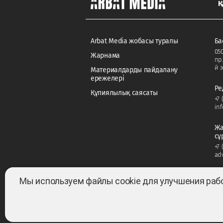
Қ
Arbat Media жобасы туралы
Ба
050
Жарнама
пр
й э
Материалдарды пайдалану
ережелері
Ре
Құпиялылық саясаты
+7 
in
Жа
сұ
+7 
ad
Мы используем файлы cookie для улучшения раб
Барлық құқықтар сақталған ©2022-2026. Собстве