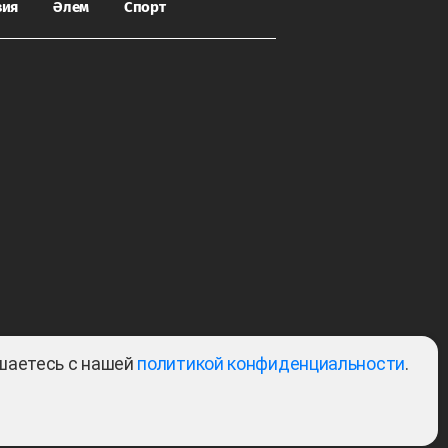
зия
Әлем
Спорт
ашаетесь с нашей
политикой конфиденциальности
.
Тема:
2.2022