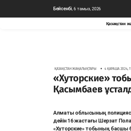
Бейсенбі
, 6 тамыз, 2026
Қазақстан 
•
ҚАЗАҚСТАН ЖАҢАЛЫҚТАРЫ
4 ҚАРАША 2024, 11
«Хуторские» тоб
Қасымбаев ұстал
Алматы облысының полициясы
дейін 16 жастағы Шерзат Пола
«Хуторские» тобының басшы б