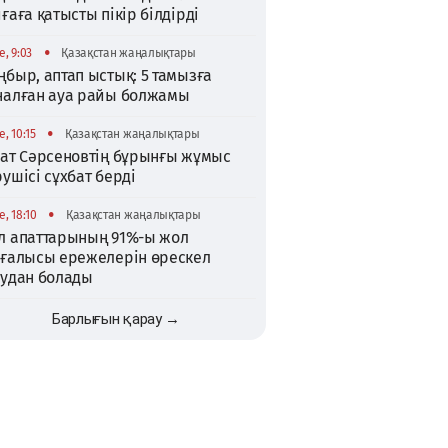
ғаға қатысты пікір білдірді
•
, 9:03
Қазақстан жаңалықтары
быр, аптап ыстық: 5 тамызға
налған ауа райы болжамы
•
, 10:15
Қазақстан жаңалықтары
хат Сәрсеновтің бұрынғы жұмыс
ушісі сұхбат берді
•
, 18:10
Қазақстан жаңалықтары
л апаттарының 91%-ы жол
зғалысы ережелерін өрескел
зудан болады
Барлығын қарау →