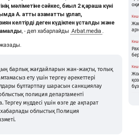
оқи
ің мәліметіне сәйкес, биыл 2 қараша күні
мда А. атты азаматты ұрлап,
Кеше
иян келтірді деген күдікпен ұсталды және
Жаң
ар
қамалды
, - деп хабарлайды
Arbat.media
.
Кеше
 жазады.
Ра
бер
Кеше
рдың барлық жағдайларын жан-жақты, толық
Жо
амтамасыз ету үшін тергеу әрекеттері
қо
иалдары бұлтартпау шарасын санкциялау
бұ
у облыстық полиция департаменті
Тергеу мүддесі үшін өзге де ақпарат
п хабарлады облыстық Полиция
зметі.