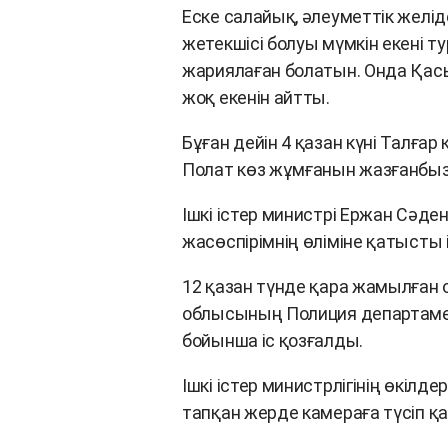
Еске салайық, әлеуметтік жел
жетекшісі болуы мүмкін екені т
жариялаған болатын. Онда Қа
жоқ екенін айтты.
Бұған дейін 4 қазан күні Талғ
Полат көз жұмғанын жазғанбыз
Ішкі істер министрі Ержан Сә
жасөспірімнің өліміне қатысты 
12 қазан түнде қара жамылған о
облысының Полиция департамент
бойынша іс қозғалды.
Ішкі істер министрлігінің өкіл
тапқан жерде камераға түсіп қа