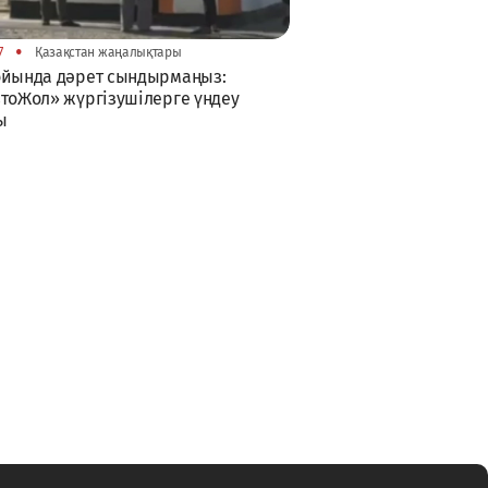
•
7
Қазақстан жаңалықтары
ойында дәрет сындырмаңыз:
тоЖол» жүргізушілерге үндеу
ы