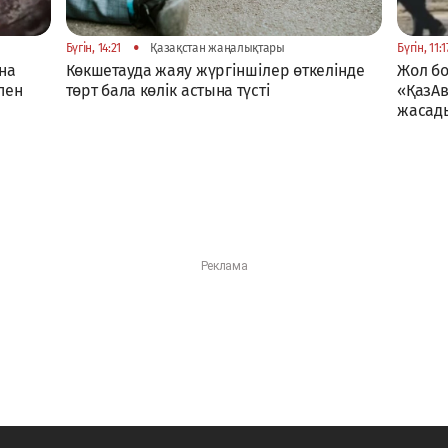
•
Бүгін, 14:21
Қазақстан жаңалықтары
Бүгін, 11:1
на
Көкшетауда жаяу жүргіншілер өткелінде
Жол б
пен
төрт бала көлік астына түсті
«ҚазАв
жасад