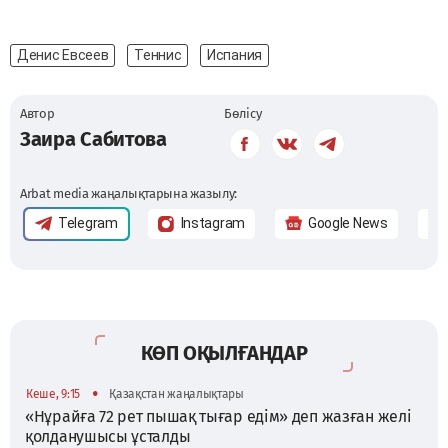
Денис Евсеев
Теннис
Испания
Автор
Бөлісу
Заира Сабитова
Arbat media жаңалықтарына жазылу:
Telegram
Instagram
Google News
КӨП ОҚЫЛҒАНДАР
•
Кеше, 9:15
Қазақстан жаңалықтары
«Нұрайға 72 рет пышақ тығар едім» деп жазған желі
қолданушысы ұсталды