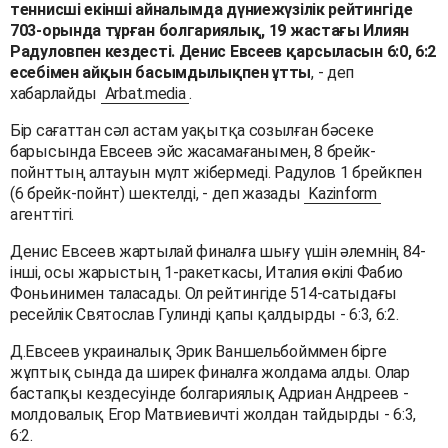
теннисші екінші айналымда дүниежүзілік рейтингіде
703-орында тұрған болгариялық, 19 жастағы Илиян
Радуловпен кездесті. Денис Евсеев қарсыласын 6:0, 6:2
есебімен айқын басымдылықпен ұтты
, - деп
хабарлайды
Arbat.media
.
Бір сағаттан сәл астам уақытқа созылған бәсеке
барысында Евсеев эйс жасамағанымен, 8 брейк-
пойнттың алтауын мүлт жібермеді. Радулов 1 брейкпен
(6 брейк-пойнт) шектелді, - деп жазады
Kazinform
агенттігі.
Денис Евсеев жартылай финалға шығу үшін әлемнің 84-
інші, осы жарыстың 1-ракеткасы, Италия өкілі Фабио
Фоньинимен таласады. Ол рейтингіде 514-сатыдағы
ресейлік Святослав Гулинді қапы қалдырды - 6:3, 6:2.
Д.Евсеев украиналық Эрик Ваншельбойммен бірге
жұптық сында да ширек финалға жолдама алды. Олар
бастапқы кездесуінде болгариялық Адриан Андреев -
молдовалық Егор Матвиевичті жолдан тайдырды - 6:3,
6:2.