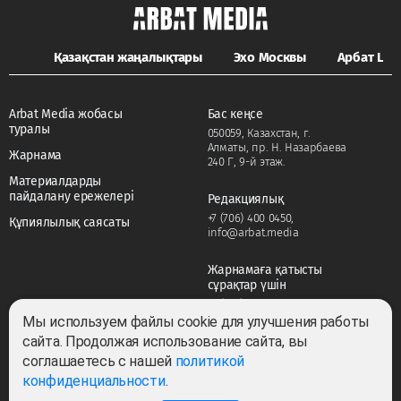
Қазақстан жаңалықтары
Эхо Москвы
Арбат LIFE
Arbat Media жобасы
Бас кеңсе
туралы
050059, Казахстан, г.
Алматы, пр. Н. Назарбаева
Жарнама
240 Г, 9-й этаж.
Материалдарды
пайдалану ережелері
Редакциялық
+7 (706) 400 0450
,
Құпиялылық саясаты
info@arbat.media
Жарнамаға қатысты
сұрақтар үшін
+7 (706) 400 0450
,
adv@arbat.media
Мы используем файлы cookie для улучшения работы
сайта. Продолжая использование сайта, вы
соглашаетесь с нашей
политикой
Тема:
конфиденциальности
.