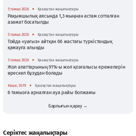
•
5 тамыз 2026
Қазақстан жаңалықтары
Рақымшылық аясында 1,3 мыңнан астам сотталған
азамат босатылды
•
5 тамыз 2026
Қазақстан жаңалықтары
Тойда «уағыз» айтқан 66 жастағы түркістандық
қамауға алынды
•
5 тамыз 2026
Қазақстан жаңалықтары
Жол апаттарының 91%-ы жол қозғалысы ережелерін
өрескел бұзудан болады
•
Кеше, 10:19
Қазақстан жаңалықтары
6 тамызға арналған ауа райы болжамы
Барлығын қарау →
Серіктес жаңалықтары