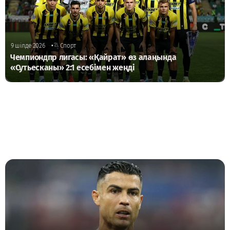
•
9 шілде 2026
Спорт
Чемпиондпр лигасы: «Қайрат» өз алаңында
«Сутьесканы» 2:1 есебімен жеңді