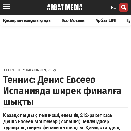
RU
Қазақстан жаңалықтары
Эхо Москвы
Арбат LIFE
Еу
•
СПОРТ
21 ҚАРАША 2024, 20:29
Теннис: Денис Евсеев
Испанияда ширек финалға
шықты
Қазақстандық теннисші, әлемнің 212-ракеткасы
Денис Евсеев Монтемар (Испания) челленджер
турнирінің ширек финалына шықты. Қазақстандық