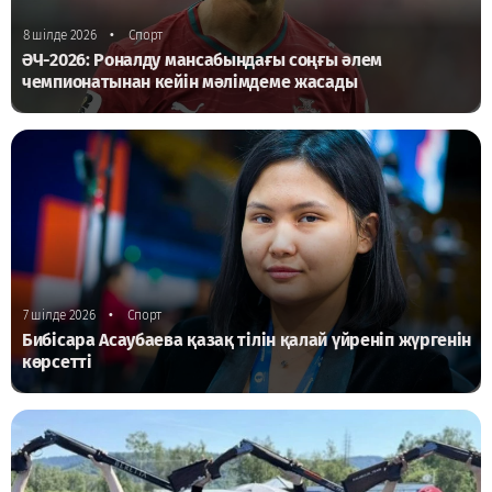
•
8 шілде 2026
Спорт
ӘЧ-2026: Роналду мансабындағы соңғы әлем
чемпионатынан кейін мәлімдеме жасады
•
7 шілде 2026
Спорт
Бибісара Асаубаева қазақ тілін қалай үйреніп жүргенін
көрсетті