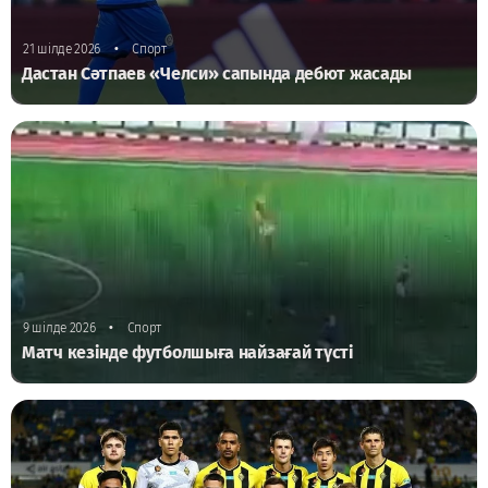
•
21 шілде 2026
Спорт
Дастан Сәтпаев «Челси» сапында дебют жасады
•
9 шілде 2026
Спорт
Матч кезінде футболшыға найзағай түсті