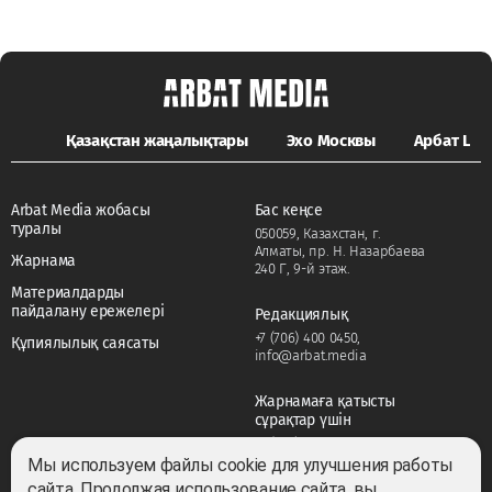
Қазақстан жаңалықтары
Эхо Москвы
Арбат LIFE
Arbat Media жобасы
Бас кеңсе
туралы
050059, Казахстан, г.
Алматы, пр. Н. Назарбаева
Жарнама
240 Г, 9-й этаж.
Материалдарды
пайдалану ережелері
Редакциялық
+7 (706) 400 0450
,
Құпиялылық саясаты
info@arbat.media
Жарнамаға қатысты
сұрақтар үшін
+7 (706) 400 0450
,
adv@arbat.media
Мы используем файлы cookie для улучшения работы
сайта. Продолжая использование сайта, вы