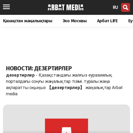
RU
Қазақстан жаңалықтары
Эхо Москвы
Арбат LIFE
Еу
НОВОСТИ: ДЕЗЕРТИРЛЕР
дезертирлер
- Қазақстандағы жалғыз еуразиялық
порталдағы соңғы жаңалықтар тізімі. туралы жаңа
ақпаратты оқыңыз
【дезертирлер】
жаңалықтар Arbat
media