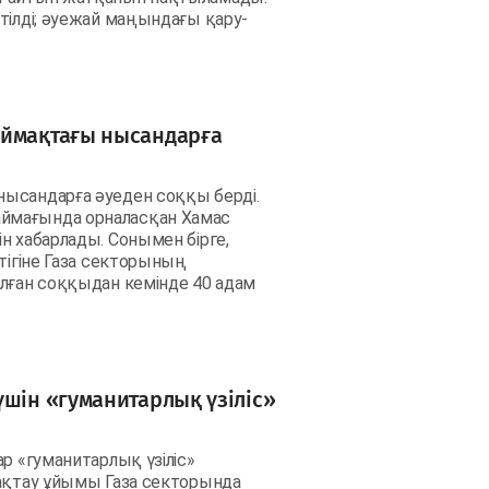
тілді; әуежай маңындағы қару-
аймақтағы нысандарға
ысандарға әуеден соққы берді.
ймағында орналасқан Хамас
н хабарлады. Сонымен бірге,
тігіне Газа секторының
алған соққыдан кемінде 40 адам
үшін «гуманитарлық үзіліс»
р «гуманитарлық үзіліс»
сақтау ұйымы Газа секторында