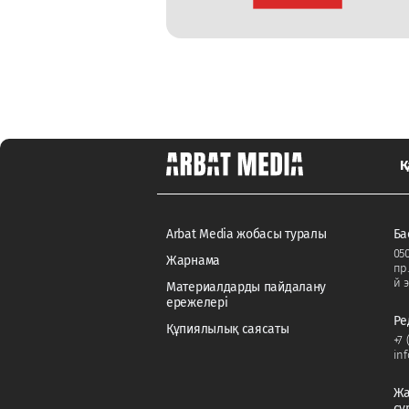
Қ
Arbat Media жобасы туралы
Ба
050
Жарнама
пр
й э
Материалдарды пайдалану
ережелері
Ре
Құпиялылық саясаты
+7 
in
Жа
сұ