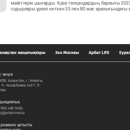
мәйіттерін шығарды. Қаза тапқандардың барлығы 202
содырлары ұрлап кеткен 35 пен 80 жас аралығындағы 
азақстан жаңалықтары
Эхо Москвы
Арбат LIFE
Еура
с кеңсе
059, Казахстан, г. Алматы,
. Н. Назарбаева 240 Г, 9-
таж.
дакциялық
(706) 400 0450
,
fo@arbat.media
рнамаға қатысты
рақтар үшін