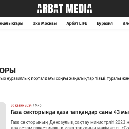
жаңалықтары
Эхо Москвы
Арбат LIFE
Еуразия
Әл
ТОРЫ
ыз еуразиялық порталдағы соңғы жаңалықтар тізімі. туралы ж
30 қазан 2024
/ Мир
Газа секторында қаза тапқандар саны 43 м
Газа секторының Денсаулық сақтау министрлігі 2023 ж
дан астам палестиналық қаза тапқанын мәлім етті. «Со