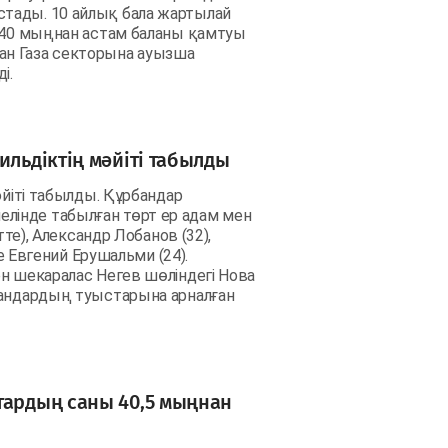
тады. 10 айлық бала жартылай
 640 мыңнан астам баланы қамтуы
ан Газа секторына ауызша
ді.
ильдіктің мәйіті табылды
әйіті табылды. Құрбандар
інде табылған төрт ер адам мен
тте), Александр Лобанов (32),
не Евгений Ерушальми (24).
н шекаралас Негев шөліндегі Нова
ғандардың туыстарына арналған
тардың саны 40,5 мыңнан