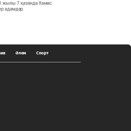
3 жылы 7 қазанда Хамас
ер адамдар.
зия
Әлем
Спорт