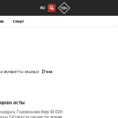
RU
ем
Спорт
аңа ақпаратты оқыңыз
【Газа
ыңнан асты
ылдың 7 қазанынан бері 43 020-
ңғы 24 сағатта сионистік армия