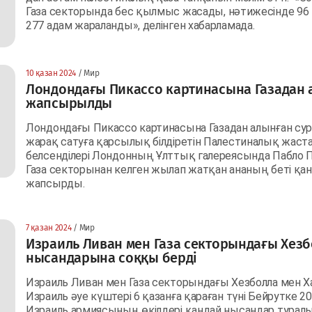
Газа секторында бес қылмыс жасады, нәтижесінде 96 
277 адам жараланды», делінген хабарламада.
10 қазан 2024
/ Мир
Лондондағы Пикассо картинасына Газадан 
жапсырылды
Лондондағы Пикассо картинасына Газадан алынған су
жарақ сатуға қарсылық білдіретін Палестиналық жас
белсенділері Лондонның Ұлттық галереясында Пабло 
Газа секторынан келген жылап жатқан ананың беті қан
жапсырды.
7 қазан 2024
/ Мир
Израиль Ливан мен Газа секторындағы Хезб
нысандарына соққы берді
Израиль Ливан мен Газа секторындағы Хезболла мен Х
Израиль әуе күштері 6 қазанға қараған түні Бейрутке 
Израиль армиясының өкілдері қандай нысандар тура