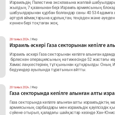
Израильдің Палестина эксклавына жаппай шабуылдары
жылдың 7 қазанынан бері Израиль армиясының блокад
шабуылдарынан құрбан болғандар саны 40 534 адамға 
әртүрлі аймақтарына құрлықтан, теңізден және әуеде
күннен бері тоқтаған жоқ.
28 тамыз 2024
/ Мир
Израиль әскері Газа секторынан кепілге а
Израиль әскері Газа секторынан кепілге алынған ада
бірлескен операциясының нәтижесінде 52 жастағы изр
Хамас лаңкестерінің тұтқынынан құтқарылды. Оның Из
бедуиндер ауылында тұратынын айтты.
20 тамыз 2024
/ Мир
Газа секторында кепілге алынған алты изра
Газа секторында кепілге алынған алты израильдіктің м
армиясының сарбаздары мен израильдік қауіпсіздік қы
сүйене отырып, қаладағы шайқастар кезінде Хан-Юнис