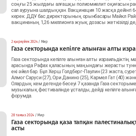
соңғы 25 жылдағы алғашқы полиомиелит оқиғасын рас
сал ауруына шалдыққан. Вакцинация 10 жасқа дейінгі
керек. ДДҰ бас директорының орынбасары Майкл Рай
вакцинаның 1,26 миллионға жуық дозасы жеткізілді де
2 қыркүйек 2024
/ Мир
Газа секторында кепілге алынған алты изра
Газа секторында кепілге алынған алты израильдіктің м
арасында Рафах қаласының маңындағы жерасты туннел
екі әйел бар. Бұл Херш Голдберг-Паулин (23 жаста, суре
Алмог Саруси (27), Ори Данино (25), Кармел Гат (40) жә
Олардың кем дегенде бесеуі 7 қазанда Газа секторыме
музыкалық фестивалінде ұсталды, дейді кепілге алын
форумда.
28 тамыз 2024
/ Мир
Газа секторында қаза тапқан палестиналық
асты