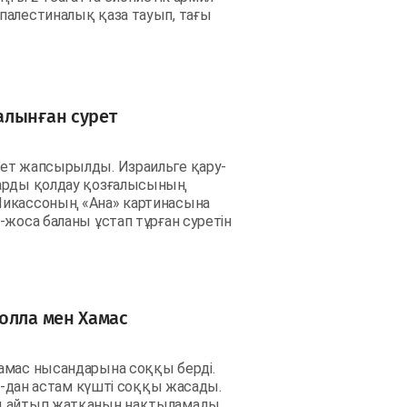
палестиналық қаза тауып, тағы
алынған сурет
рет жапсырылды. Израильге қару-
тарды қолдау қозғалысының
Пикассоның «Ана» картинасына
-жоса баланы ұстап тұрған суретін
олла мен Хамас
амас нысандарына соққы берді.
20-дан астам күшті соққы жасады.
лы айтып жатқанын нақтыламады.