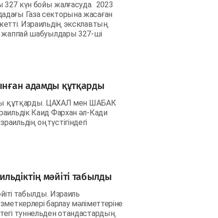
 327 күн бойы жалғасуда. 2023
адағы Газа секторына жасаған
жетті. Израильдің эксклавтың
н жаппай шабуылдары 327-ші
лынған адамды құтқарды
мды құтқарды. ЦАХАЛ мен ШАБАК
аильдік Каид Фархан әл-Кади
раильдің оңтүстігіндегі
ильдіктің мәйіті табылды
әйіті табылды. Израиль
зметкерлері барлау мәліметтеріне
тегі туннельден отандастардың