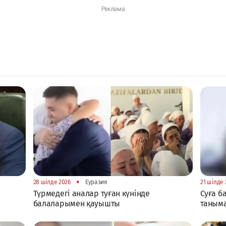
•
28 шілде 2026
Еуразия
21 шілде 
Түрмедегі аналар туған күнінде
Суға б
балаларымен қауышты
таным