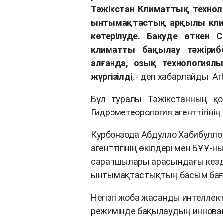
Тәжікстан Климаттық технол
ынтымақтастық арқылы клим
көтерілуде. Бакуде өткен
климатты бақылау тәжіриб
алғанда, озық технологиялы
жүргізілді
, - деп хабарлайды
Ar
Бұл туралы Тәжікстанның қо
Гидрометеорология агенттігінің
Курбонзода Абдулло Хабибулло
агенттігінің өкілдері мен БҰҰ
сарапшылары арасындағы кезд
ынтымақтастықтың басым бағ
Негізгі жоба жасанды интелле
режимінде бақылаудың инновац