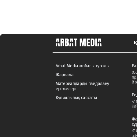
Қ
Arbat Media жобасы туралы
Ба
050
Жарнама
пр
й э
Материалдарды пайдалану
ережелері
Ре
Құпиялылық саясаты
+7 
in
Жа
сұ
+7 
ad