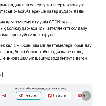
ын алдын ала ескерту тетіктерін әзірлеуге
артасын жасауға ерекше назар аударылады.
ын қамтамасыз ету үшін CTCN тәжік
ық болжауда жасанды интеллектті қолдану
ламаларын ұйымдастыруда.
иж келісімі бойынша міндеттемелерін орындау
сының бөлігі болып табылады және елдің
шін инновациялық шешімдерді енгізуге деген
с
Arbat media жаңалықтарына жазылу:
Telegram
Instagram
Google News