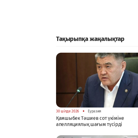
Тақырыпқа жаңалықтар
•
30 шілде 2026
Еуразия
Қамшыбек Тәшиев сот үкіміне
апелляциялық шағым түсірді