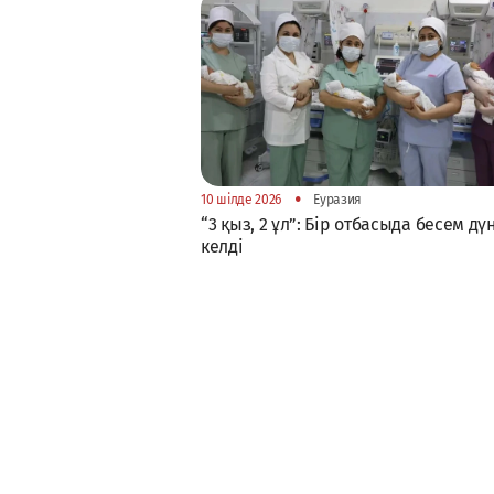
•
10 шілде 2026
Еуразия
“3 қыз, 2 ұл”: Бір отбасыда бесем дү
келді