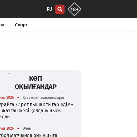
RU
ем
Спорт
КӨП
ОҚЫЛҒАНДАР
•
мыз 2026
Қазақстан жаңалықтары
райға 72 рет пышақ тығар едім»
п жазған желі қолданушысы
талды
•
мыз 2026
Әлем
тбол матчында ойыншыға