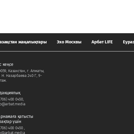
азақстан жаңалықтары
Эхо Москвы
Арбат LIFE
Еура
с кеңсе
059, Казахстан, г. Алматы,
. Н. Назарбаева 240 Г, 9-
таж.
дакциялық
(706) 400 0450
,
fo@arbat.media
рнамаға қатысты
рақтар үшін
(706) 400 0450
,
v@arbat.media