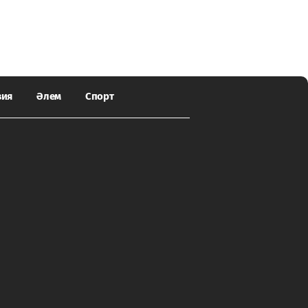
зия
Әлем
Спорт