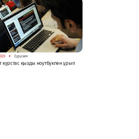
•
026
Еуразия
т курстас қызды ноутбукпен ұрып
і