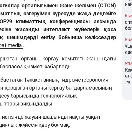
най
огиялар орталығымен және желімен (CTCN)
аттың өзгеруімен күресуде жаңа деңгейге
6 та
 COP29 климаттық конференциясы аясында
6 
бо
есіне жасанды интеллект жүйелерін қоса
қ шешімдерді енгізу бойынша келіссөздер
6 та
bat.media
.
Ұша
ад
ршаған ортаны қорғау комитеті жанындағы
6 та
 баспасөз қызметі хабарлады.
Кө
өтк
 бастаған Тәжікстанның Гидрометеорология
түс
-ның қоршаған ортаны қорғау бағдарламасының
есу барысында технологиялық
ыттары айқындалды.
кт негізінде жауын-шашынды нақты уақыт
иялық жүйесін құру болмақ.