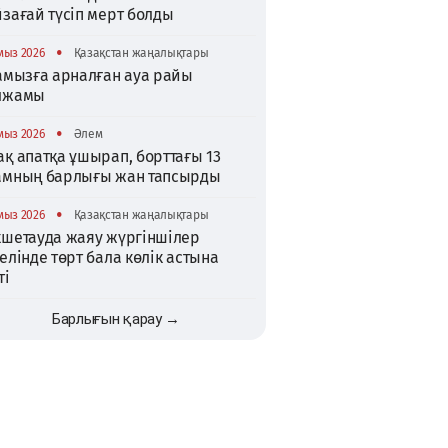
зағай түсіп мерт болды
•
мыз 2026
Қазақстан жаңалықтары
тамызға арналған ауа райы
лжамы
•
мыз 2026
Әлем
қ апатқа ұшырап, борттағы 13
амның барлығы жан тапсырды
•
мыз 2026
Қазақстан жаңалықтары
кшетауда жаяу жүргіншілер
елінде төрт бала көлік астына
ті
Барлығын қарау →