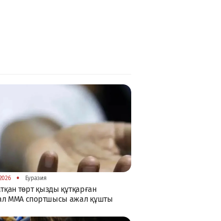
•
2026
Еуразия
атқан төрт қызды құтқарған
ал ММА спортшысы ажал құшты