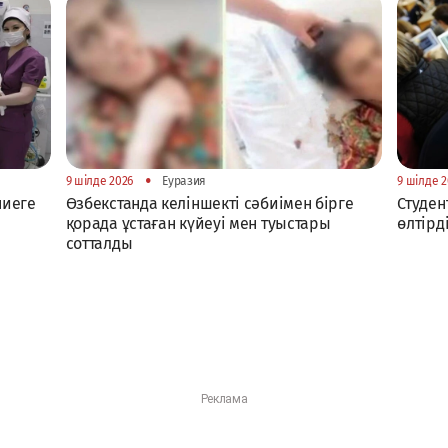
•
9 шілде 2026
Еуразия
9 шілде 2
ниеге
Өзбекстанда келіншекті сәбиімен бірге
Студен
қорада ұстаған күйеуі мен туыстары
өлтірд
сотталды