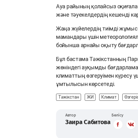
Ауа райының қолайсыз оқиғалар
және тәуекелдердің кешенді к
Жаңа жүйелердің тиімді жұмыс
мамандары үшін метеорологиял
бойынша арнайы оқыту бағдар
Бұл бастама Тәжікстанның Пар
жөніндегі ауқымды бағдарлама
климаттың өзгеруімен күресу ү
ұмтылысын көрсетеді.
Тәжікстан
ЖИ
Климат
Өзгері
Автор
Бөлісу
Заира Сабитова