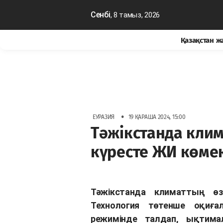
Сенбі
, 8 тамыз, 2026
Қазақстан 
•
ЕУРАЗИЯ
19 ҚАРАША 2024, 15:00
Тәжікстанда клим
күресте ЖИ көмек
Тәжікстанда климаттың өз
Технология төтенше оқи
режимінде талдап, ықтима