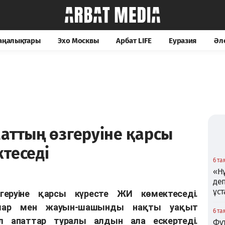
жаңалықтары
Эхо Москвы
Арбат LIFE
Еуразия
Әл
аттың өзгеруіне қарсы
теседі
6 та
«Нұ
де
ұс
геруіне қарсы күресте ЖИ көмектеседі.
ғалар мен жауын-шашынды нақты уақыт
6 та
л апаттар туралы алдын ала ескертеді.
Фу