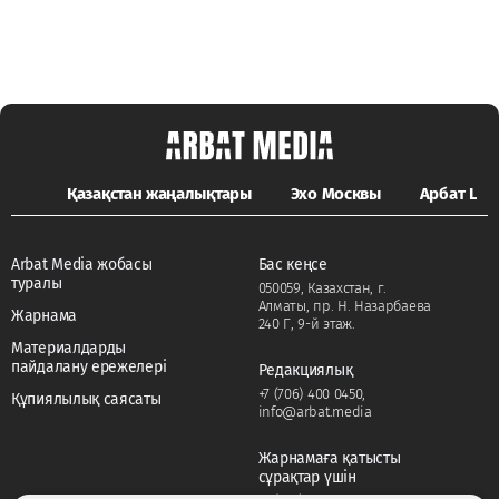
Қазақстан жаңалықтары
Эхо Москвы
Арбат LIFE
Arbat Media жобасы
Бас кеңсе
туралы
050059, Казахстан, г.
Алматы, пр. Н. Назарбаева
Жарнама
240 Г, 9-й этаж.
Материалдарды
пайдалану ережелері
Редакциялық
+7 (706) 400 0450
,
Құпиялылық саясаты
info@arbat.media
Жарнамаға қатысты
сұрақтар үшін