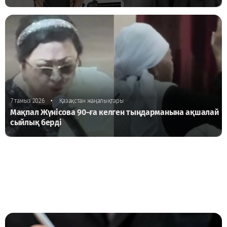
•
7 тамыз 2026
Қазақстан жаңалықтары
Мақпал Жүнісова 90-ға келген тыңдарманына ақшалай
сыйлық берді