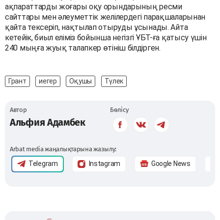
ақпараттарды жоғары оқу орындарының ресми
сайттары мен әлеуметтік желілердегі парақшаларынан
қайта тексеріп, нақтылап отыруды ұсынады. Айта
кетейік, биыл еліміз бойынша негізгі ҰБТ-ға қатысу үшін
240 мыңға жуық талапкер өтініш білдірген.
Грант
иегер
Оқушы
Түлек
Автор
Бөлісу
Альфия Адамбек
Arbat media жаңалықтарына жазылу:
Telegram
Instagram
Google News