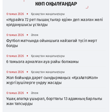
КӨП ОҚЫЛҒАНДАР
•
6 тамыз 2026
Қазақстан жаңалықтары
«Нұрайға 72 рет пышақ тығар едім» деп жазған желі
қолданушысы ұсталды
•
6 тамыз 2026
Әлем
Футбол матчында ойыншыға найзағай түсіп мерт
болды
•
6 тамыз 2026
Қазақстан жаңалықтары
6 тамызға арналған ауа райы болжамы
•
6 тамыз 2026
Қазақстан жаңалықтары
Жол бойында дәрет сындырмаңыз: «ҚазАвтоЖол»
жүргізушілерге үндеу жасады
•
6 тамыз 2026
Әлем
Ұшақ апатқа ұшырап, борттағы 13 адамның барлығы
жан тапсырды