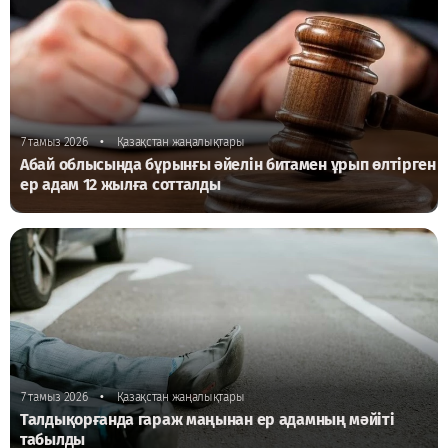
•
7 тамыз 2026
Қазақстан жаңалықтары
Абай облысында бұрынғы әйелін битамен ұрып өлтірген
ер адам 12 жылға сотталды
•
7 тамыз 2026
Қазақстан жаңалықтары
Талдықорғанда гараж маңынан ер адамның мәйіті
табылды