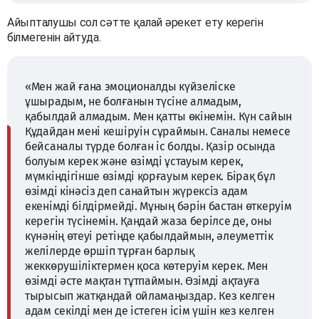
Айыпталушы сол сәтте қалай әрекет ету керегін
білмегенін айтуда.
«Мен жай ғана эмоционалды күйзеліске
ұшырадым, не болғанын түсіне алмадым,
қабылдай алмадым. Мен қатты өкінемін. Күн сайын
Құдайдан мені кешіруін сұраймын. Саналы немесе
бейсаналы түрде болған іс болды. Қазір осында
болуым керек және өзімді ұстауым керек,
мүмкіндігінше өзімді қорғауым керек. Бірақ бұл
өзімді кінәсіз деп санайтын жүрексіз адам
екенімді білдірмейді. Мұның бәрін бастан өткеруім
керегін түсінемін. Қандай жаза берілсе де, оны
күнәнің өтеуі ретінде қабылдаймын, әлеуметтік
желілерде өршіп тұрған барлық
жеккөрушіліктермен қоса көтеруім керек. Мен
өзімді әсте мақтан тұтпаймын. Өзімді ақтауға
тырысып жатқандай ойламаңыздар. Кез келген
адам секілді мен де істеген ісім үшін кез келген