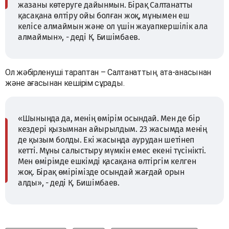
жазаны көтеруге дайынмын. Бірақ Салтанатты
қасақана өлтіру ойы болған жоқ, мұнымен еш
келісе алмаймын және ол үшін жауапкершілік ала
алмаймын», - деді Қ. Бишімбаев.
Ол жәбірленуші тараптан – Салтанаттың ата-анасынан
және ағасынан кешірім сұрады.
«Шынында да, менің өмірім осындай. Мен де бір
кездері қызымнан айырылдым. 23 жасымда менің
де қызым болды. Екі жасында аурудан шетінеп
кетті. Мұны салыстыру мүмкін емес екені түсінікті.
Мен өмірімде ешкімді қасақана өлтіргім келген
жоқ. Бірақ өмірімізде осындай жағдай орын
алды», - деді Қ. Бишімбаев.