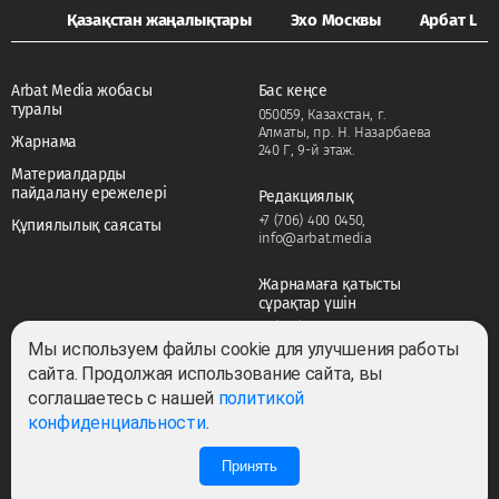
Қазақстан жаңалықтары
Эхо Москвы
Арбат LIFE
Arbat Media жобасы
Бас кеңсе
туралы
050059, Казахстан, г.
Алматы, пр. Н. Назарбаева
Жарнама
240 Г, 9-й этаж.
Материалдарды
пайдалану ережелері
Редакциялық
+7 (706) 400 0450
,
Құпиялылық саясаты
info@arbat.media
Жарнамаға қатысты
сұрақтар үшін
+7 (706) 400 0450
,
adv@arbat.media
Мы используем файлы cookie для улучшения работы
сайта. Продолжая использование сайта, вы
соглашаетесь с нашей
политикой
Тема:
конфиденциальности
.
Принять
Барлық құқықтар сақталған ©2022-2026. Собственник — ТОО «ARBAT MEDIA