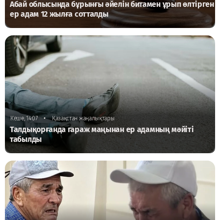
Абай облысында бұрынғы әйелін битамен ұрып өлтірген
ер адам 12 жылға сотталды
•
Кеше, 14:07
Қазақстан жаңалықтары
Талдықорғанда гараж маңынан ер адамның мәйіті
табылды