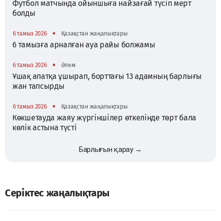
Футбол матчында ойыншыға найзағай түсіп мерт
болды
•
6 тамыз 2026
Қазақстан жаңалықтары
6 тамызға арналған ауа райы болжамы
•
6 тамыз 2026
Әлем
Ұшақ апатқа ұшырап, борттағы 13 адамның барлығы
жан тапсырды
•
6 тамыз 2026
Қазақстан жаңалықтары
Көкшетауда жаяу жүргіншілер өткелінде төрт бала
көлік астына түсті
Барлығын қарау →
Серіктес жаңалықтары