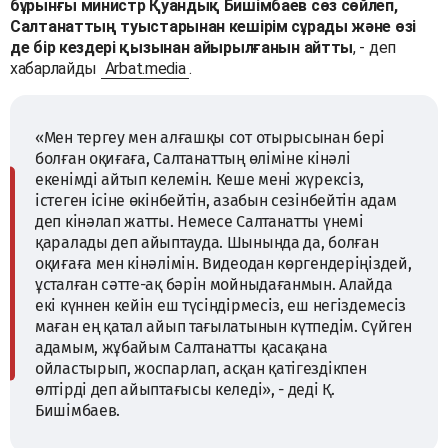
бұрынғы министр Қуандық Бишімбаев сөз сөйлеп,
Салтанаттың туыстарынан кешірім сұрады және өзі
де бір кездері қызынан айырылғанын айтты
, - деп
хабарлайды
Arbat.media
.
«Мен тергеу мен алғашқы сот отырысынан бері
болған оқиғаға, Салтанаттың өліміне кінәлі
екенімді айтып келемін. Кеше мені жүрексіз,
істеген ісіне өкінбейтін, азабын сезінбейтін адам
деп кінәлап жатты. Немесе Салтанатты үнемі
қаралады деп айыптауда. Шынында да, болған
оқиғаға мен кінәлімін. Видеодан көргендеріңіздей,
ұсталған сәтте-ақ бәрін мойныдағанмын. Алайда
екі күннен кейін еш түсіндірмесіз, еш негіздемесіз
маған ең қатал айып тағылатынын күтпедім. Сүйген
адамым, жұбайым Салтанатты қасақана
ойластырып, жоспарлап, асқан қатігездікпен
өлтірді деп айыптағысы келеді», - деді Қ.
Бишімбаев.