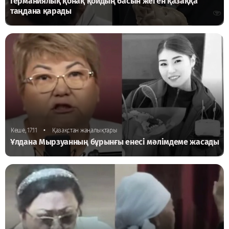
Германиялық қонақ қойдың басын жеген қазаққа
таңдана қарады
•
Кеше, 17:11
Қазақстан жаңалықтары
Ұлдана Мырзуанның бұрынғы енесі мәлімдеме жасады