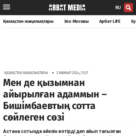
RU
Қазақстан жаңалықтары
Эхо Москвы
Арбат LIFE
Еу
•
ҚАЗАҚСТАН ЖАҢАЛЫҚТАРЫ
3 МАМЫР 2024, 21:37
Мен де қызымнан
айырылған адаммын –
Бишімбаевтың сотта
сөйлеген сөзі
Астана сотында әйелін өлтірді деп айып тағылған