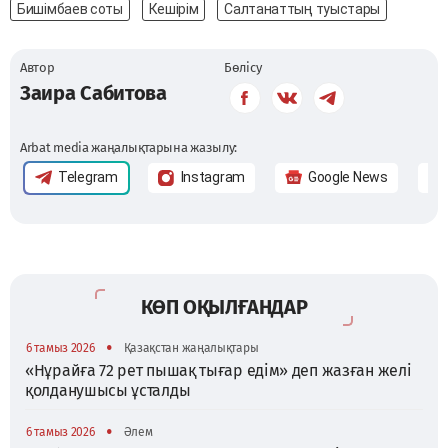
Бишімбаев соты
Кешірім
Салтанаттың туыстары
Автор
Бөлісу
Заира Сабитова
Arbat media жаңалықтарына жазылу:
Telegram
Instagram
Google News
КӨП ОҚЫЛҒАНДАР
•
6 тамыз 2026
Қазақстан жаңалықтары
«Нұрайға 72 рет пышақ тығар едім» деп жазған желі
қолданушысы ұсталды
•
6 тамыз 2026
Әлем