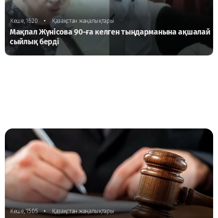
•
Кеше, 16:20
Қазақстан жаңалықтары
Мақпал Жүнісова 90-ға келген тыңдарманына ақшалай
сыйлық берді
•
Кеше, 15:05
Қазақстан жаңалықтары