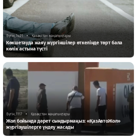
•
Бүгін, 14:21
Қазақстан жаңалықтары
Көкшетауда жаяу жүргіншілер өткелінде төрт бала
көлік астына түсті
•
Бүгін, 11:17
Қазақстан жаңалықтары
Жол бойында дәрет сындырмаңыз: «ҚазАвтоЖол»
жүргізушілерге үндеу жасады