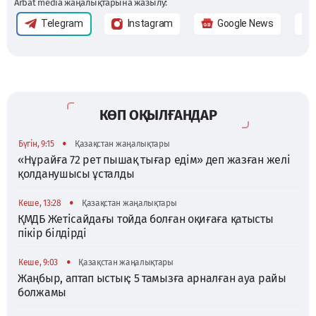
Arbat media жаңалықтарына жазылу:
Telegram
Instagram
Google News
КӨП ОҚЫЛҒАНДАР
•
Бүгін, 9:15
Қазақстан жаңалықтары
«Нұрайға 72 рет пышақ тығар едім» деп жазған желі
қолданушысы ұсталды
•
Кеше, 13:28
Қазақстан жаңалықтары
ҚМДБ Жетісайдағы тойда болған оқиғаға қатысты
пікір білдірді
•
Кеше, 9:03
Қазақстан жаңалықтары
Жаңбыр, аптап ыстық: 5 тамызға арналған ауа райы
болжамы