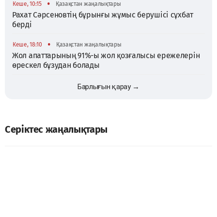
•
Кеше, 10:15
Қазақстан жаңалықтары
Рахат Сәрсеновтің бұрынғы жұмыс берушісі сұхбат
берді
•
Кеше, 18:10
Қазақстан жаңалықтары
Жол апаттарының 91%-ы жол қозғалысы ережелерін
өрескел бұзудан болады
Барлығын қарау →
Серіктес жаңалықтары