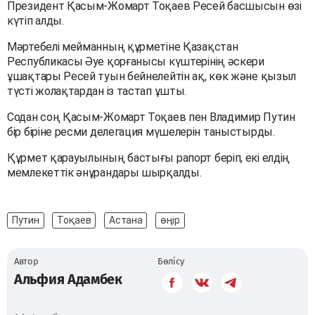
Президент Қасым-Жомарт Тоқаев Ресей басшысын өзі
күтіп алды.
Мәртебелі мейманның құрметіне Қазақстан
Республикасы Әуе қорғанысы күштерінің әскери
ұшақтары Ресей туын бейнелейтін ақ, көк және қызыл
түсті жолақтардан із тастап ұшты.
Содан соң Қасым-Жомарт Тоқаев пен Владимир Путин
бір біріне ресми делегация мүшелерін таныстырды.
Құрмет қарауылының бастығы рапорт беріп, екі елдің
мемлекеттік әнұрандары шырқалды.
Путин
Тоқаев
Астана
өңір
Автор
Бөлісу
Альфия Адамбек