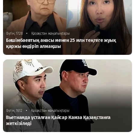
•
Бүгін, 17:28
Қазақстан жаңалықтары
Бишімбаевтың анасы менен 25 млн теңгеге жуық
қаржы өндіріп алмақшы
•
Бүгін, 16:12
Қазақстан жаңалықтары
Вьетнамда ұсталған Қайсар Камза Қазақстанға
жеткізіледі