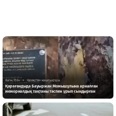
•
Бүгін, 15:34
Қазақстан жаңалықтары
Қарағандыда Бауыржан Момышұлына арналған
мемориалдық тақтаны таспен ұрып сындырған