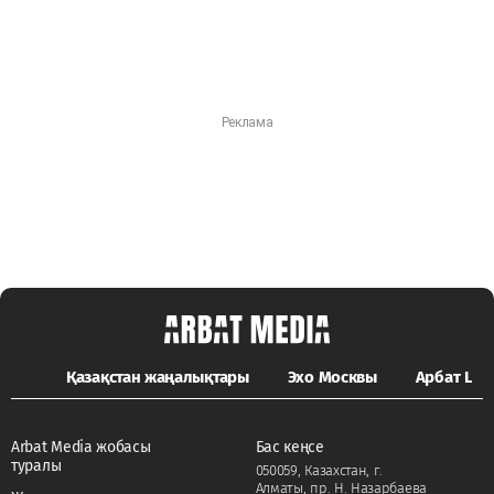
Қазақстан жаңалықтары
Эхо Москвы
Арбат LIFE
Arbat Media жобасы
Бас кеңсе
туралы
050059, Казахстан, г.
Алматы, пр. Н. Назарбаева