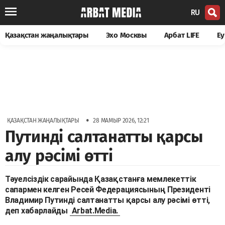
RU
Қазақстан жаңалықтары
Эхо Москвы
Арбат LIFE
Еу
•
ҚАЗАҚСТАН ЖАҢАЛЫҚТАРЫ
28 МАМЫР 2026, 12:21
Путинді салтанатты қарсы
алу рәсімі өтті
Тәуелсіздік сарайында Қазақстанға мемлекеттік
сапармен келген Ресей Федерациясының Президенті
Владимир Путинді салтанатты қарсы алу рәсімі өтті,
деп хабарлайды
Arbat.Media.