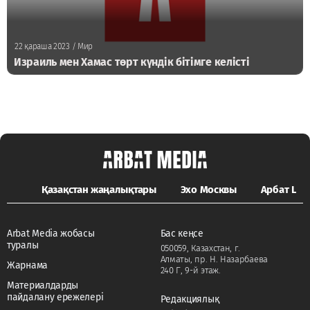
22 қараша 2023
/ Мир
Израиль мен Хамас төрт күндік бітімге келісті
Қазақстан жаңалықтары
Эхо Москвы
Арбат LIFE
Arbat Media жобасы
Бас кеңсе
туралы
050059, Казахстан, г.
Алматы, пр. Н. Назарбаева
Жарнама
240 Г, 9-й этаж.
Материалдарды
пайдалану ережелері
Редакциялық