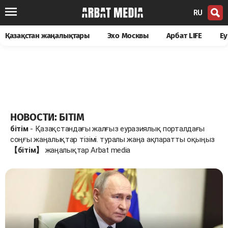
RU
Қазақстан жаңалықтары
Эхо Москвы
Арбат LIFE
Еу
НОВОСТИ: БІТІМ
бітім
- Қазақстандағы жалғыз еуразиялық порталдағы
соңғы жаңалықтар тізімі. туралы жаңа ақпаратты оқыңыз
【бітім】
жаңалықтар Arbat media