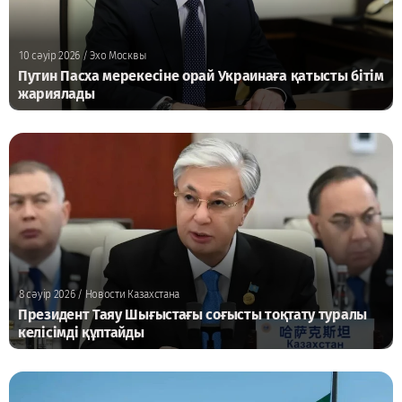
10 сәуір 2026
/ Эхо Москвы
Путин Пасха мерекесіне орай Украинаға қатысты бітім
жариялады
8 сәуір 2026
/ Новости Казахстана
Президент Таяу Шығыстағы соғысты тоқтату туралы
келісімді құптайды