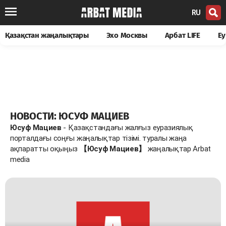
RU
Қазақстан жаңалықтары
Эхо Москвы
Арбат LIFE
Еу
НОВОСТИ: ЮСУФ МАЦИЕВ
Юсуф Мациев
- Қазақстандағы жалғыз еуразиялық
порталдағы соңғы жаңалықтар тізімі. туралы жаңа
ақпаратты оқыңыз
【Юсуф Мациев】
жаңалықтар Arbat
media