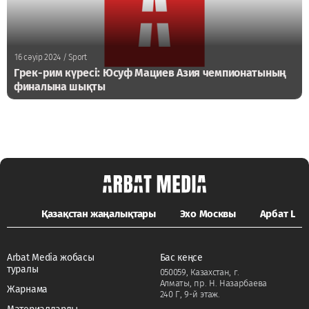
16 сәуір 2024
/ Sport
Грек-рим күресі: Юсуф Мациев Азия чемпионатының
финалына шықты
Қазақстан жаңалықтары
Эхо Москвы
Арбат LIFE
Arbat Media жобасы
Бас кеңсе
туралы
050059, Казахстан, г.
Алматы, пр. Н. Назарбаева
Жарнама
240 Г, 9-й этаж.