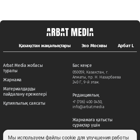
Қазақстан жаңалықтары
Эхо Москвы
Арбат LIFE
Arbat Media жобасы
Бас кеңсе
туралы
050059, Казахстан, г.
Алматы, пр. Н. Назарбаева
Жарнама
240 Г, 9-й этаж.
Материалдарды
пайдалану ережелері
Редакциялық
+7 (706) 400 0450
,
Құпиялылық саясаты
info@arbat.media
Жарнамаға қатысты
сұрақтар үшін
+7 (706) 400 0450
,
adv@arbat.media
Мы используем файлы cookie для улучшения работы