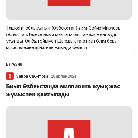
Ташкент облысының (Өзбекстан) әкімі Зойир Мирзаев
облыста «Телефонсыз мектеп» бастамасын енгізуді
ұсынды. Ол бұл ойымен Шыршықта өткен білім беру
мәселелеріне арналған жиында бөлісті.
ЕУРАЗИЯ
Заира Сабитова
28 ақпан 2024
Биыл Өзбекстанда миллионға жуық жас
жұмыспен қамтылады