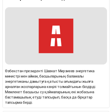
Өзбекстан президенті Шавкат Мирзиеев энергетика
министрі мен аймақ басшыларының баламалы
энергетиканы дамытуға қатысты ағымдағы жылға
арналған жоспарларына көңілі толмайтынын білдірді.
Мемлекет басшысы су қоймаларының екі жобасына
бастамашылық етуді тапсырып, басқа да бірқатар
тапсырма берді.