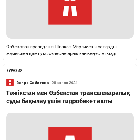
Өзбекстан президенті Шавкат Мирзиеев жастарды
жұмыспен қамту мәселесіне арналған кеңес өткізді.
ЕУРАЗИЯ
Заира Сабитова
28 ақпан 2024
Тәжікстан мен Өзбекстан трансшекаралық
суды бақылау үшін гидробекет ашты