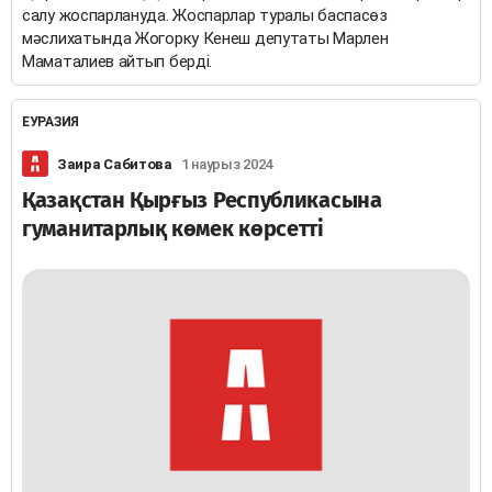
салу жоспарлануда. Жоспарлар туралы баспасөз
мәслихатында Жогорку Кенеш депутаты Марлен
Маматалиев айтып берді.
ЕУРАЗИЯ
Заира Сабитова
1 наурыз 2024
Қазақстан Қырғыз Республикасына
гуманитарлық көмек көрсетті