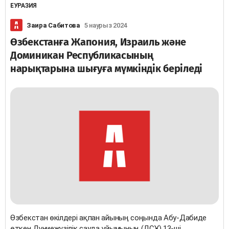
ЕУРАЗИЯ
Заира Сабитова
5 наурыз 2024
Өзбекстанға Жапония, Израиль және
Доминикан Республикасының
нарықтарына шығуға мүмкіндік беріледі
Өзбекстан өкілдері ақпан айының соңында Абу-Дабиде
өткен Дүниежүзілік сауда ұйымының (ДСҰ) 13-ші