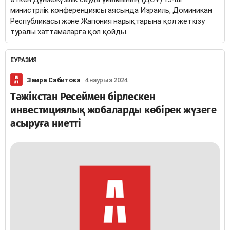
министрлік конференциясы аясында Израиль, Доминикан
Республикасы және Жапония нарықтарына қол жеткізу
туралы хаттамаларға қол қойды.
ЕУРАЗИЯ
Заира Сабитова
4 наурыз 2024
Тәжікстан Ресеймен бірлескен
инвестициялық жобаларды көбірек жүзеге
асыруға ниетті