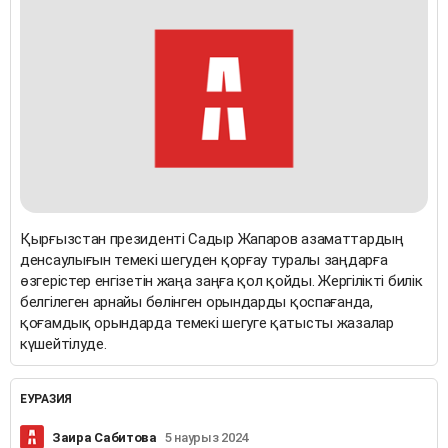
Қырғызстан президенті Садыр Жапаров азаматтардың
денсаулығын темекі шегуден қорғау туралы заңдарға
өзгерістер енгізетін жаңа заңға қол қойды. Жергілікті билік
белгілеген арнайы бөлінген орындарды қоспағанда,
қоғамдық орындарда темекі шегуге қатысты жазалар
күшейтілуде.
ЕУРАЗИЯ
Заира Сабитова
5 наурыз 2024