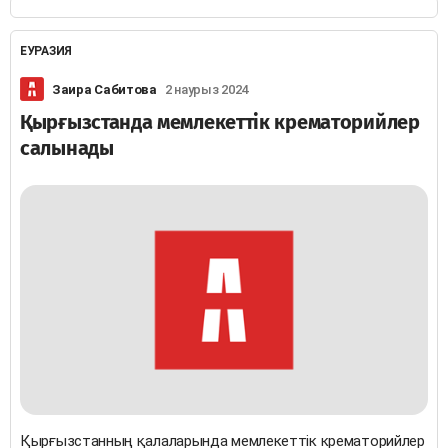
ЕУРАЗИЯ
Заира Сабитова
2 наурыз 2024
Қырғызстанда мемлекеттік крематорийлер
салынады
Қырғызстанның қалаларында мемлекеттік крематорийлер