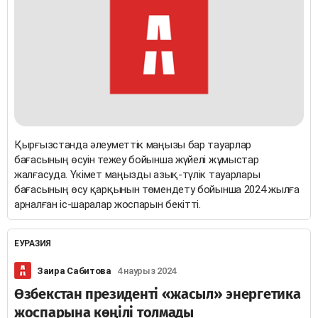
Қырғызстанда әлеуметтік маңызы бар тауарлар
бағасының өсуін тежеу ​​бойынша жүйелі жұмыстар
жалғасуда. Үкімет маңызды азық-түлік тауарлары
бағасының өсу қарқынын төмендету бойынша 2024 жылға
арналған іс-шаралар жоспарын бекітті.
ЕУРАЗИЯ
Заира Сабитова
4 наурыз 2024
Өзбекстан президенті «жасыл» энергетика
жоспарына көңілі толмады