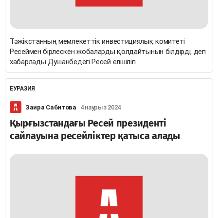
Тәжікстанның мемлекеттік инвестициялық комитеті
Ресеймен бірлескен жобаларды қолдайтынын білдірді, деп
хабарлады Душанбедегі Ресей елшілігі.
ЕУРАЗИЯ
Заира Сабитова
4 наурыз 2024
Қырғызстандағы Ресей президенті
сайлауына ресейліктер қатыса алады