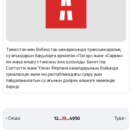
Тәжікстан мен Өзбекстан шекарасында трансшекаралық
су ағындарын бақылауға арналған «Патар» және «Сарвак»
екі жаңа өлшеу стансасы іске қосылды. Бекеттер
Солтүстік және Үлкен Ферғана каналдарының бойында
орналасқан және екі республикадағы суару үшін
пайдаланылатын су ағынын дәлірек өлшеуге мүмкіндік
береді.
1
2
...
39
...
49
50
‹ Сюда
Туда ›