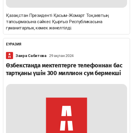
Қазақстан Президенті Қасым-Жомарт Тоқаевтың
тапсырмасына сәйкес Қырғыз Республикасына
гуманитарлық көмек жөнелтілді.
ЕУРАЗИЯ
Заира Сабитова
29 ақпан 2024
Өзбекстанда мектептерге телефоннан бас
тартқаны үшін 300 миллион сум бермекші