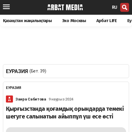
RU
Қазақстан жаңалықтары
Эхо Москвы
Арбат LIFE
Еу
ЕУРАЗИЯ
(Бет. 39)
ЕУРАЗИЯ
Заира Сабитова
9 наурыз 2024
Қырғызстанда қоғамдық орындарда темекі
шегуге салынатын айыппұл үш есе өсті