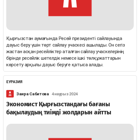
Қырғызстан аумағында Ресей президенті сайлауында
дауыс беру үшін төрт сайлау учаскесі ашылады. Он сегіз
жастан асқан ресейліктер аталған сайлау учаскелерінің
бірінде ресейлік шетелдік немесе ішкі төлқұжаттарын
көрсету арқылы дауыс беруге қатыса алады.
ЕУРАЗИЯ
Заира Сабитова
4 наурыз 2024
Экономист Қырғызстандағы бағаны
бақылаудың тиімді жолдарын айтты