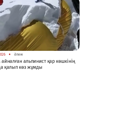
•
2026
Әлем
 айналған альпинист қар көшкінің
а қалып көз жұмды