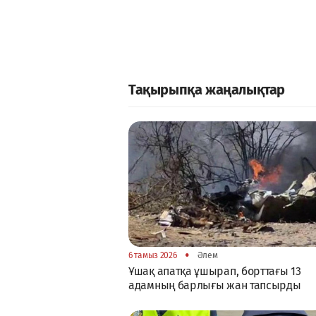
Тақырыпқа жаңалықтар
•
6 тамыз 2026
Әлем
Ұшақ апатқа ұшырап, борттағы 13
адамның барлығы жан тапсырды