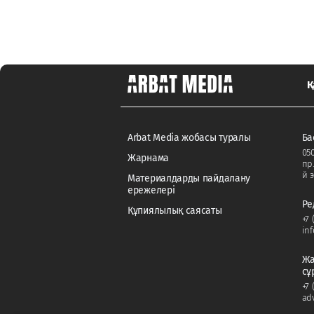
Қ
Arbat Media жобасы туралы
Ба
050
Жарнама
пр
й э
Материалдарды пайдалану
ережелері
Ре
Құпиялылық саясаты
+7 
in
Жа
сұ
+7 
ad