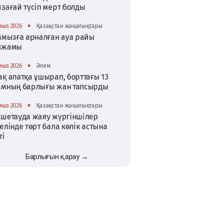
зағай түсіп мерт болды
•
мыз 2026
Қазақстан жаңалықтары
тамызға арналған ауа райы
лжамы
•
мыз 2026
Әлем
қ апатқа ұшырап, борттағы 13
амның барлығы жан тапсырды
•
мыз 2026
Қазақстан жаңалықтары
кшетауда жаяу жүргіншілер
елінде төрт бала көлік астына
ті
Барлығын қарау →
TikTok