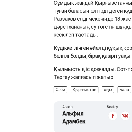
Сұмдық жағдай Қырғызстанның 
туған баласын өлтірді деген кү
Раззаков елді мекенінде 18 жас
дәретхананың су төгетін шұңқы
кескілеп тастады.
Күдікке ілінген әйелді құқық 
белгілі болды, бірақ қазіргі уа
Қылмыстық іс қозғалды. Сот-п
Тергеу жалғасып жатыр.
Сәби
Қырғызстан
өңір
Бала
Автор
Бөлісу
Альфия
Адамбек