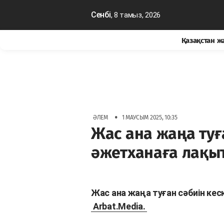
Сенбі
, 8 тамыз, 2026
Қазақстан 
•
ӘЛЕМ
1 МАУСЫМ 2025, 10:35
Жас ана жаңа туғ
әжетханаға лақы
Жас ана жаңа туған сәбиін ке
Arbat.Media.