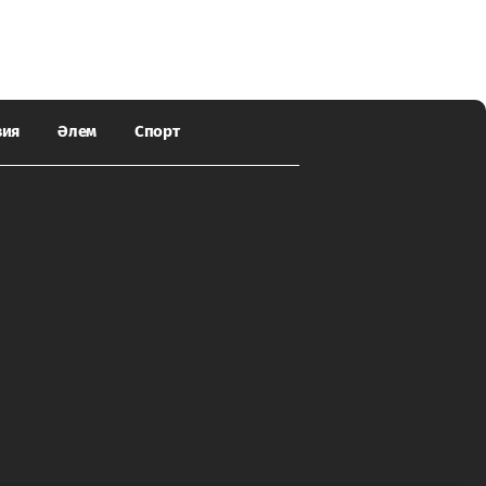
зия
Әлем
Спорт