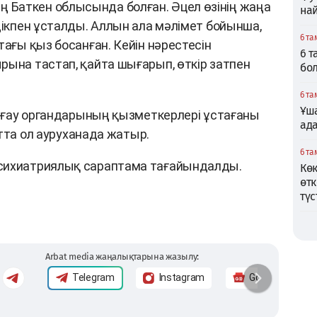
Баткен облысында болған. Әцел өзінің жаңа
най
дікпен ұсталды. Аллын ала мәлімет бойынша,
6 та
тағы қыз босанған. Кейін нәрестесін
6 
рына тастап, қайта шығарып, өткір затпен
бо
6 та
Ұша
қорғау органдарының қызметкерлері ұстағаны
ад
қытта ол ауруханада жатыр.
6 та
сихиатриялық сараптама тағайындалды.
Кө
өтк
түс
Arbat media жаңалықтарына жазылу:
Telegram
Instagram
Google News