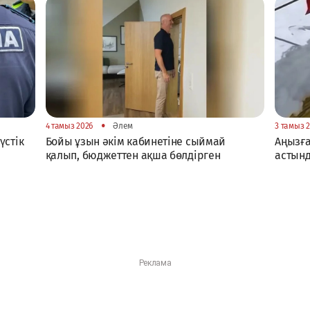
•
4 тамыз 2026
Әлем
3 тамыз 
үстік
Бойы ұзын әкім кабинетіне сыймай
Аңызға
қалып, бюджеттен ақша бөлдірген
астынд