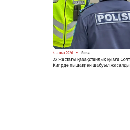
•
4 тамыз 2026
Әлем
22 жастағы қазақстандық қызға Солт
Кипрде пышақпен шабуыл жасалды