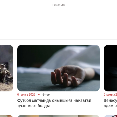
•
6 тамыз 2026
Әлем
5 тамыз 
Футбол матчында ойыншыға найзағай
Венесу
түсіп мерт болды
адам о