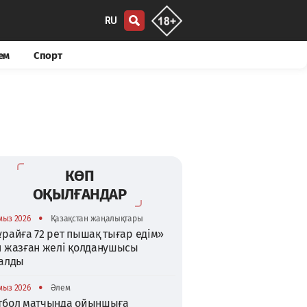
RU
ем
Спорт
КӨП
ОҚЫЛҒАНДАР
•
мыз 2026
Қазақстан жаңалықтары
райға 72 рет пышақ тығар едім»
п жазған желі қолданушысы
талды
•
мыз 2026
Әлем
тбол матчында ойыншыға