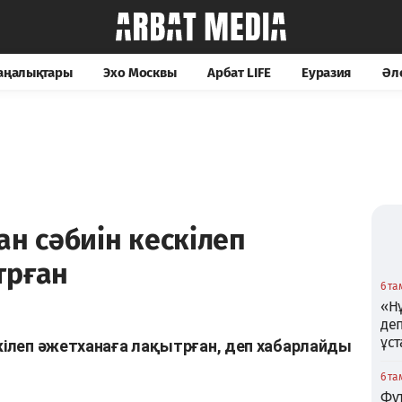
жаңалықтары
Эхо Москвы
Арбат LIFE
Еуразия
Әл
ан сәбиін кескілеп
трған
6 та
«Нұ
де
ұс
скілеп әжетханаға лақытрған, деп хабарлайды
6 та
Фу