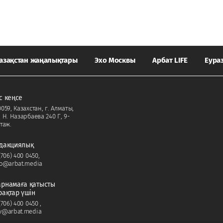
азақстан жаңалықтары
Эхо Москвы
Арбат LIFE
Еура
с кеңсе
059, Казахстан, г. Алматы,
. Н. Назарбаева 240 Г, 9-
таж.
дакциялық
(706) 400 0450
,
fo@arbat.media
рнамаға қатысты
рақтар үшін
(706) 400 0450
,
v@arbat.media