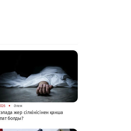
•
2026
Әлем
элада жер сілкінісінен қанша
пат болды?