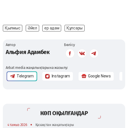
Қылмыс
Әйел
ер адам
Құлсары
Автор
Бөлісу
Альфия Адамбек
Arbat media жаңалықтарына жазылу:
Telegram
Instagram
Google News
КӨП ОҚЫЛҒАНДАР
•
4 тамыз 2026
Қазақстан жаңалықтары