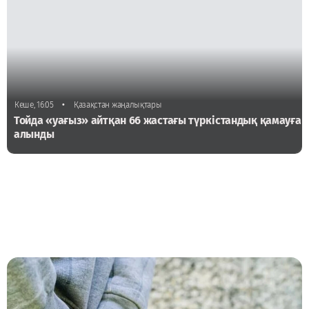
•
Кеше, 16:05
Қазақстан жаңалықтары
Тойда «уағыз» айтқан 66 жастағы түркістандық қамауға
алынды