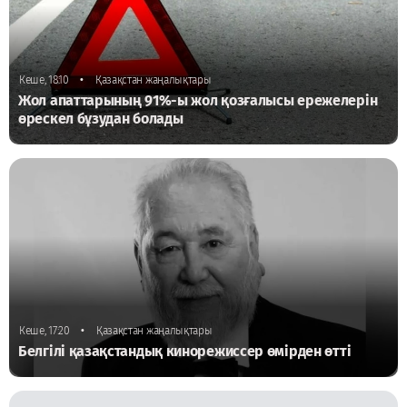
•
Кеше, 18:10
Қазақстан жаңалықтары
Жол апаттарының 91%-ы жол қозғалысы ережелерін
өрескел бұзудан болады
•
Кеше, 17:20
Қазақстан жаңалықтары
Белгілі қазақстандық кинорежиссер өмірден өтті