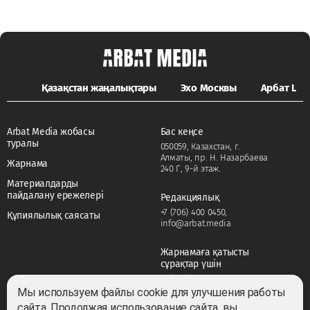
Қазақстан жаңалықтары
Эхо Москвы
Арбат LIFE
Arbat Media жобасы
Бас кеңсе
туралы
050059, Казахстан, г.
Алматы, пр. Н. Назарбаева
Жарнама
240 Г, 9-й этаж.
Материалдарды
пайдалану ережелері
Редакциялық
+7 (706) 400 0450
,
Құпиялылық саясаты
info@arbat.media
Жарнамаға қатысты
сұрақтар үшін
+7 (706) 400 0450
,
adv@arbat.media
Мы используем файлы cookie для улучшения работы
сайта. Продолжая использование сайта, вы