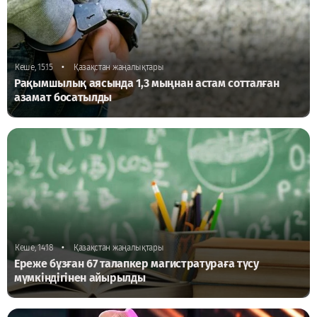
•
Кеше, 15:15
Қазақстан жаңалықтары
Рақымшылық аясында 1,3 мыңнан астам сотталған
азамат босатылды
•
Кеше, 14:18
Қазақстан жаңалықтары
Ереже бұзған 67 талапкер магистратураға түсу
мүмкіндігінен айырылды