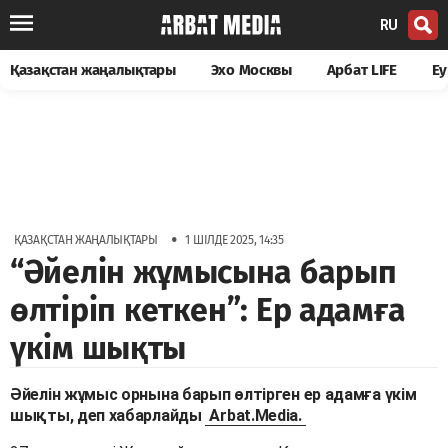
RU
Қазақстан жаңалықтары
Эхо Москвы
Арбат LIFE
Еу
•
ҚАЗАҚСТАН ЖАҢАЛЫҚТАРЫ
1 ШІЛДЕ 2025, 14:35
“Әйелін жұмысына барып
өлтіріп кеткен”: Ер адамға
үкім шықты
Әйелін жұмыс орнына барып өлтірген ер адамға үкім
шықты, деп хабарлайды
Arbat.Media.