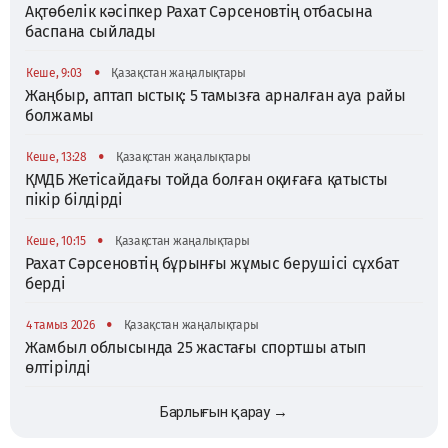
Ақтөбелік кәсіпкер Рахат Сәрсеновтің отбасына
баспана сыйлады
•
Кеше, 9:03
Қазақстан жаңалықтары
Жаңбыр, аптап ыстық: 5 тамызға арналған ауа райы
болжамы
•
Кеше, 13:28
Қазақстан жаңалықтары
ҚМДБ Жетісайдағы тойда болған оқиғаға қатысты
пікір білдірді
•
Кеше, 10:15
Қазақстан жаңалықтары
Рахат Сәрсеновтің бұрынғы жұмыс берушісі сұхбат
берді
•
4 тамыз 2026
Қазақстан жаңалықтары
Жамбыл облысында 25 жастағы спортшы атып
өлтірілді
Барлығын қарау →