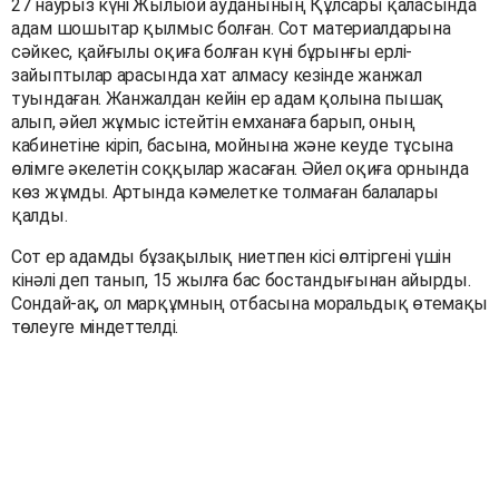
27 наурыз күні Жылыой ауданының Құлсары қаласында
адам шошытар қылмыс болған. Сот материалдарына
сәйкес, қайғылы оқиға болған күні бұрынғы ерлі-
зайыптылар арасында хат алмасу кезінде жанжал
туындаған. Жанжалдан кейін ер адам қолына пышақ
алып, әйел жұмыс істейтін емханаға барып, оның
кабинетіне кіріп, басына, мойнына және кеуде тұсына
өлімге әкелетін соққылар жасаған. Әйел оқиға орнында
көз жұмды. Артында кәмелетке толмаған балалары
қалды.
Сот ер адамды бұзақылық ниетпен кісі өлтіргені үшін
кінәлі деп танып, 15 жылға бас бостандығынан айырды.
Сондай-ақ, ол марқұмның отбасына моральдық өтемақы
төлеуге міндеттелді.