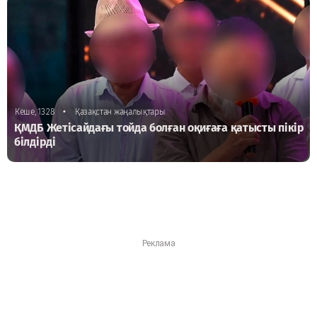
•
Кеше, 13:28
Қазақстан жаңалықтары
ҚМДБ Жетісайдағы тойда болған оқиғаға қатысты пікір
білдірді