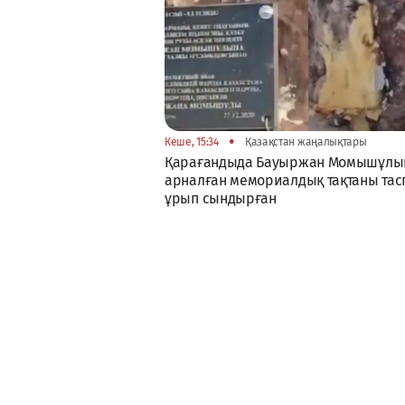
•
Кеше, 15:34
Қазақстан жаңалықтары
Қарағандыда Бауыржан Момышұлы
арналған мемориалдық тақтаны тас
ұрып сындырған