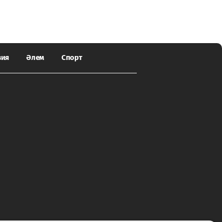
зия
Әлем
Спорт