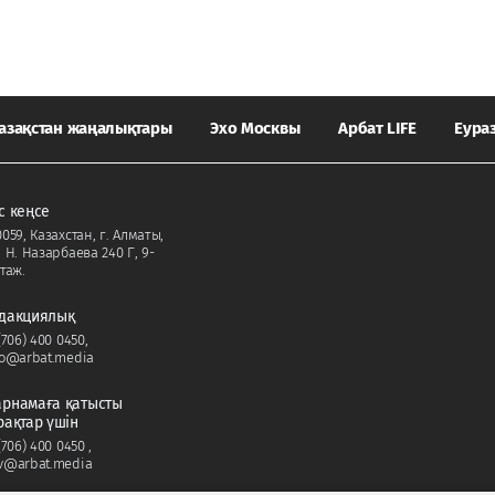
азақстан жаңалықтары
Эхо Москвы
Арбат LIFE
Еура
с кеңсе
059, Казахстан, г. Алматы,
. Н. Назарбаева 240 Г, 9-
таж.
дакциялық
(706) 400 0450
,
fo@arbat.media
рнамаға қатысты
рақтар үшін
(706) 400 0450
,
v@arbat.media