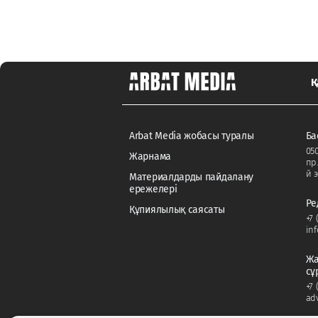
Қ
Arbat Media жобасы туралы
Ба
050
Жарнама
пр
й э
Материалдарды пайдалану
ережелері
Ре
Құпиялылық саясаты
+7 
in
Жа
сұ
+7 
ad