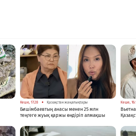
•
Кеше, 17:28
Қазақстан жаңалықтары
Кеше, 16:
Бишімбаевтың анасы менен 25 млн
Вьетна
теңгеге жуық қаржы өндіріп алмақшы
Қазақс