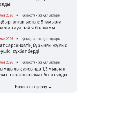
талды
•
мыз 2026
Қазақстан жаңалықтары
быр, аптап ыстық: 5 тамызға
налған ауа райы болжамы
•
мыз 2026
Қазақстан жаңалықтары
хат Сәрсеновтің бұрынғы жұмыс
ушісі сұхбат берді
•
мыз 2026
Қазақстан жаңалықтары
қымшылық аясында 1,3 мыңнан
ам сотталған азамат босатылды
Барлығын қарау →
TikTok