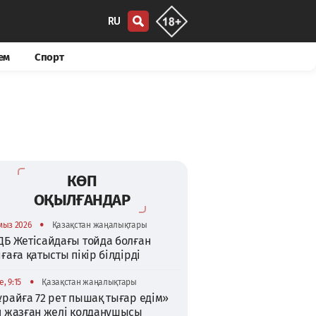
RU
ем
Спорт
КӨП
ОҚЫЛҒАНДАР
•
мыз 2026
Қазақстан жаңалықтары
ДБ Жетісайдағы тойда болған
ғаға қатысты пікір білдірді
•
, 9:15
Қазақстан жаңалықтары
райға 72 рет пышақ тығар едім»
п жазған желі қолданушысы