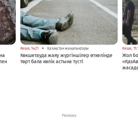
•
Кеше, 14:21
Қазақстан жаңалықтары
Кеше, 11:
на
Көкшетауда жаяу жүргіншілер өткелінде
Жол б
пен
төрт бала көлік астына түсті
«ҚазАв
жасад