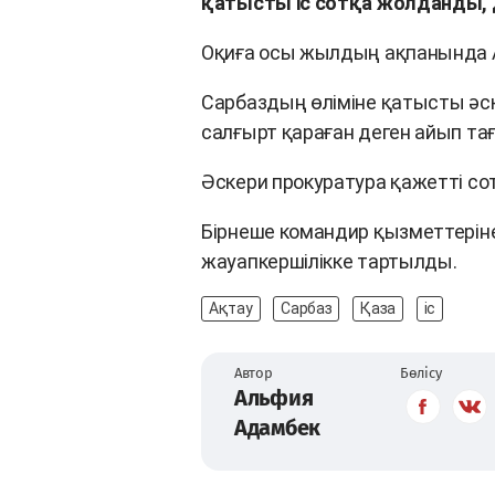
қатысты іс сотқа жолданды,
Оқиға осы жылдың ақпанында А
Сарбаздың өліміне қатысты әск
салғырт қараған деген айып та
Әскери прокуратура қажетті сот
Бірнеше командир қызметтеріне
жауапкершілікке тартылды.
Ақтау
Сарбаз
Қаза
іс
Автор
Бөлісу
Альфия
Адамбек