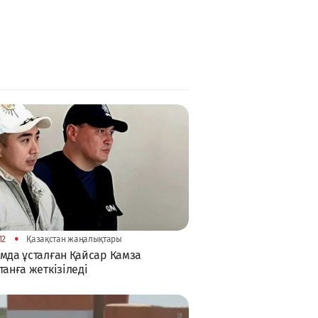
•
12
Қазақстан жаңалықтары
мда ұсталған Қайсар Камза
танға жеткізіледі