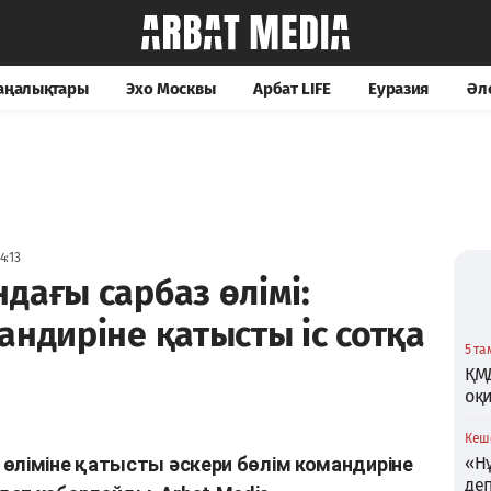
жаңалықтары
Эхо Москвы
Арбат LIFE
Еуразия
Әл
4:13
дағы сарбаз өлімі:
андиріне қатысты іс сотқа
5 та
ҚМ
оқи
Кеше
өліміне қатысты әскери бөлім командиріне
«Нұ
де