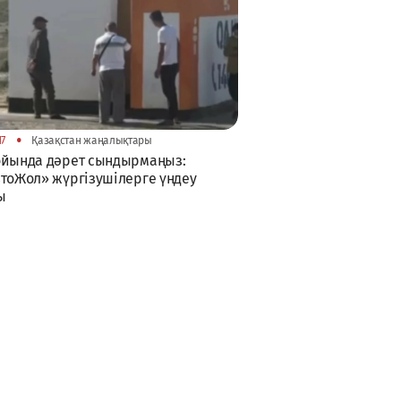
•
17
Қазақстан жаңалықтары
ойында дәрет сындырмаңыз:
тоЖол» жүргізушілерге үндеу
ы