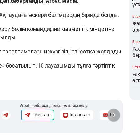
 деп хабарлайды
Arbat.Media.
ұс
қтаудағы әскери бөлімдердің бірінде болды.
5 та
Жаң
ери бөлім командиріне қызметтік міндетіне
ар
ғылды.
5 та
Ра
 сараптамаларын жүргізіп, істі сотқа жолдады.
бер
н босатылып, 10 лауазымды тұлға тәртіптік
5 та
Ра
аст
Arbat media жаңалықтарына жазылу:
Telegram
Instagram
Google News