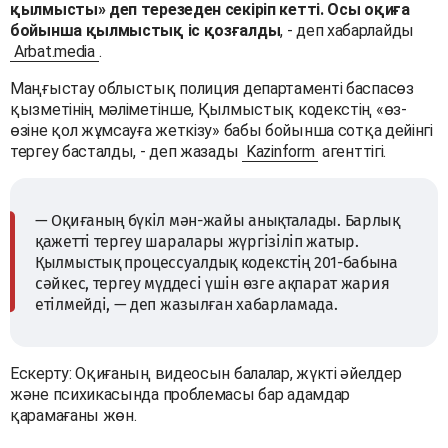
қылмысты» деп терезеден секіріп кетті. Осы оқиға
бойынша қылмыстық іс қозғалды
, - деп хабарлайды
Arbat.media
.
Маңғыстау облыстық полиция департаменті баспасөз
қызметінің мәліметінше, Қылмыстық кодекстің «өз-
өзіне қол жұмсауға жеткізу» бабы бойынша сотқа дейінгі
тергеу басталды, - деп жазады
Kazinform
агенттігі.
— Оқиғаның бүкіл мән-жайы анықталады. Барлық
қажетті тергеу шаралары жүргізіліп жатыр.
Қылмыстық процессуалдық кодекстің 201-бабына
сәйкес, тергеу мүддесі үшін өзге ақпарат жария
етілмейді, — деп жазылған хабарламада.
Ескерту: Оқиғаның видеосын балалар, жүкті әйелдер
және психикасында проблемасы бар адамдар
қарамағаны жөн.