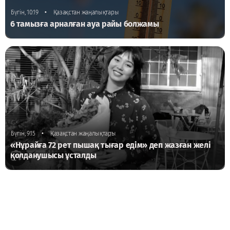
•
Бүгін, 10:19
Қазақстан жаңалықтары
6 тамызға арналған ауа райы болжамы
•
Бүгін, 9:15
Қазақстан жаңалықтары
«Нұрайға 72 рет пышақ тығар едім» деп жазған желі
қолданушысы ұсталды