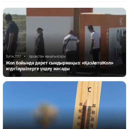
•
Бүгін, 11:17
Қазақстан жаңалықтары
Жол бойында дәрет сындырмаңыз: «ҚазАвтоЖол»
жүргізушілерге үндеу жасады