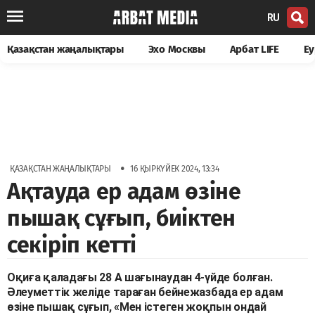
RU
Қазақстан жаңалықтары
Эхо Москвы
Арбат LIFE
Еу
•
ҚАЗАҚСТАН ЖАҢАЛЫҚТАРЫ
16 ҚЫРКҮЙЕК 2024, 13:34
Ақтауда ер адам өзіне
пышақ сұғып, биіктен
секіріп кетті
Оқиға қаладағы 28 А шағынаудан 4-үйде болған.
Әлеуметтік желіде тараған бейнежазбада ер адам
өзіне пышақ сұғып, «Мен істеген жоқпын ондай