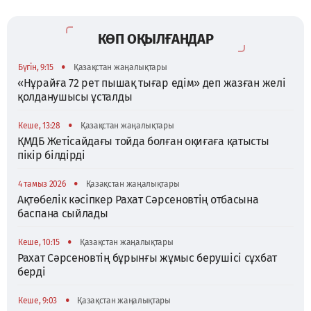
КӨП ОҚЫЛҒАНДАР
•
Бүгін, 9:15
Қазақстан жаңалықтары
«Нұрайға 72 рет пышақ тығар едім» деп жазған желі
қолданушысы ұсталды
•
Кеше, 13:28
Қазақстан жаңалықтары
ҚМДБ Жетісайдағы тойда болған оқиғаға қатысты
пікір білдірді
•
4 тамыз 2026
Қазақстан жаңалықтары
Ақтөбелік кәсіпкер Рахат Сәрсеновтің отбасына
баспана сыйлады
•
Кеше, 10:15
Қазақстан жаңалықтары
Рахат Сәрсеновтің бұрынғы жұмыс берушісі сұхбат
берді
•
Кеше, 9:03
Қазақстан жаңалықтары