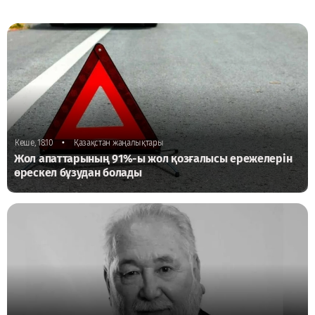
•
Кеше, 18:10
Қазақстан жаңалықтары
Жол апаттарының 91%-ы жол қозғалысы ережелерін
өрескел бұзудан болады