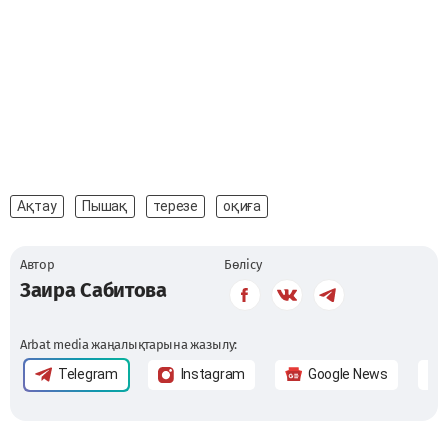
Ақтау
Пышақ
терезе
оқиға
Автор
Бөлісу
Заира Сабитова
Arbat media жаңалықтарына жазылу:
Telegram
Instagram
Google News