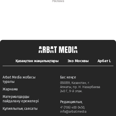
Қазақстан жаңалықтары
Эхо Москвы
Арбат LIFE
Arbat Media жобасы
Бас кеңсе
туралы
050059, Казахстан, г.
Алматы, пр. Н. Назарбаева
Жарнама
240 Г, 9-й этаж.
Материалдарды
пайдалану ережелері
Редакциялық
+7 (706) 400 0450
,
Құпиялылық саясаты
info@arbat.media