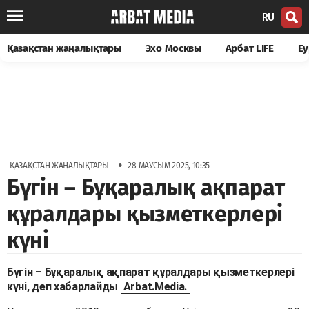
RU
Қазақстан жаңалықтары
Эхо Москвы
Арбат LIFE
Еу
•
ҚАЗАҚСТАН ЖАҢАЛЫҚТАРЫ
28 МАУСЫМ 2025, 10:35
Бүгін – Бұқаралық ақпарат
құралдары қызметкерлері
күні
Бүгін – Бұқаралық ақпарат құралдары қызметкерлері
күні, деп хабарлайды
Arbat.Media.