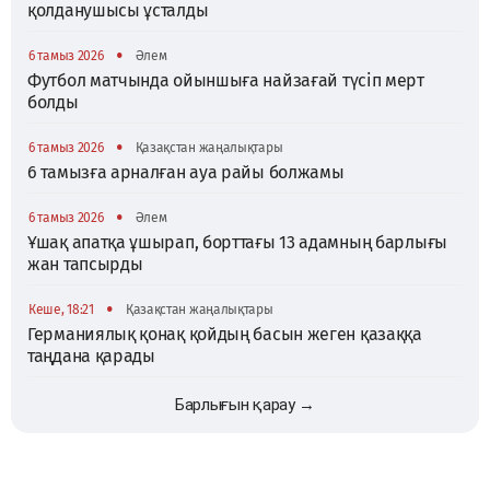
қолданушысы ұсталды
•
6 тамыз 2026
Әлем
Футбол матчында ойыншыға найзағай түсіп мерт
болды
•
6 тамыз 2026
Қазақстан жаңалықтары
6 тамызға арналған ауа райы болжамы
•
6 тамыз 2026
Әлем
Ұшақ апатқа ұшырап, борттағы 13 адамның барлығы
жан тапсырды
•
Кеше, 18:21
Қазақстан жаңалықтары
Германиялық қонақ қойдың басын жеген қазаққа
таңдана қарады
Барлығын қарау →