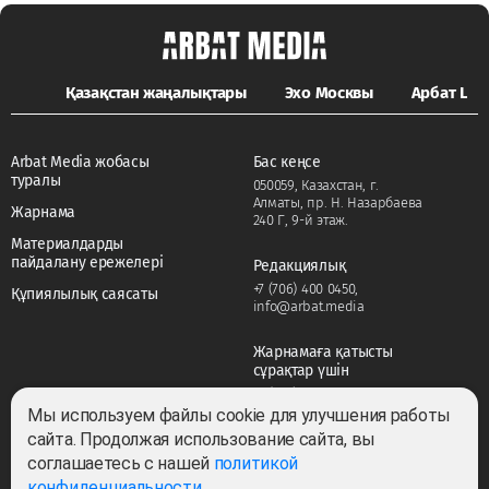
Қазақстан жаңалықтары
Эхо Москвы
Арбат LIFE
Arbat Media жобасы
Бас кеңсе
туралы
050059, Казахстан, г.
Алматы, пр. Н. Назарбаева
Жарнама
240 Г, 9-й этаж.
Материалдарды
пайдалану ережелері
Редакциялық
+7 (706) 400 0450
,
Құпиялылық саясаты
info@arbat.media
Жарнамаға қатысты
сұрақтар үшін
+7 (706) 400 0450
,
adv@arbat.media
Мы используем файлы cookie для улучшения работы
сайта. Продолжая использование сайта, вы
соглашаетесь с нашей
политикой
Тема:
конфиденциальности
.