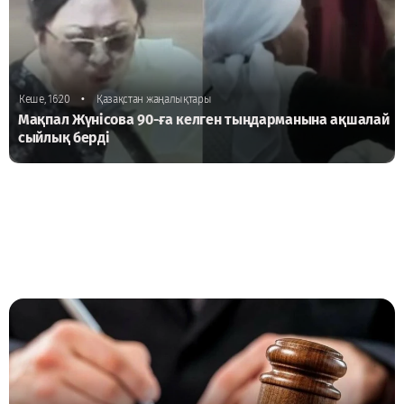
•
Кеше, 16:20
Қазақстан жаңалықтары
Мақпал Жүнісова 90-ға келген тыңдарманына ақшалай
сыйлық берді