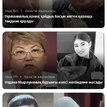
•
Кеше, 18:21
Қазақстан жаңалықтары
Германиялық қонақ қойдың басын жеген қазаққа
таңдана қарады
•
Кеше, 17:11
Қазақстан жаңалықтары
Ұлдана Мырзуанның бұрынғы енесі мәлімдеме жасады