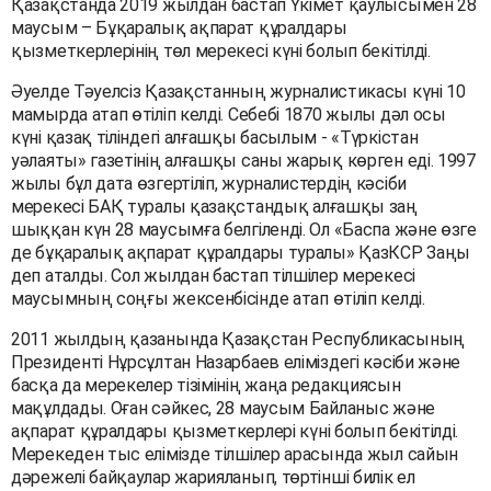
Қазақстанда 2019 жылдан бастап Үкімет қаулысымен 28
маусым – Бұқаралық ақпарат құралдары
қызметкерлерінің төл мерекесі күні болып бекітілді.
Әуелде Тәуелсіз Қазақстанның журналистикасы күні 10
мамырда атап өтіліп келді. Себебі 1870 жылы дәл осы
күні қазақ тіліндегі алғашқы басылым - «Түркістан
уәлаяты» газетінің алғашқы саны жарық көрген еді. 1997
жылы бұл дата өзгертіліп, журналистердің кәсіби
мерекесі БАҚ туралы қазақстандық алғашқы заң
шыққан күн 28 маусымға белгіленді. Ол «Баспа және өзге
де бұқаралық ақпарат құралдары туралы» ҚазКСР Заңы
деп аталды. Сол жылдан бастап тілшілер мерекесі
маусымның соңғы жексенбісінде атап өтіліп келді.
2011 жылдың қазанында Қазақстан Республикасының
Президенті Нұрсұлтан Назарбаев еліміздегі кәсіби және
басқа да мерекелер тізімінің жаңа редакциясын
мақұлдады. Оған сәйкес, 28 маусым Байланыс және
ақпарат құралдары қызметкерлері күні болып бекітілді.
Мерекеден тыс елімізде тілшілер арасында жыл сайын
дәрежелі байқаулар жарияланып, төртінші билік ел