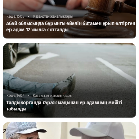
•
Кеше, 15:05
Қазақстан жаңалықтары
Абай облысында бұрынғы әйелін битамен ұрып өлтірген
ер адам 12 жылға сотталды
•
Кеше, 14:07
Қазақстан жаңалықтары
Талдықорғанда гараж маңынан ер адамның мәйіті
табылды