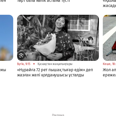
пен
төрт бала көлік астына түсті
«ҚазАв
жасад
•
Бүгін, 9:15
Қазақстан жаңалықтары
Кеше, 18:
амы
«Нұрайға 72 рет пышақ тығар едім» деп
Жол ап
жазған желі қолданушысы ұсталды
ережел