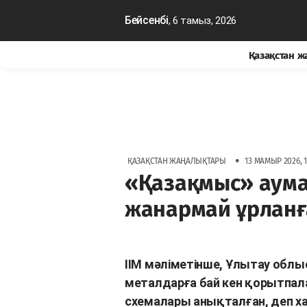
Бейсенбі
, 6 тамыз, 2026
Қазақстан 
•
ҚАЗАҚСТАН ЖАҢАЛЫҚТАРЫ
13 МАМЫР 2026, 1
«Қазақмыс» аума
жанармай ұрланғ
ІІМ мәліметінше, Ұлытау обл
металдарға бай кен қорытпа
схемалары анықталған, деп 