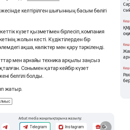
Сә
сы
есінде келтірілген шығынның басым бөлігі
Кеше
ҚМ
еттік күзет қызметімен бірлесіп, компания
оқи
тінің жолын кесті. Күдіктілерден бір
Кеше
лемдегі ақша, көліктер мен қару тәркіленді.
Жаң
ар
ттар мен арнайы техника арқылы заңсыз
алған. Сонымен қатар кейбір күзет
Кеше
Ра
ені белгілі болды.
бер
ып жатыр.
лмыс
Arbat media жаңалықтарына жазылу:
Telegram
Instagram
Google News