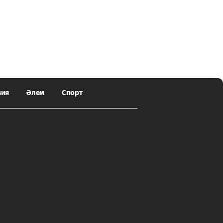
зия
Әлем
Спорт