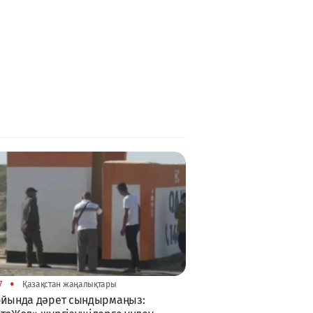
•
7
Қазақстан жаңалықтары
ойында дәрет сындырмаңыз: