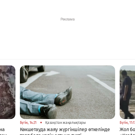
•
Бүгін, 14:21
Қазақстан жаңалықтары
Бүгін, 11:1
на
Көкшетауда жаяу жүргіншілер өткелінде
Жол б