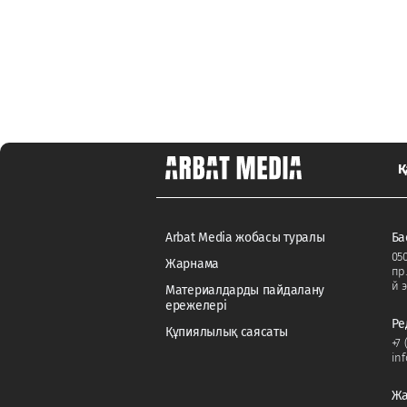
Қ
Arbat Media жобасы туралы
Ба
050
Жарнама
пр
й э
Материалдарды пайдалану
ережелері
Ре
Құпиялылық саясаты
+7 
in
Жа