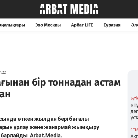
жаңалықтары
Эхо Москвы
Арбат LIFE
Еуразия
Әл
1:22
ғынан бір тоннадан астам
ан
Бүгін
«Нұ
де
ұс
ысында өткен жылдан бері бағалы
ларын ұрлау және жанармай жымқыру
4 та
хабарлайды
Arbat.Media.
Ақт