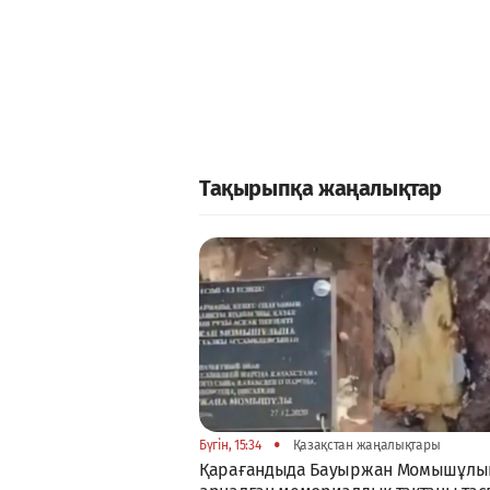
Тақырыпқа жаңалықтар
•
Бүгін, 15:34
Қазақстан жаңалықтары
Қарағандыда Бауыржан Момышұлы