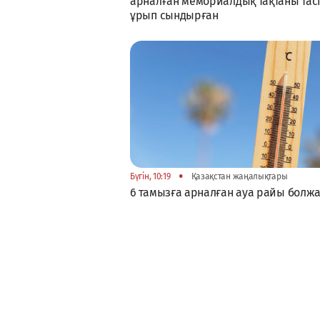
арналған мемориалдық тақтаны тас
ұрып сындырған
•
Бүгін, 10:19
Қазақстан жаңалықтары
6 тамызға арналған ауа райы болж