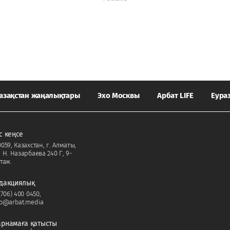
азақстан жаңалықтары
Эхо Москвы
Арбат LIFE
Еура
с кеңсе
059, Казахстан, г. Алматы,
. Н. Назарбаева 240 Г, 9-
таж.
дакциялық
(706) 400 0450
,
fo@arbat.media
рнамаға қатысты