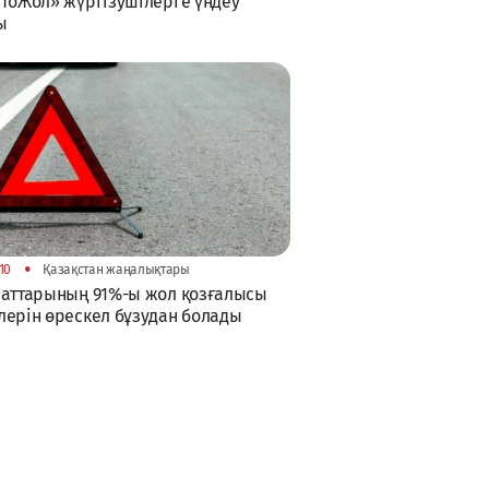
тоЖол» жүргізушілерге үндеу
ы
•
10
Қазақстан жаңалықтары
аттарының 91%-ы жол қозғалысы
ерін өрескел бұзудан болады