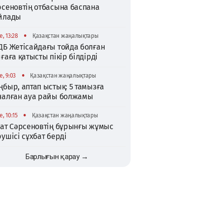
рсеновтің отбасына баспана
йлады
•
, 13:28
Қазақстан жаңалықтары
ДБ Жетісайдағы тойда болған
ғаға қатысты пікір білдірді
•
, 9:03
Қазақстан жаңалықтары
быр, аптап ыстық: 5 тамызға
налған ауа райы болжамы
•
, 10:15
Қазақстан жаңалықтары
хат Сәрсеновтің бұрынғы жұмыс
ушісі сұхбат берді
Барлығын қарау →
TikTok