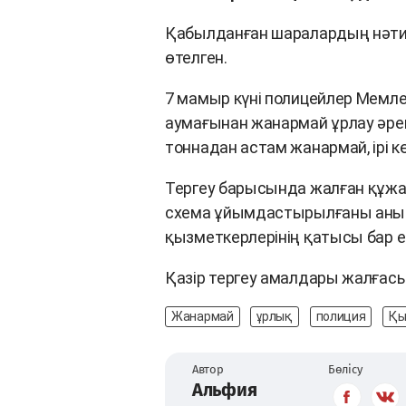
Қабылданған шаралардың нәтиж
өтелген.
7 мамыр күні полицейлер Мемлек
аумағынан жанармай ұрлау әреке
тоннадан астам жанармай, ірі кө
Тергеу барысында жалған құжа
схема ұйымдастырылғаны анықт
қызметкерлерінің қатысы бар ек
Қазір тергеу амалдары жалғас
Жанармай
ұрлық
полиция
Қы
Автор
Бөлісу
Альфия