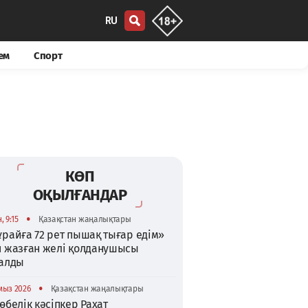
RU
ем
Спорт
КӨП
ОҚЫЛҒАНДАР
•
, 9:15
Қазақстан жаңалықтары
райға 72 рет пышақ тығар едім»
п жазған желі қолданушысы
талды
•
мыз 2026
Қазақстан жаңалықтары
өбелік кәсіпкер Рахат