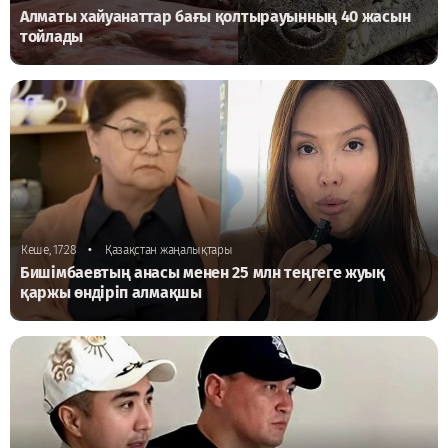
Алматы хайуанаттар бағы қолтырауынның 40 жасын
тойлады
•
Кеше, 17:28
Қазақстан жаңалықтары
Бишімбаевтың анасы менен 25 млн теңгеге жуық
қаржы өндіріп алмақшы