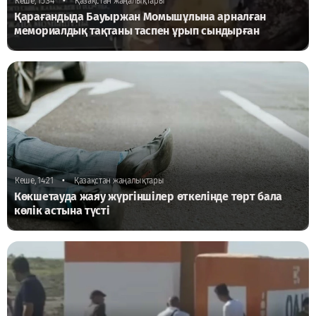
•
Кеше, 15:34
Қазақстан жаңалықтары
Қарағандыда Бауыржан Момышұлына арналған
мемориалдық тақтаны таспен ұрып сындырған
•
Кеше, 14:21
Қазақстан жаңалықтары
Көкшетауда жаяу жүргіншілер өткелінде төрт бала
көлік астына түсті