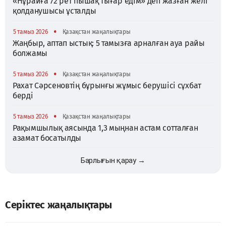
«Нұрайға 72 рет пышақ тығар едім» деп жазған желі
қолданушысы ұсталды
•
5 тамыз 2026
Қазақстан жаңалықтары
Жаңбыр, аптап ыстық: 5 тамызға арналған ауа райы
болжамы
•
5 тамыз 2026
Қазақстан жаңалықтары
Рахат Сәрсеновтің бұрынғы жұмыс берушісі сұхбат
берді
•
5 тамыз 2026
Қазақстан жаңалықтары
Рақымшылық аясында 1,3 мыңнан астам сотталған
азамат босатылды
Барлығын қарау →
Серіктес жаңалықтары