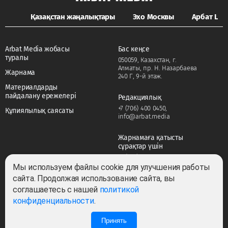
Қазақстан жаңалықтары
Эхо Москвы
Арбат LIFE
Arbat Media жобасы
Бас кеңсе
туралы
050059, Казахстан, г.
Алматы, пр. Н. Назарбаева
Жарнама
240 Г, 9-й этаж.
Материалдарды
пайдалану ережелері
Редакциялық
+7 (706) 400 0450
,
Құпиялылық саясаты
info@arbat.media
Жарнамаға қатысты
сұрақтар үшін
+7 (706) 400 0450
,
adv@arbat.media
Мы используем файлы cookie для улучшения работы
сайта. Продолжая использование сайта, вы
соглашаетесь с нашей
политикой
Тема:
конфиденциальности
.
Принять