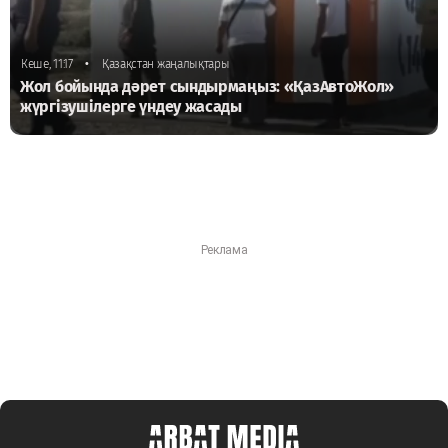
•
Кеше, 11:17
Қазақстан жаңалықтары
Жол бойында дәрет сындырмаңыз: «ҚазАвтоЖол»
жүргізушілерге үндеу жасады