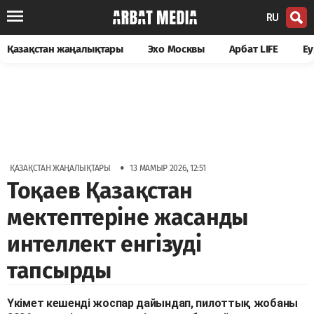
RU
Қазақстан жаңалықтары
Эхо Москвы
Арбат LIFE
Еу
•
ҚАЗАҚСТАН ЖАҢАЛЫҚТАРЫ
13 МАМЫР 2026, 12:51
Тоқаев Қазақстан
мектептеріне жасанды
интеллект енгізуді
тапсырды
Үкімет кешенді жоспар дайындап, пилоттық жобаны