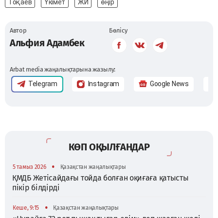
Тоқаев
Үкімет
ЖИ
өңір
Автор
Бөлісу
Альфия Адамбек
Arbat media жаңалықтарына жазылу:
Telegram
Instagram
Google News
КӨП ОҚЫЛҒАНДАР
•
5 тамыз 2026
Қазақстан жаңалықтары
ҚМДБ Жетісайдағы тойда болған оқиғаға қатысты
пікір білдірді
•
Кеше, 9:15
Қазақстан жаңалықтары