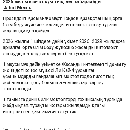
2026 жылы іске қосуы тиіс, деп хабарлайды
Arbat.Media.
Президент Қасым-Жомарт Тоқаев Қазақстанның орта
білім беру жүйесіне жасанды интеллект енгізу туралы
жарлыққа қол қойды.
2026 жылғы 1 шілдеге дейін үкімет 2026–2029 жылдарға
арналған орта білім беру жүйесіне жасанды интеллект
енгізудің кешенді жоспарын бекітуі қажет.
1 маусымға дейін үкіметке Жасанды интеллектті дамыту
жөніндегі кеңес мүшесі Ли Кай-Фуұсынған
ұсынымдарды пайдаланып, мектептерде пилоттық
жобаны іске қосу бойынша ұсыныстар әзірлеу
тапсырылды.
1 тамызға дейін билік мектептерді техникалық тұрғыда
жабдықтап, тұрақты жоғары жылдамдықтағы
интернетпен қамтамасыз етуі тиіс.