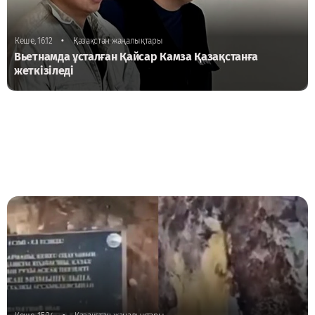
•
Кеше, 16:12
Қазақстан жаңалықтары
Вьетнамда ұсталған Қайсар Камза Қазақстанға
жеткізіледі