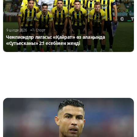
•
9 шілде 2026
Спорт
Чемпиондпр лигасы: «Қайрат» өз алаңында
«Сутьесканы» 2:1 есебімен жеңді