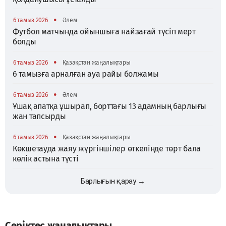
•
6 тамыз 2026
Әлем
Футбол матчында ойыншыға найзағай түсіп мерт
болды
•
6 тамыз 2026
Қазақстан жаңалықтары
6 тамызға арналған ауа райы болжамы
•
6 тамыз 2026
Әлем
Ұшақ апатқа ұшырап, борттағы 13 адамның барлығы
жан тапсырды
•
6 тамыз 2026
Қазақстан жаңалықтары
Көкшетауда жаяу жүргіншілер өткелінде төрт бала
көлік астына түсті
Барлығын қарау →
Серіктес жаңалықтары