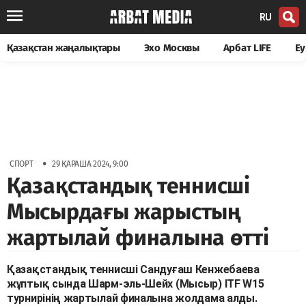
RU
Қазақстан жаңалықтары
Эхо Москвы
Арбат LIFE
Еу
•
СПОРТ
29 ҚАРАША 2024, 9:00
Қазақстандық теннисші
Мысырдағы жарыстың
жартылай финалына өтті
Қазақстандық теннисші Сандуғаш Кенжебаева
жұптық сында Шарм-эль-Шейх (Мысыр) ITF W15
турнирінің жартылай финалына жолдама алды.