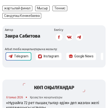
жартылай финал
Мысыр
Теннис
Сандуғаш Кенжебаева
Автор
Бөлісу
Заира Сабитова
Arbat media жаңалықтарына жазылу:
Telegram
Instagram
Google News
КӨП ОҚЫЛҒАНДАР
•
6 тамыз 2026
Қазақстан жаңалықтары
«Нұрайға 72 рет пышақ тығар едім» деп жазған желі
қолданушысы ұсталды