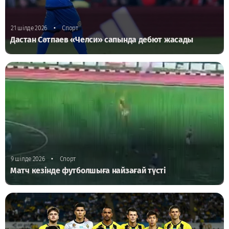
•
21 шілде 2026
Спорт
Дастан Сәтпаев «Челси» сапында дебют жасады
•
9 шілде 2026
Спорт
Матч кезінде футболшыға найзағай түсті