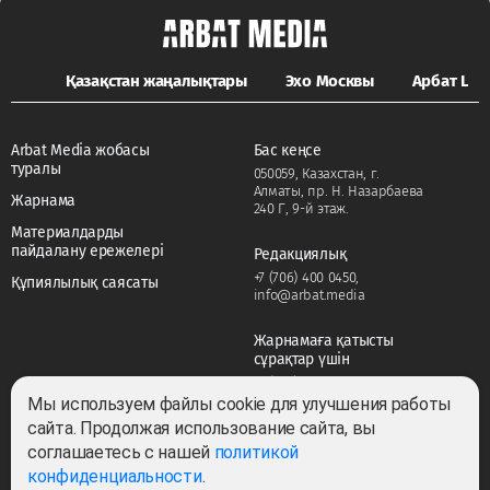
Қазақстан жаңалықтары
Эхо Москвы
Арбат LIFE
Arbat Media жобасы
Бас кеңсе
туралы
050059, Казахстан, г.
Алматы, пр. Н. Назарбаева
Жарнама
240 Г, 9-й этаж.
Материалдарды
пайдалану ережелері
Редакциялық
+7 (706) 400 0450
,
Құпиялылық саясаты
info@arbat.media
Жарнамаға қатысты
сұрақтар үшін
+7 (706) 400 0450
,
adv@arbat.media
Мы используем файлы cookie для улучшения работы
сайта. Продолжая использование сайта, вы
соглашаетесь с нашей
политикой
Тема:
конфиденциальности
.