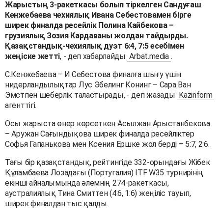
Жарыстың 3-ракеткасы болып тіркелген Сандуғаш
Кенжебаева чехиялық Ивана Себестовамен бірге
ширек финалда ресейлік Полина Кайбекова –
грузиялық Зозия Кардаваны жолдан тайдырды.
Қазақстандық-чехиялық дуэт 6:4, 7:5 есебімен
жеңіске жетті
, - деп хабарлайды
Arbat.media
.
С.Кенжебаева – И.Себестова финалға шығу үшін
нидерландылықтар Лус Эбелинг Конинг – Сара Ван
Эмстпен шеберлік таластырады, - деп жазады
Kazinform
агенттігі.
Осы жарыста өнер көрсеткен Асылжан Арыстанбекова
– Аружан Сағындықова ширек финалда ресейліктер
Софья Гапанькова мен Ксения Ершке жол берді – 5:7, 2:6.
Тағы бір қазақстандық, рейтингіде 332-орындағы Жібек
Құламбаева Лозадағы (Португалия) ITF W35 турнирінің
екінші айналымында әлемнің 274-ракеткасы,
аустралиялық Тина Смиттен (4:6, 1:6) жеңіліс тауып,
ширек финалдан тыс қалды.