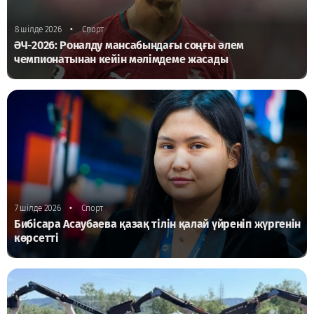
•
8 шілде 2026
Спорт
ӘЧ-2026: Роналду мансабындағы соңғы әлем
чемпионатынан кейін мәлімдеме жасады
•
7 шілде 2026
Спорт
Бибісара Асаубаева қазақ тілін қалай үйреніп жүргенін
көрсетті