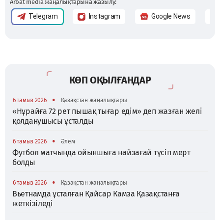
Arbat media жаңалықтарына жазылу:
Telegram
Instagram
Google News
КӨП ОҚЫЛҒАНДАР
•
6 тамыз 2026
Қазақстан жаңалықтары
«Нұрайға 72 рет пышақ тығар едім» деп жазған желі
қолданушысы ұсталды
•
6 тамыз 2026
Әлем
Футбол матчында ойыншыға найзағай түсіп мерт
болды
•
6 тамыз 2026
Қазақстан жаңалықтары
Вьетнамда ұсталған Қайсар Камза Қазақстанға
жеткізіледі