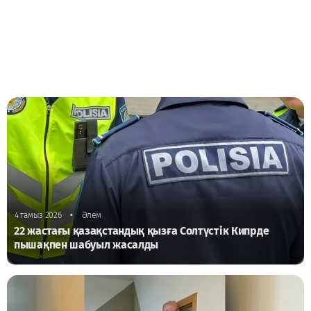
•
4 тамыз 2026
Әлем
22 жастағы қазақстандық қызға Солтүстік Кипрде
пышақпен шабуыл жасалды