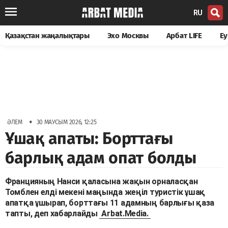
RU
Қазақстан жаңалықтары
Эхо Москвы
Арбат LIFE
Еу
•
ӘЛЕМ
30 МАУСЫМ 2026, 12:25
Ұшақ апаты: Борттағы
барлық адам опат болды
Францияның Нанси қаласына жақын орналасқан
Томблен елді мекені маңында жеңіл туристік ұшақ
апатқа ұшырап, борттағы 11 адамның барлығы қаза
тапты, деп хабарлайды
Arbat.Media.