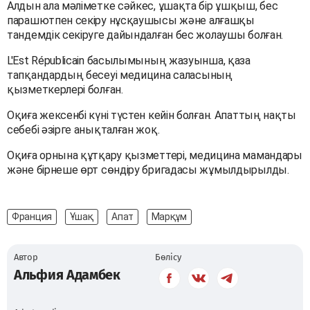
Алдын ала мәліметке сәйкес, ұшақта бір ұшқыш, бес
парашютпен секіру нұсқаушысы және алғашқы
тандемдік секіруге дайындалған бес жолаушы болған.
L'Est Républicain басылымының жазуынша, қаза
тапқандардың бесеуі медицина саласының
қызметкерлері болған.
Оқиға жексенбі күні түстен кейін болған. Апаттың нақты
себебі әзірге анықталған жоқ.
Оқиға орнына құтқару қызметтері, медицина мамандары
және бірнеше өрт сөндіру бригадасы жұмылдырылды.
Франция
Ұшақ
Апат
Марқұм
Автор
Бөлісу
Альфия Адамбек