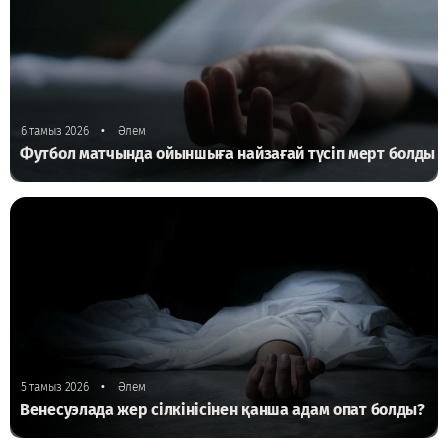
•
6 тамыз 2026
Әлем
Футбол матчында ойыншыға найзағай түсіп мерт болды
•
5 тамыз 2026
Әлем
Венесуэлада жер сілкінісінен қанша адам опат болды?