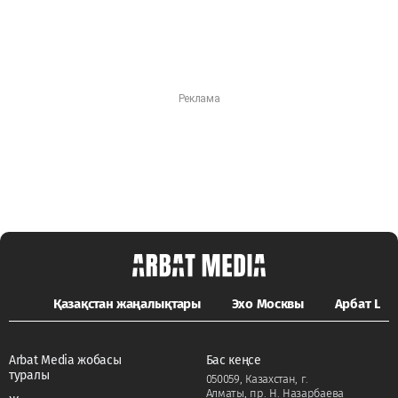
Қазақстан жаңалықтары
Эхо Москвы
Арбат LIFE
Arbat Media жобасы
Бас кеңсе
туралы
050059, Казахстан, г.
Алматы, пр. Н. Назарбаева