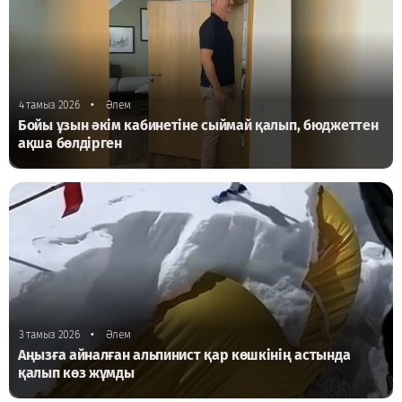
•
4 тамыз 2026
Әлем
Бойы ұзын әкім кабинетіне сыймай қалып, бюджеттен
ақша бөлдірген
•
3 тамыз 2026
Әлем
Аңызға айналған альпинист қар көшкінің астында
қалып көз жұмды