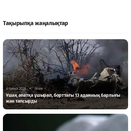
Тақырыпқа жаңалықтар
•
6 тамыз 2026
Әлем
Ұшақ апатқа ұшырап, борттағы 13 адамның барлығы
жан тапсырды