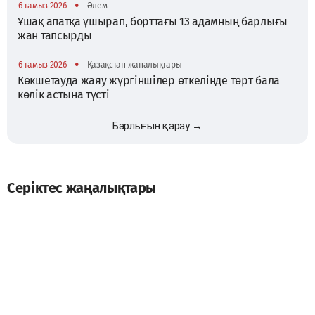
•
6 тамыз 2026
Әлем
Ұшақ апатқа ұшырап, борттағы 13 адамның барлығы
жан тапсырды
•
6 тамыз 2026
Қазақстан жаңалықтары
Көкшетауда жаяу жүргіншілер өткелінде төрт бала
көлік астына түсті
Барлығын қарау →
Серіктес жаңалықтары