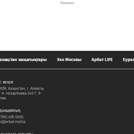
азақстан жаңалықтары
Эхо Москвы
Арбат LIFE
Еура
с кеңсе
059, Казахстан, г. Алматы,
. Н. Назарбаева 240 Г, 9-
таж.
дакциялық
(706) 400 0450
,
fo@arbat.media