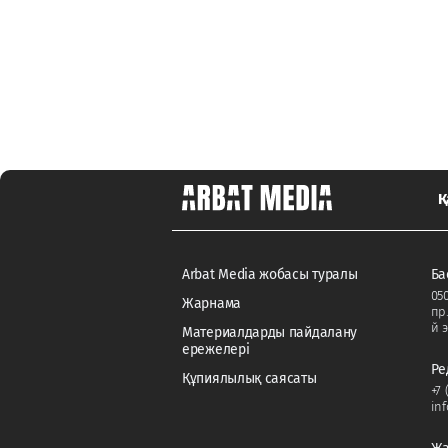
Қ
Arbat Media жобасы туралы
Ба
050
Жарнама
пр
й э
Материалдарды пайдалану
ережелері
Ре
Құпиялылық саясаты
+7 
in