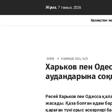
Жұма
, 7 тамыз, 2026
Қазақстан 
•
ӘЛЕМ
8 ҚАРАША 2024, 14:51
Харьков пен Оде
аудандарына соқ
Ресей Харьков пен Одесса қа
жасады. Қаза болған адам бар
қараған түні орыс әскерлері