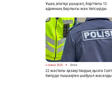
Ұшақ апатқа ұшырап, борттағы 13
адамның барлығы жан тапсырды
•
4 тамыз 2026
Әлем
22 жастағы қазақстандық қызға Солт
Кипрде пышақпен шабуыл жасалды