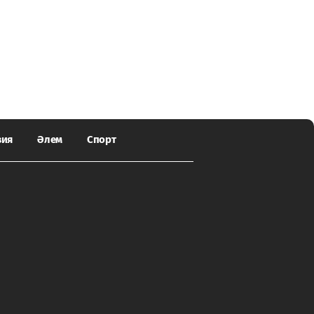
зия
Әлем
Спорт