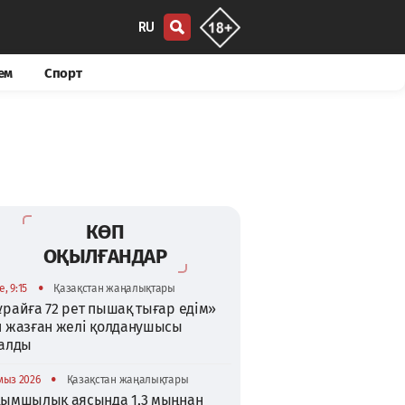
RU
ем
Спорт
КӨП
ОҚЫЛҒАНДАР
•
, 9:15
Қазақстан жаңалықтары
райға 72 рет пышақ тығар едім»
п жазған желі қолданушысы
талды
•
мыз 2026
Қазақстан жаңалықтары
қымшылық аясында 1,3 мыңнан