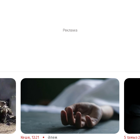
•
Кеше, 12:21
Әлем
5 тамыз 