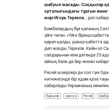
шабуыл жасады. Соққылар қа
орталығындағы тұрғын және та
мэрі Игорь Терехов
, - деп хаб
Бомбалардың бірі қаланың Сал
үйге тиген. «Үйге бірінші қабат
қирап қалды, үшінші қабатта а
деп жазды Терехов. Кейін ол Са
салдарынан кем дегенде 25 ад
айлық бала да бар екенін хабар
Ресей әскерлері де сол түні Од
нәтижесінде бір адам қаза тау
хабарлады Украинаның мемлеке
Харьков
одесса
Ресей
Шабу