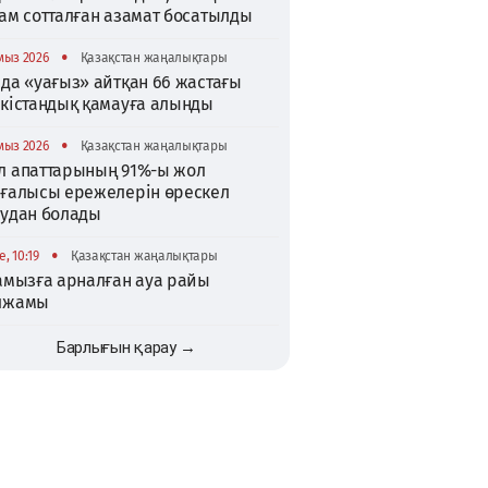
ам сотталған азамат босатылды
•
мыз 2026
Қазақстан жаңалықтары
да «уағыз» айтқан 66 жастағы
ркістандық қамауға алынды
•
мыз 2026
Қазақстан жаңалықтары
л апаттарының 91%-ы жол
зғалысы ережелерін өрескел
зудан болады
•
, 10:19
Қазақстан жаңалықтары
тамызға арналған ауа райы
лжамы
Барлығын қарау →