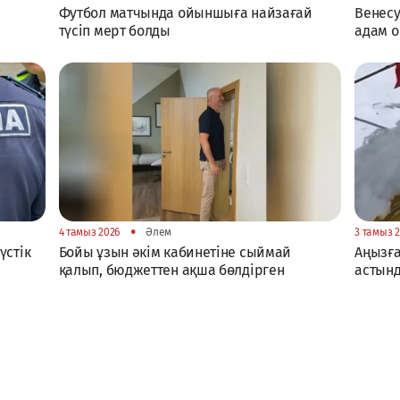
Футбол матчында ойыншыға найзағай
Венесу
түсіп мерт болды
адам о
•
4 тамыз 2026
Әлем
3 тамыз 
үстік
Бойы ұзын әкім кабинетіне сыймай
Аңызға
қалып, бюджеттен ақша бөлдірген
астынд