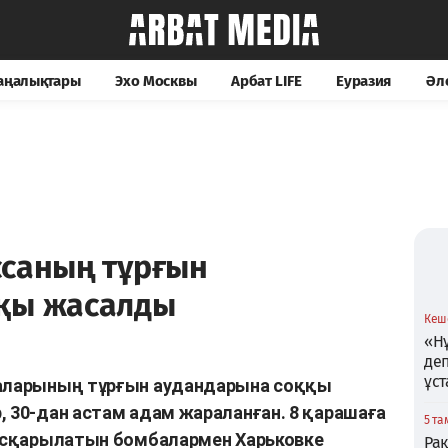
жаңалықтары
Эхо Москвы
Арбат LIFE
Еуразия
Әл
ссаның тұрғын
қы жасалды
Кеше
«Нұ
де
ұс
лаларының тұрғын аудандарына соққы
, 30-дан астам адам жараланған. 8 қарашаға
5 та
 басқарылатын бомбалармен Харьковке
Ра