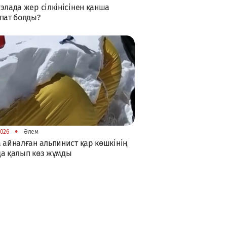
элада жер сілкінісінен қанша
пат болды?
•
2026
Әлем
 айналған альпинист қар көшкінің
а қалып көз жұмды