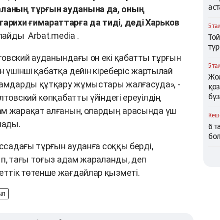
аст
ланың тұрғын ауданына да, оның
рихи ғимараттарға да тиді, деді Харьков
5 та
арлайды
Arbat.media
.
Той
тү
товский ауданындағы он екі қабатты тұрғын
5 та
тан үшінші қабатқа дейін кіреберіс жартылай
Жо
дамдарды құтқару жұмыстары жалғасуда», -
қо
бұ
лтовский көпқабатты үйіндегі ереуілдің
ам жарақат алғанын, олардың арасында үш
Кеше
лады.
6 
бо
ессадағы тұрғын ауданға соққы берді,
ып, тағы тоғыз адам жараланды, деп
ттік төтенше жағдайлар қызметі.
ыл