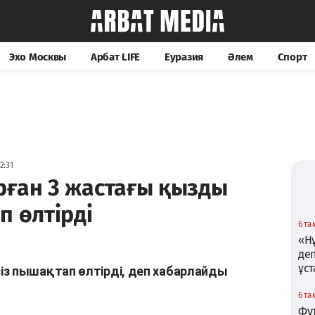
Эхо Москвы
Арбат LIFE
Еуразия
Әлем
Спорт
2:31
рған 3 жастағы қызды
п өлтірді
6 та
«Нұ
де
ұс
із пышақтап өлтірді, деп хабарлайды
6 та
Фу