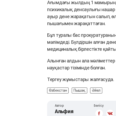
Ағымдағы жылдың 1 мамырынд
психикалық денсаулығы нашар ә
ауыр дене жарақатын салып, өлт
пышағымен жарақаттаған.
Бұл туралы бас прокуратураны
мәлімдеді. Бүлдіршін алған д
медициналық бірлестікте қайтыс
Алынған алдын ала мәліметтер
науқастар тізімінде болған.
Тергеу жұмыстары жалғасуда.
Өзбекстан
Пышақ
Әйел
Автор
Бөлісу
Альфия