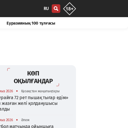
RU
Еуразияның 100 тұлғасы
КӨП
ОҚЫЛҒАНДАР
•
мыз 2026
Қазақстан жаңалықтары
райға 72 рет пышақ тығар едім»
п жазған желі қолданушысы
талды
•
мыз 2026
Әлем
тбол матчында ойыншыға