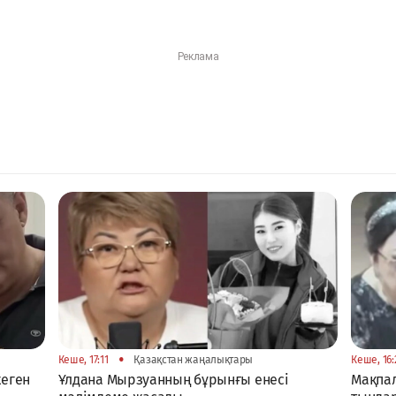
•
Кеше, 17:11
Қазақстан жаңалықтары
Кеше, 16:
жеген
Ұлдана Мырзуанның бұрынғы енесі
Мақпал