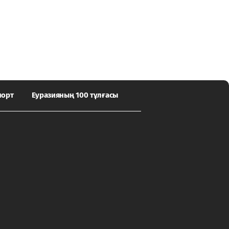
порт
Еуразияның 100 тұлғасы