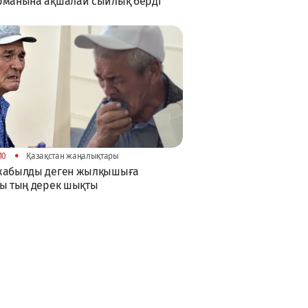
рманына ақшалай сыйлық берді
•
10
Қазақстан жаңалықтары
жабылды деген жылқышыға
ы тың дерек шықты