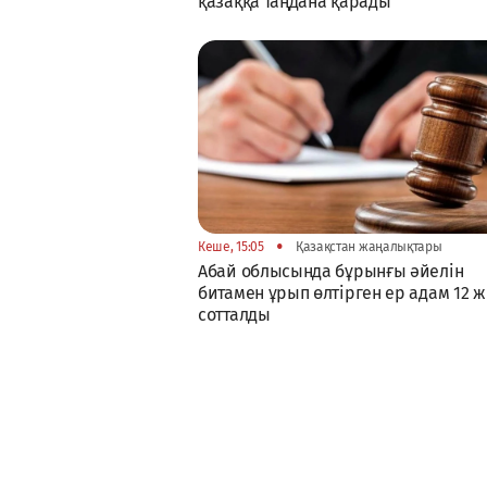
қазаққа таңдана қарады
•
Кеше, 15:05
Қазақстан жаңалықтары
Абай облысында бұрынғы әйелін
битамен ұрып өлтірген ер адам 12 
сотталды