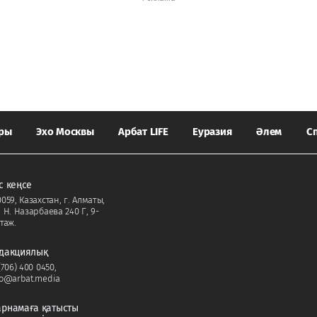
ары
Эхо Москвы
Арбат LIFE
Еуразия
Әлем
С
с кеңсе
059, Казахстан, г. Алматы,
. Н. Назарбаева 240 Г, 9-
таж.
дакциялық
(706) 400 0450
,
fo@arbat.media
рнамаға қатысты