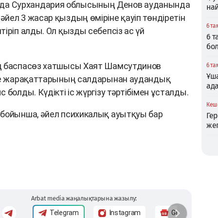
а Сурхандария облысының Денов ауданында
най
йел 3 жасар қыздың өміріне қауіп төндіретін
6 та
іріп алды. Ол қызды себепсіз ас үй
6 
бо
ң баспасөз хатшысы Хаят Шамсутдинов
6 та
Ұша
ене жарақаттарының салдарынан аудандық
ад
 болды. Күдікті іс жүргізу тәртібімен ұсталды.
Кеше
 бойынша, әйел психикалық ауытқуы бар
Ге
же
Arbat media жаңалықтарына жазылу:
Telegram
Instagram
Google News