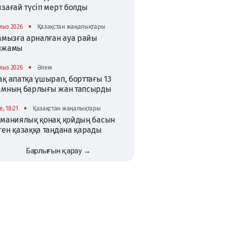
зағай түсіп мерт болды
•
мыз 2026
Қазақстан жаңалықтары
тамызға арналған ауа райы
лжамы
•
мыз 2026
Әлем
қ апатқа ұшырап, борттағы 13
амның барлығы жан тапсырды
•
, 18:21
Қазақстан жаңалықтары
рманиялық қонақ қойдың басын
ген қазаққа таңдана қарады
Барлығын қарау →
TikTok