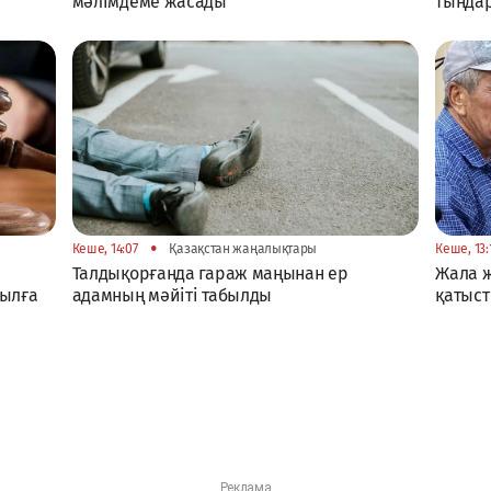
мәлімдеме жасады
тыңда
•
Кеше, 14:07
Қазақстан жаңалықтары
Кеше, 13:
Талдықорғанда гараж маңынан ер
Жала 
жылға
адамның мәйіті табылды
қатыст