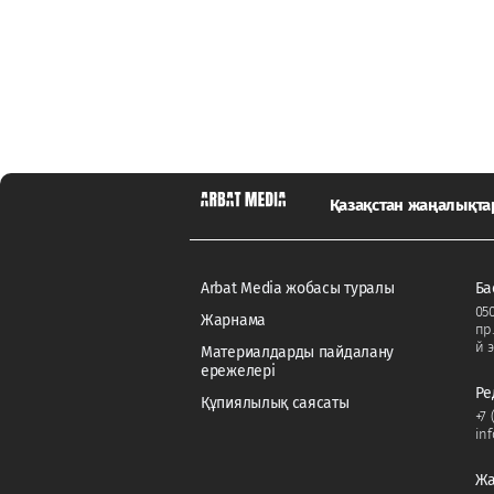
Қазақстан жаңалықт
Arbat Media жобасы туралы
Ба
050
Жарнама
пр
й э
Материалдарды пайдалану
ережелері
Ре
Құпиялылық саясаты
+7 
in
Жа