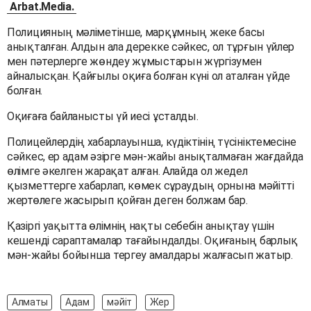
Arbat.Media.
Полицияның мәліметінше, марқұмның жеке басы
анықталған. Алдын ала дерекке сәйкес, ол тұрғын үйлер
мен пәтерлерге жөндеу жұмыстарын жүргізумен
айналысқан. Қайғылы оқиға болған күні ол аталған үйде
болған.
Оқиғаға байланысты үй иесі ұсталды.
Полицейлердің хабарлауынша, күдіктінің түсініктемесіне
сәйкес, ер адам әзірге мән-жайы анықталмаған жағдайда
өлімге әкелген жарақат алған. Алайда ол жедел
қызметтерге хабарлап, көмек сұраудың орнына мәйітті
жертөлеге жасырып қойған деген болжам бар.
Қазіргі уақытта өлімнің нақты себебін анықтау үшін
кешенді сараптамалар тағайындалды. Оқиғаның барлық
мән-жайы бойынша тергеу амалдары жалғасып жатыр.
Алматы
Адам
мәйіт
Жер