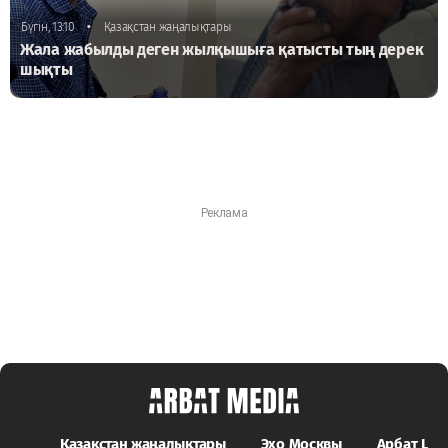
•
Бүгін, 13:10
Қазақстан жаңалықтары
Жала жабылды деген жылқышыға қатысты тың дерек
шықты
Қазақстан жаңалықтары
Эхо Москвы
Арбат LIFE