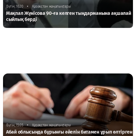
•
Бүгін, 16:20
Қазақстан жаңалықтары
Мақпал Жүнісова 90-ға келген тыңдарманына ақшалай
сыйлық берді
•
Бүгін, 15:05
Қазақстан жаңалықтары
Абай облысында бұрынғы әйелін битамен ұрып өлтірген