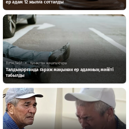
ер адам 12 жылға сотталды
•
Бүгін, 14:07
Қазақстан жаңалықтары
Талдықорғанда гараж маңынан ер адамның мәйіті
табылды