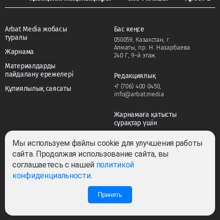
Arbat Media жобасы
Бас кеңсе
туралы
050059, Казахстан, г.
Алматы, пр. Н. Назарбаева
Жарнама
240 Г, 9-й этаж.
Материалдарды
пайдалану ережелері
Редакциялық
+7 (706) 400 0450
,
Құпиялылық саясаты
info@arbat.media
Жарнамаға қатысты
сұрақтар үшін
+7 (706) 400 0450
,
adv@arbat.media
Мы используем файлы cookie для улучшения работы
сайта. Продолжая использование сайта, вы
соглашаетесь с нашей
политикой
Тема:
конфиденциальности
.
Принять
Барлық құқықтар сақталған ©2022-2026. Собственник — ТОО «ARBAT MEDIA
HOLDING». Cвидетельство СМИ №KZ23VPY00045884 от 11.02.2022