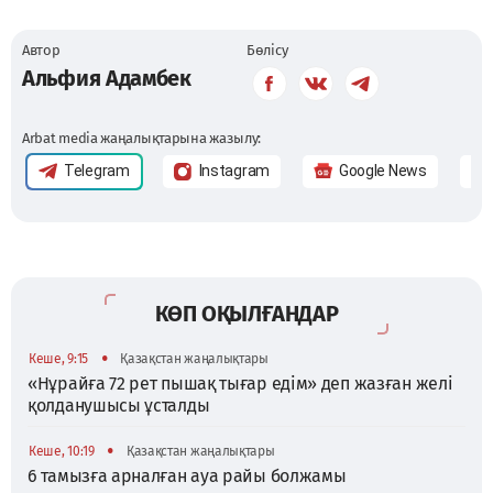
Автор
Бөлісу
Альфия Адамбек
Arbat media жаңалықтарына жазылу:
Telegram
Instagram
Google News
КӨП ОҚЫЛҒАНДАР
•
Кеше, 9:15
Қазақстан жаңалықтары
«Нұрайға 72 рет пышақ тығар едім» деп жазған желі
қолданушысы ұсталды
•
Кеше, 10:19
Қазақстан жаңалықтары
6 тамызға арналған ауа райы болжамы