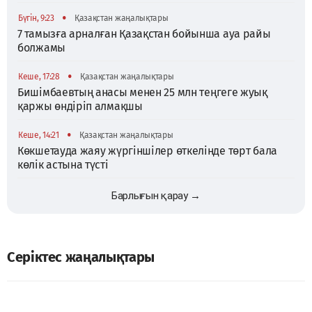
•
Бүгін, 9:23
Қазақстан жаңалықтары
7 тамызға арналған Қазақстан бойынша ауа райы
болжамы
•
Кеше, 17:28
Қазақстан жаңалықтары
Бишімбаевтың анасы менен 25 млн теңгеге жуық
қаржы өндіріп алмақшы
•
Кеше, 14:21
Қазақстан жаңалықтары
Көкшетауда жаяу жүргіншілер өткелінде төрт бала
көлік астына түсті
Барлығын қарау →
Серіктес жаңалықтары