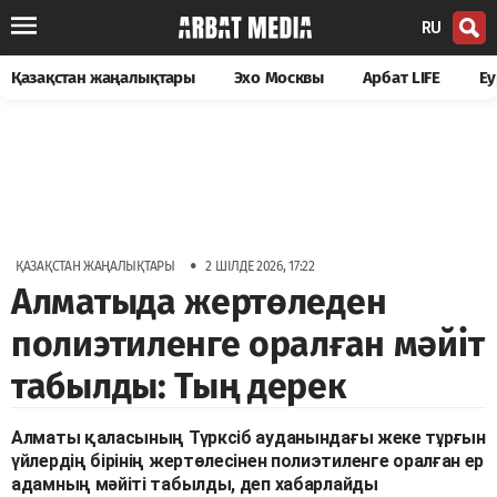
RU
Қазақстан жаңалықтары
Эхо Москвы
Арбат LIFE
Еу
•
ҚАЗАҚСТАН ЖАҢАЛЫҚТАРЫ
2 ШІЛДЕ 2026, 17:22
Алматыда жертөледен
полиэтиленге оралған мәйіт
табылды: Тың дерек
Алматы қаласының Түрксіб ауданындағы жеке тұрғын
үйлердің бірінің жертөлесінен полиэтиленге оралған ер
адамның мәйіті табылды, деп хабарлайды