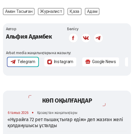
Аман Тасыған
Журналист
Қаза
Адам
Автор
Бөлісу
Альфия Адамбек
Arbat media жаңалықтарына жазылу:
Telegram
Instagram
Google News
КӨП ОҚЫЛҒАНДАР
•
6 тамыз 2026
Қазақстан жаңалықтары
«Нұрайға 72 рет пышақ тығар едім» деп жазған желі
қолданушысы ұсталды