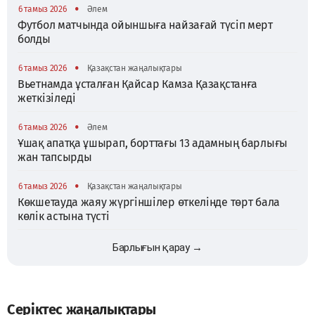
•
6 тамыз 2026
Әлем
Футбол матчында ойыншыға найзағай түсіп мерт
болды
•
6 тамыз 2026
Қазақстан жаңалықтары
Вьетнамда ұсталған Қайсар Камза Қазақстанға
жеткізіледі
•
6 тамыз 2026
Әлем
Ұшақ апатқа ұшырап, борттағы 13 адамның барлығы
жан тапсырды
•
6 тамыз 2026
Қазақстан жаңалықтары
Көкшетауда жаяу жүргіншілер өткелінде төрт бала
көлік астына түсті
Барлығын қарау →
Серіктес жаңалықтары