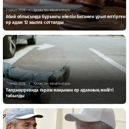
•
7 тамыз 2026
Қазақстан жаңалықтары
Абай облысында бұрынғы әйелін битамен ұрып өлтірген
ер адам 12 жылға сотталды
•
7 тамыз 2026
Қазақстан жаңалықтары
Талдықорғанда гараж маңынан ер адамның мәйіті
табылды