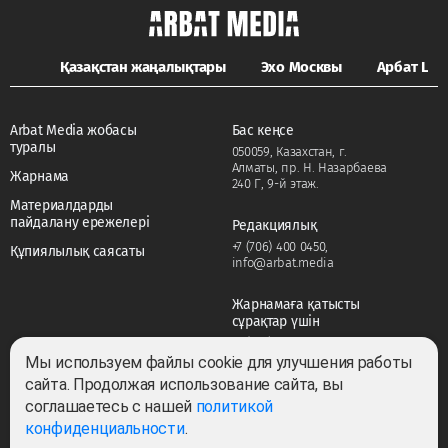
Қазақстан жаңалықтары
Эхо Москвы
Арбат LIFE
Arbat Media жобасы
Бас кеңсе
туралы
050059, Казахстан, г.
Алматы, пр. Н. Назарбаева
Жарнама
240 Г, 9-й этаж.
Материалдарды
пайдалану ережелері
Редакциялық
+7 (706) 400 0450
,
Құпиялылық саясаты
info@arbat.media
Жарнамаға қатысты
сұрақтар үшін
+7 (706) 400 0450
,
adv@arbat.media
Мы используем файлы cookie для улучшения работы
сайта. Продолжая использование сайта, вы
соглашаетесь с нашей
политикой
Тема:
конфиденциальности
.