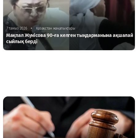
•
7 тамыз 2026
Қазақстан жаңалықтары
Мақпал Жүнісова 90-ға келген тыңдарманына ақшалай
сыйлық берді