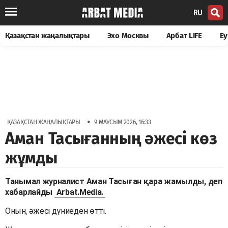
RU
Қазақстан жаңалықтары
Эхо Москвы
Арбат LIFE
Еу
•
ҚАЗАҚСТАН ЖАҢАЛЫҚТАРЫ
9 МАУСЫМ 2026, 16:33
Аман Тасығанның әжесі көз
жұмды
Танымал журналист Аман Тасыған қара жамылды, деп
хабарлайды
Arbat.Media.
Оның әжесі дүниеден өтті.