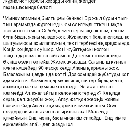
Журналист қаралы хабарды өзінің желідегі
парақшасында бөлісті.
"Мынау апамның былтырғы бейнесі. Бір жыл бұрын тып-
тың арамызда жүрген еді. Осы сөйлемді өткен шақта
жазып отырмын. Себебі, кемеңгерім, ақылшым, тектім
бүгін біздің жанымызда жоқ. Журналист болып ел алдына
шығуым осы асыл апамның текті тәрбиесінің арқасында.
Көңіл көңілден су ішер. Мені жұбатқысы келген
жақындарыма алғыс айтамын. Дегенмен ішім ашиды.
Өкініш өзекті өртейді. Жүрек ауырады. Сағыныш күннен
күнге күшейеді. 90 жасқа келді. Апаның арманы жоқ.
Балаларының алдында кетті. Дәл осындай жұбатуды көп
адам айтты. Апамның арманы жоқ шығар, бірақ менің
апама қатысты арманым көп еді… Эх, ажал айтып
келмейді. Ал, ажал айтып келсе не істер едік? Көңілде
сұрақ көп, жауабы жоқ… Апау, жатқан жеріңіз жайлы
болсын. Сізді Алла өз қамқорлығына алсыншы. Осы
сөздерді жылап жазып отырмын, ана! Мен сізді
қимаймын. Енді менің басымнан кім сипайды. Енді кімге
еркелеймін, апа", - деп жазды ол.