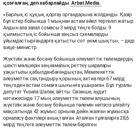
қозғалған, деп хабарлайды
Arbat.Media.
«Барлық іс құқық қорғау органдарына жолданды. Қазір
бұл істер бойынша 1 мыңнан астам әйел тергеліп жатыр.
Алдын ала залал сомасы 3 млрд теңге болды. 9
қылмыстық іс бойынша заңсыз схемаларды
ұйымдастырғандарға қатысты сот үкімі шықты», – деді
вице-министр.
Жүктілік және босану бойынша әлеуметтік төлемдердің
шекті мөлшерін заңнамалық реттеу шаралары
уақытылы қабылданбағандықтан, Мемлекеттік
әлеуметтік сақтандыру қорының активтері 67 млрд
теңгеден астам сомаға шығынға ұшыраған. Бұл туралы
депутат Үнзила Шапақ айтты. Сөзінше, аудит
нәтижесінде 17 мың әлеуметтік төлем алушының
жүктілік және босану бойынша төлемін негізсіз ұлғайту
мақсатында 42 жұмыс орнына дейін жалған жұмысқа
орналасу фактілері анықталған. Аталған тұлғаларға 28,6
млрд теңгеге әлеуметтік төлем берілген.