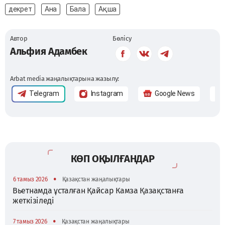
декрет
Ана
Бала
Ақша
Автор
Бөлісу
Альфия Адамбек
Arbat media жаңалықтарына жазылу:
Telegram
Instagram
Google News
КӨП ОҚЫЛҒАНДАР
•
6 тамыз 2026
Қазақстан жаңалықтары
Вьетнамда ұсталған Қайсар Камза Қазақстанға
жеткізіледі
•
7 тамыз 2026
Қазақстан жаңалықтары