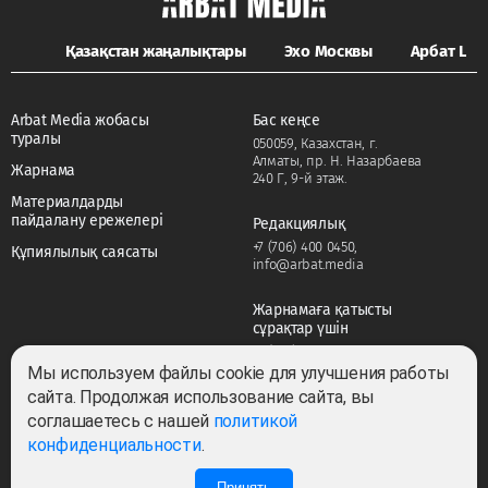
Қазақстан жаңалықтары
Эхо Москвы
Арбат LIFE
Arbat Media жобасы
Бас кеңсе
туралы
050059, Казахстан, г.
Алматы, пр. Н. Назарбаева
Жарнама
240 Г, 9-й этаж.
Материалдарды
пайдалану ережелері
Редакциялық
+7 (706) 400 0450
,
Құпиялылық саясаты
info@arbat.media
Жарнамаға қатысты
сұрақтар үшін
+7 (706) 400 0450
,
adv@arbat.media
Мы используем файлы cookie для улучшения работы
сайта. Продолжая использование сайта, вы
соглашаетесь с нашей
политикой
Тема:
конфиденциальности
.
Принять