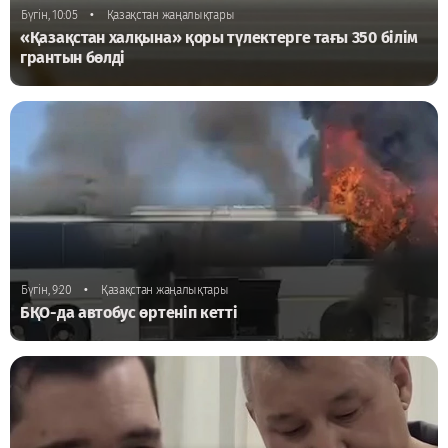
•
Бүгін, 10:05
Қазақстан жаңалықтары
«Қазақстан халқына» қоры түлектерге тағы 350 білім
грантын бөлді
•
Бүгін, 9:20
Қазақстан жаңалықтары
БҚО-да автобус өртеніп кетті