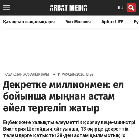
RU
Қазақстан жаңалықтары
Эхо Москвы
Арбат LIFE
Еу
•
ҚАЗАҚСТАН ЖАҢАЛЫҚТАРЫ
11 МАУСЫМ 2026, 13:34
Декретке миллионмен: ел
бойынша мыңнан астам
әйел тергеліп жатыр
Еңбек және халықты әлеуметтік қорғау вице-министрі
Виктория Шегайдың айтуынша, 13 өңірде декреттік
төлемдерге қатысты 38-ден астам қылмыстық іс