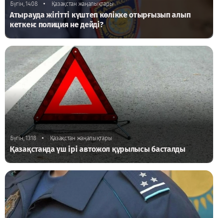
•
Бүгін, 14:08
Қазақстан жаңалықтары
Атырауда жігітті күштеп көлікке отырғызып алып
кеткен: полиция не дейді?
•
Бүгін, 13:18
Қазақстан жаңалықтары
Қазақстанда үш ірі автожол құрылысы басталды