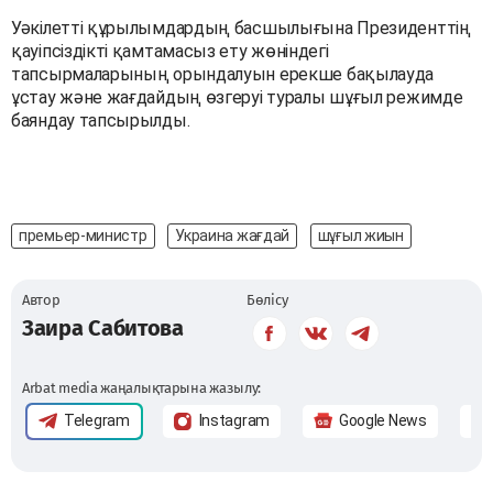
Уәкілетті құрылымдардың басшылығына Президенттің
қауіпсіздікті қамтамасыз ету жөніндегі
тапсырмаларының орындалуын ерекше бақылауда
ұстау және жағдайдың өзгеруі туралы шұғыл режимде
баяндау тапсырылды.
премьер-министр
Украина жағдай
шұғыл жиын
Автор
Бөлісу
Заира Сабитова
Arbat media жаңалықтарына жазылу:
Telegram
Instagram
Google News