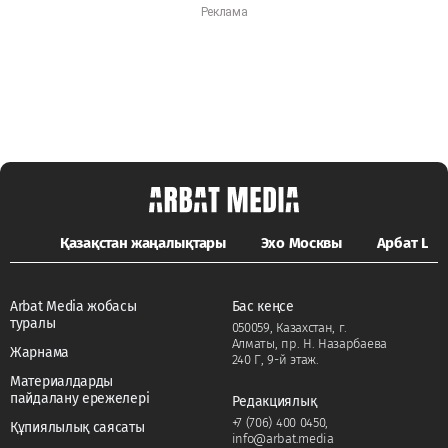
Қазақстан жаңалықтары
Эхо Москвы
Арбат LIFE
Arbat Media жобасы
Бас кеңсе
туралы
050059, Казахстан, г.
Алматы, пр. Н. Назарбаева
Жарнама
240 Г, 9-й этаж.
Материалдарды
пайдалану ережелері
Редакциялық
+7 (706) 400 0450
,
Құпиялылық саясаты
info@arbat.media