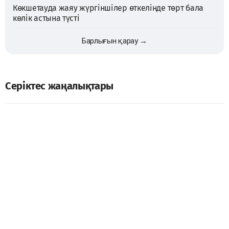
Көкшетауда жаяу жүргіншілер өткелінде төрт бала
көлік астына түсті
Барлығын қарау →
Серіктес жаңалықтары