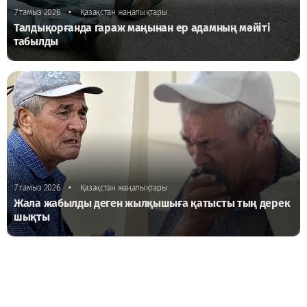
•
7 тамыз 2026
Қазақстан жаңалықтары
Талдықорғанда гараж маңынан ер адамның мәйіті
табылды
•
7 тамыз 2026
Қазақстан жаңалықтары
Жала жабылды деген жылқышыға қатысты тың дерек
шықты