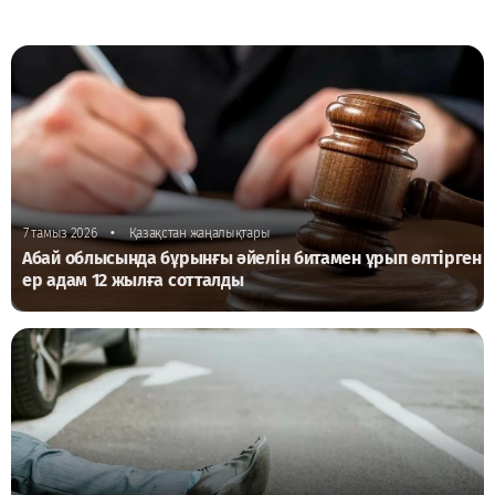
•
7 тамыз 2026
Қазақстан жаңалықтары
Абай облысында бұрынғы әйелін битамен ұрып өлтірген
ер адам 12 жылға сотталды