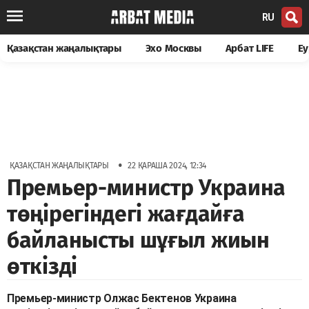
RU
Қазақстан жаңалықтары
Эхо Москвы
Арбат LIFE
Еу
•
ҚАЗАҚСТАН ЖАҢАЛЫҚТАРЫ
22 ҚАРАША 2024, 12:34
Премьер-министр Украина
төңірегіндегі жағдайға
байланысты шұғыл жиын
өткізді
Премьер-министр Олжас Бектенов Украина