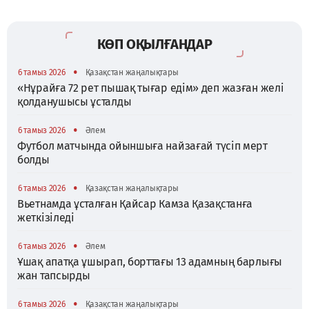
КӨП ОҚЫЛҒАНДАР
•
6 тамыз 2026
Қазақстан жаңалықтары
«Нұрайға 72 рет пышақ тығар едім» деп жазған желі
қолданушысы ұсталды
•
6 тамыз 2026
Әлем
Футбол матчында ойыншыға найзағай түсіп мерт
болды
•
6 тамыз 2026
Қазақстан жаңалықтары
Вьетнамда ұсталған Қайсар Камза Қазақстанға
жеткізіледі
•
6 тамыз 2026
Әлем
Ұшақ апатқа ұшырап, борттағы 13 адамның барлығы
жан тапсырды
•
6 тамыз 2026
Қазақстан жаңалықтары