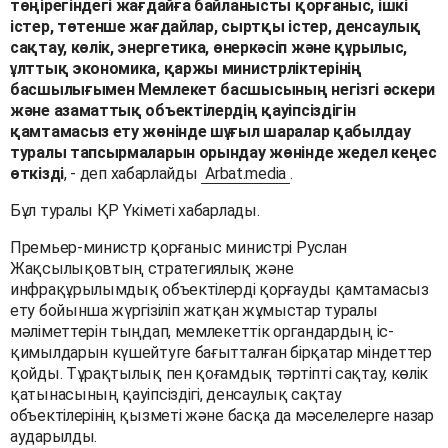
төңірегіндегі жағдайға байланысты қорғаныс, ішкі
істер, төтенше жағдайлар, сыртқы істер, денсаулық
сақтау, көлік, энергетика, өнеркәсіп және құрылыс,
ұлттық экономика, қаржы министрліктерінің
басшылығымен Мемлекет басшысының негізгі әскери
және азаматтық объектілердің қауіпсіздігін
қамтамасыз ету жөнінде шұғыл шаралар қабылдау
туралы тапсырмаларын орындау жөнінде жедел кеңес
өткізді
, - деп хабарлайды
Arbat.media
.
Бұл туралы ҚР Үкіметі хабарлады.
Премьер-министр қорғаныс министрі Руслан
Жақсылықовтың стратегиялық және
инфрақұрылымдық объектілерді қорғауды қамтамасыз
ету бойынша жүргізіліп жатқан жұмыстар туралы
мәліметтерін тыңдап, мемлекеттік органдардың іс-
қимылдарын күшейтуге бағытталған бірқатар міндеттер
қойды. Тұрақтылық пен қоғамдық тәртіпті сақтау, көлік
қатынасының қауіпсіздігі, денсаулық сақтау
объектілерінің қызметі және басқа да мәселелерге назар
аударылды.