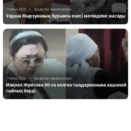
•
7 тамыз 2026
Қазақстан жаңалықтары
Ұлдана Мырзуанның бұрынғы енесі мәлімдеме жасады
•
7 тамыз 2026
Қазақстан жаңалықтары
Мақпал Жүнісова 90-ға келген тыңдарманына ақшалай
сыйлық берді