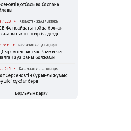
рсеновтің отбасына баспана
йлады
•
, 13:28
Қазақстан жаңалықтары
ДБ Жетісайдағы тойда болған
ғаға қатысты пікір білдірді
•
, 9:03
Қазақстан жаңалықтары
быр, аптап ыстық: 5 тамызға
налған ауа райы болжамы
•
, 10:15
Қазақстан жаңалықтары
хат Сәрсеновтің бұрынғы жұмыс
ушісі сұхбат берді
Барлығын қарау →