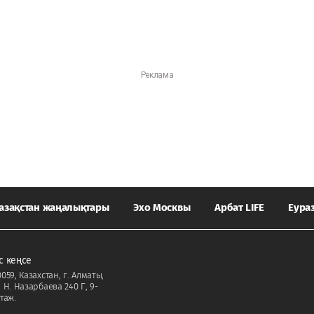
азақстан жаңалықтары
Эхо Москвы
Арбат LIFE
Еура
с кеңсе
059, Казахстан, г. Алматы,
. Н. Назарбаева 240 Г, 9-
таж.