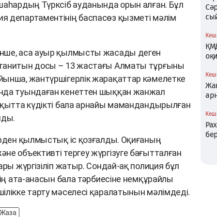
шаһардың Түрксіб ауданында орын алған. Бұл
Сә
сы
я департаментінің баспасөз қызметі мәлім
Кеше
ҚМ
нше, аса ауыр қылмысты жасады деген
оқи
 танитын досы – 13 жастағы Алматы тұрғыны
Кеше
йынша, жантүршігерлік жарақаттар кәмелетке
Жаң
нда туындаған кенеттен шыққан жанжал
ар
ақытта күдікті бала арнайы мамандандырылған
Кеше
лды.
Ра
бер
ірден қылмыстық іс қозғалды. Оқиғаның
не объективті тергеу жүргізуге бағытталған
ары жүргізіліп жатыр. Сондай-ақ полиция бұл
нің ата-анасын бала тәрбиесіне немқұрайлы
ілікке тарту мәселесі қаралатынын мәлімдеді.
Жаза