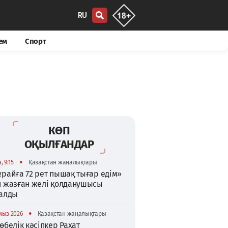
RU
ем
Спорт
КӨП
ОҚЫЛҒАНДАР
•
, 9:15
Қазақстан жаңалықтары
райға 72 рет пышақ тығар едім»
п жазған желі қолданушысы
талды
•
мыз 2026
Қазақстан жаңалықтары
өбелік кәсіпкер Рахат