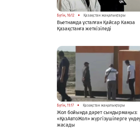
•
Бүгін, 16:12
Қазақстан жаңалықтары
Вьетнамда ұсталған Қайсар Камза
Қазақстанға жеткізіледі
•
Бүгін, 11:17
Қазақстан жаңалықтары
Жол бойында дәрет сындырмаңыз:
«ҚазАвтоЖол» жүргізушілерге үнде
жасады