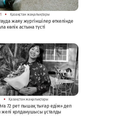
•
21
Қазақстан жаңалықтары
ауда жаяу жүргіншілер өткелінде
ала көлік астына түсті
•
5
Қазақстан жаңалықтары
ға 72 рет пышақ тығар едім» деп
 желі қолданушысы ұсталды