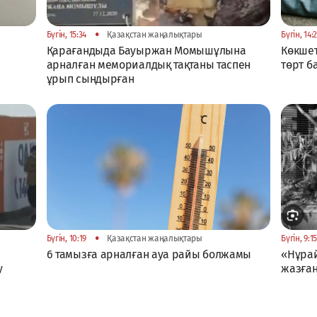
•
Бүгін, 15:34
Қазақстан жаңалықтары
Бүгін, 14:
Қарағандыда Бауыржан Момышұлына
Көкшет
арналған мемориалдық тақтаны таспен
төрт б
ұрып сындырған
•
Бүгін, 10:19
Қазақстан жаңалықтары
Бүгін, 9:1
6 тамызға арналған ауа райы болжамы
«Нұрай
у
жазған