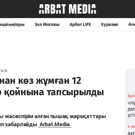
жаңалықтары
Эхо Москвы
Арбат LIFE
Еуразия
Әл
14:16
ан көз жұмған 12
р қойнына тапсырылды
Бүгін
«Нұ
де
ұс
ы жасөспірім алған пышақ жарақаттары
еп хабарлайды
Arbat.Media.
4 та
Ақт