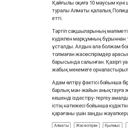
Қайғылы оқиға 10 маусым күні 
туралы Алматы қалалық Полици
етті.
Тәртіп сақшыларының мәліметі
күдікпен марқұмның бұрыннан
ұсталды. Алдын ала болжам бо
толмаған жасөспірімдер арасы
барысында салынған. Қазіргі у
жабық мекемеге орналастыры
Адам өлтіру фактісі бойынша б
барлық мән-жайын анықтауға жә
кешенді іздестіру-тергеу амалд
істің нәтижесі бойынша күдікті
қарағаны үшін заңды жауапкерш
Алматы
Жасөспірім
Қылмыс