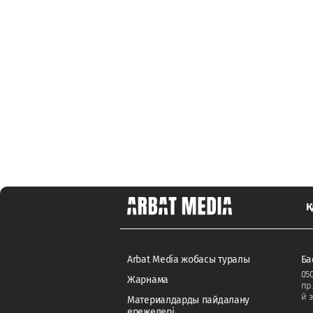
Қ
Arbat Media жобасы туралы
Ба
050
Жарнама
пр
й э
Материалдарды пайдалану
ережелері