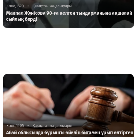
•
Кеше, 16:20
Қазақстан жаңалықтары
Мақпал Жүнісова 90-ға келген тыңдарманына ақшалай
сыйлық берді
•
Кеше, 15:05
Қазақстан жаңалықтары
Абай облысында бұрынғы әйелін битамен ұрып өлтірген