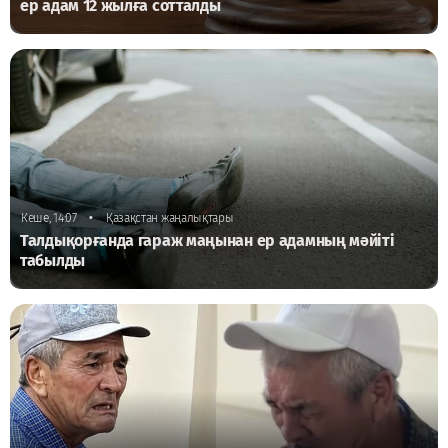
ер адам 12 жылға сотталды
•
Кеше, 14:07
Қазақстан жаңалықтары
Талдықорғанда гараж маңынан ер адамның мәйіті
табылды