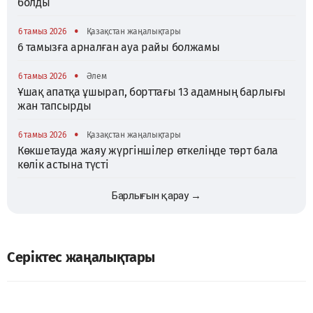
болды
•
6 тамыз 2026
Қазақстан жаңалықтары
6 тамызға арналған ауа райы болжамы
•
6 тамыз 2026
Әлем
Ұшақ апатқа ұшырап, борттағы 13 адамның барлығы
жан тапсырды
•
6 тамыз 2026
Қазақстан жаңалықтары
Көкшетауда жаяу жүргіншілер өткелінде төрт бала
көлік астына түсті
Барлығын қарау →
Серіктес жаңалықтары