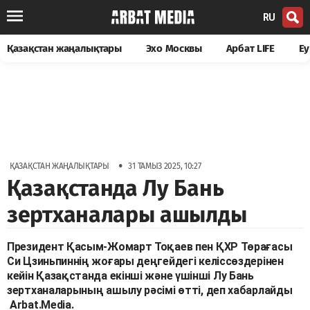
RU
Қазақстан жаңалықтары
Эхо Москвы
Арбат LIFE
Еу
•
ҚАЗАҚСТАН ЖАҢАЛЫҚТАРЫ
31 ТАМЫЗ 2025, 10:27
Қазақстанда Лу Бань
зертханалары ашылды
Президент Қасым-Жомарт Тоқаев пен ҚХР Төрағасы
Си Цзиньпиннің жоғары деңгейдегі келіссөздерінен
кейін Қазақстанда екінші және үшінші Лу Бань
зертханаларының ашылу рәсімі өтті, деп хабарлайды
Arbat.Media.