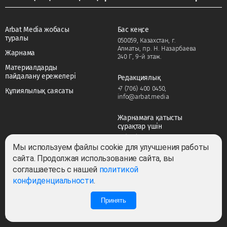
Arbat Media жобасы
Бас кеңсе
туралы
050059, Казахстан, г.
Алматы, пр. Н. Назарбаева
Жарнама
240 Г, 9-й этаж.
Материалдарды
пайдалану ережелері
Редакциялық
+7 (706) 400 0450
,
Құпиялылық саясаты
info@arbat.media
Жарнамаға қатысты
сұрақтар үшін
+7 (706) 400 0450
,
adv@arbat.media
Мы используем файлы cookie для улучшения работы
сайта. Продолжая использование сайта, вы
соглашаетесь с нашей
политикой
Тема:
конфиденциальности
.
Принять
Барлық құқықтар сақталған ©2022-2026. Собственник — ТОО «ARBAT MEDIA
HOLDING». Cвидетельство СМИ №KZ23VPY00045884 от 11.02.2022