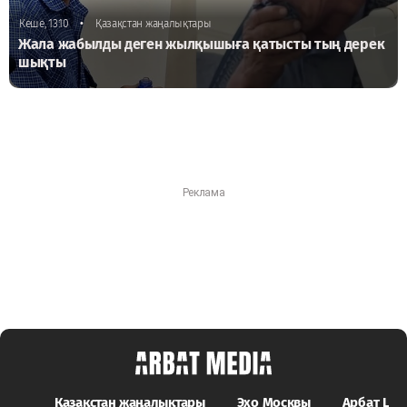
•
Кеше, 13:10
Қазақстан жаңалықтары
Жала жабылды деген жылқышыға қатысты тың дерек
шықты
Қазақстан жаңалықтары
Эхо Москвы
Арбат LIFE