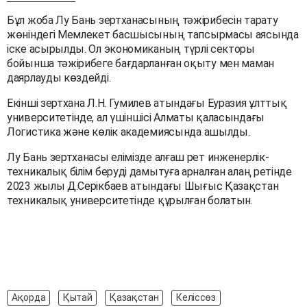
Бұл жоба Лу Бань зертханасының тәжірибесін тарату
жөніндегі Мемлекет басшысының тапсырмасы аясында
іске асырылды. Ол экономиканың түрлі секторы
бойынша тәжірибеге бағдарланған оқыту мен маман
даярлауды көздейді.
Екінші зертхана Л.Н. Гумилев атындағы Еуразия ұлттық
университетінде, ал үшіншісі Алматы қаласындағы
Логистика және көлік академиясында ашылды.
Лу Бань зертханасы елімізде алғаш рет инженерлік-
техникалық білім беруді дамытуға арналған алаң ретінде
2023 жылы Д.Серікбаев атындағы Шығыс Қазақстан
техникалық университетінде құрылған болатын.
Ақорда
Қытай
Қазақстан
Келіссөз