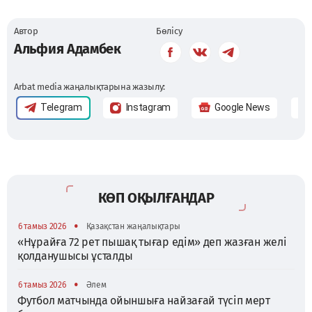
Автор
Бөлісу
Альфия Адамбек
Arbat media жаңалықтарына жазылу:
Telegram
Instagram
Google News
КӨП ОҚЫЛҒАНДАР
•
6 тамыз 2026
Қазақстан жаңалықтары
«Нұрайға 72 рет пышақ тығар едім» деп жазған желі
қолданушысы ұсталды
•
6 тамыз 2026
Әлем
Футбол матчында ойыншыға найзағай түсіп мерт