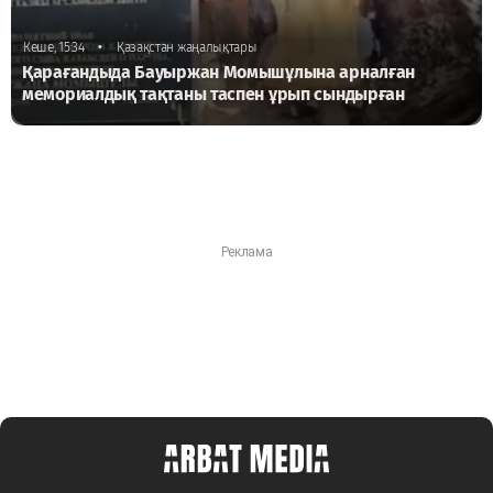
•
Кеше, 15:34
Қазақстан жаңалықтары
Қарағандыда Бауыржан Момышұлына арналған
мемориалдық тақтаны таспен ұрып сындырған