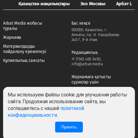
Қазақстан жаңалықтары
Эхо Москвы
Арбат LIFE
Arbat Media жобасы
Бас кеңсе
туралы
050059, Казахстан, г.
Алматы, пр. Н. Назарбаева
Жарнама
240 Г, 9-й этаж.
Материалдарды
пайдалану ережелері
Редакциялық
+7 (706) 400 0450
,
Құпиялылық саясаты
info@arbat.media
Жарнамаға қатысты
сұрақтар үшін
+7 (706) 400 0450
,
adv@arbat.media
Мы используем файлы cookie для улучшения работы
сайта. Продолжая использование сайта, вы
соглашаетесь с нашей
политикой
Тема:
конфиденциальности
.
Принять
Барлық құқықтар сақталған ©2022-2026. Собственник — ТОО «ARBAT MEDIA
HOLDING». Cвидетельство СМИ №KZ23VPY00045884 от 11.02.2022