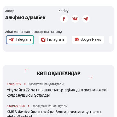
Автор
Бөлісу
Альфия Адамбек
Arbat media жаңалықтарына жазылу:
Telegram
Instagram
Google News
КӨП ОҚЫЛҒАНДАР
•
Кеше, 9:15
Қазақстан жаңалықтары
«Нұрайға 72 рет пышақ тығар едім» деп жазған желі
қолданушысы ұсталды
•
5 тамыз 2026
Қазақстан жаңалықтары
ҚМДБ Жетісайдағы тойда болған оқиғаға қатысты