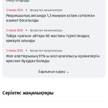
пікір білдірді
•
5 тамыз 2026
Қазақстан жаңалықтары
Рақымшылық аясында 1,3 мыңнан астам сотталған
азамат босатылды
•
5 тамыз 2026
Қазақстан жаңалықтары
Тойда «уағыз» айтқан 66 жастағы түркістандық
қамауға алынды
•
5 тамыз 2026
Қазақстан жаңалықтары
Жол апаттарының 91%-ы жол қозғалысы ережелерін
өрескел бұзудан болады
Барлығын қарау →
Серіктес жаңалықтары