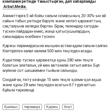
компания ретінде таныстырған, деп хабарлайды
Arbat.Media.
Азаматтарға 5 ай бойы салым сомасының 20-30%-ын ай
сайын табыс ретінде беруге және негізгі қаражаттың
сақталуына кепілдік берген. Бірақ төлемдер сатудан
түскен пайдадан емес, жаңа қатысушылардың
салымдары есебінен түскен.
Қаржы пирамидасына мыңнан астам адам салым салған.
Келтірілген залал көлемі 500 млн теңгеден асады.
Күдіктілер түскен қаражатқа құны 280 млн теңге
болатын элиталық үй мен автокөлік сатып алған. Бұл
мүлікке сот шешімімен тыйым салынды.
Сондай-ақ тінту кезінде 15 млн теңге қолма-қол ақша
және құны 28 млн теңгеден асатын 67 түрлі алтын
бұйым тәркіленді.
Қылмыс
пирамида
Қаржы
Апат