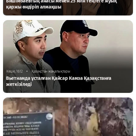
Бишімбаевтың анасы менен 25 млн теңгеге жуық
қаржы өндіріп алмақшы
•
Кеше, 16:12
Қазақстан жаңалықтары
Вьетнамда ұсталған Қайсар Камза Қазақстанға
жеткізіледі