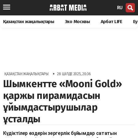
RU
Қазақстан жаңалықтары
Эхо Москвы
Арбат LIFE
Еу
•
ҚАЗАҚСТАН ЖАҢАЛЫҚТАРЫ
28 ШІЛДЕ 2025, 20:36
Шымкентте «Mooni Gold»
қаржы пирамидасын
ұйымдастырушылар
ұсталды
Күдіктілер өздерін зергерлік бұйымдар сататын