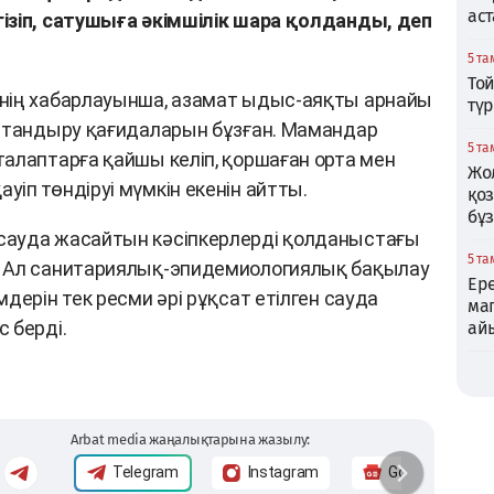
аст
ізіп, сатушыға әкімшілік шара қолданды, деп
5 та
Той
нің хабарлауынша, азамат ыдыс-аяқты арнайы
тү
аттандыру қағидаларын бұзған. Мамандар
5 та
алаптарға қайшы келіп, қоршаған орта мен
Жо
іп төндіруі мүмкін екенін айтты.
қо
бұ
сауда жасайтын кәсіпкерлерді қолданыстағы
5 та
 Ал санитариялық-эпидемиологиялық бақылау
Ере
дерін тек ресми әрі рұқсат етілген сауда
маг
 берді.
ай
Arbat media жаңалықтарына жазылу:
Telegram
Instagram
Google News