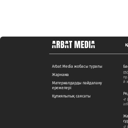
Қ
Arbat Media жобасы туралы
Ба
050
Жарнама
пр
й э
Материалдарды пайдалану
ережелері
Ре
Құпиялылық саясаты
+7 
in
Жа
сұ
+7 