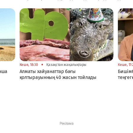
•
Кеше, 18:30
Қазақстан жаңалықтары
Кеше, 17:
ынша
Алматы хайуанаттар бағы
Бишімб
қолтырауынның 40 жасын тойлады
теңгег