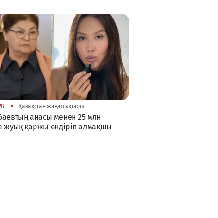
•
28
Қазақстан жаңалықтары
аевтың анасы менен 25 млн
е жуық қаржы өндіріп алмақшы