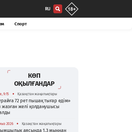
RU
ем
Спорт
КӨП
ОҚЫЛҒАНДАР
•
, 9:15
Қазақстан жаңалықтары
райға 72 рет пышақ тығар едім»
п жазған желі қолданушысы
талды
•
мыз 2026
Қазақстан жаңалықтары
қымшылық аясында 1,3 мыңнан