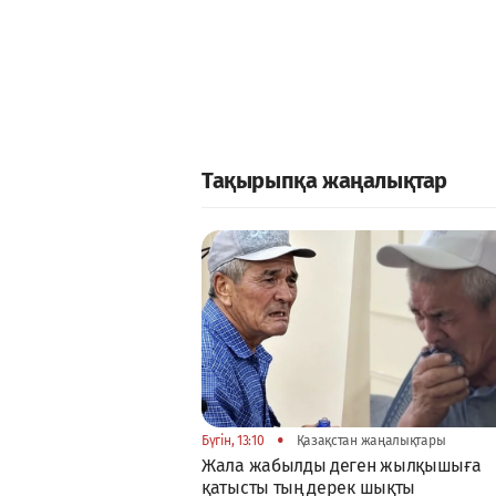
Тақырыпқа жаңалықтар
•
Бүгін, 13:10
Қазақстан жаңалықтары
Жала жабылды деген жылқышыға
қатысты тың дерек шықты