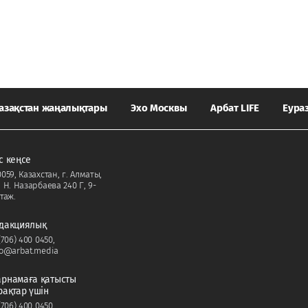
азақстан жаңалықтары
Эхо Москвы
Арбат LIFE
Еура
с кеңсе
059, Казахстан, г. Алматы,
. Н. Назарбаева 240 Г, 9-
таж.
дакциялық
(706) 400 0450
,
fo@arbat.media
рнамаға қатысты
рақтар үшін
(706) 400 0450
,