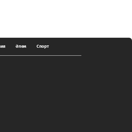
зия
Әлем
Спорт