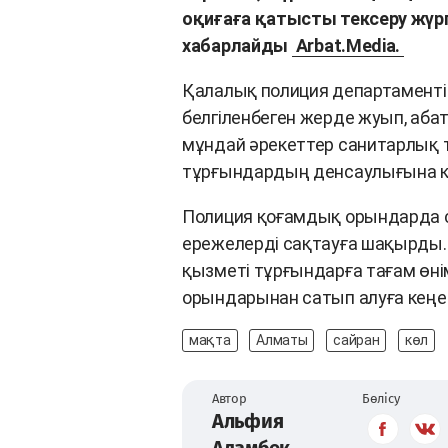
оқиғаға қатысты тексеру жүрг
хабарлайды
Arbat.Media.
Қалалық полиция департаменті
белгіленбеген жерде жуып, аб
мұндай әрекеттер санитарлық т
тұрғындардың денсаулығына қау
Полиция қоғамдық орындарда 
ережелерді сақтауға шақырды.
қызметі тұрғындарға тағам өнім
орындарынан сатып алуға кеңес
мақта
Алматы
сайран
көл
Автор
Бөлісу
Альфия
Адамбек