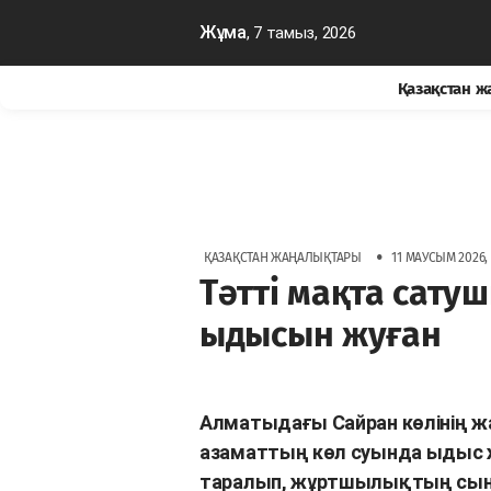
Жұма
, 7 тамыз, 2026
Қазақстан 
•
ҚАЗАҚСТАН ЖАҢАЛЫҚТАРЫ
11 МАУСЫМ 2026, 
Тәтті мақта сату
ыдысын жуған
Алматыдағы Сайран көлінің ж
азаматтың көл суында ыдыс ж
таралып, жұртшылықтың сыны