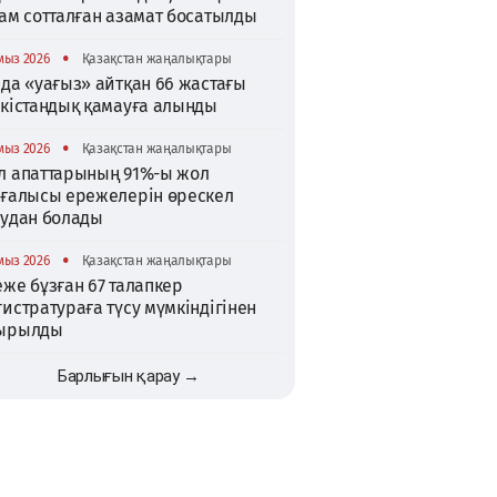
ам сотталған азамат босатылды
•
мыз 2026
Қазақстан жаңалықтары
да «уағыз» айтқан 66 жастағы
ркістандық қамауға алынды
•
мыз 2026
Қазақстан жаңалықтары
л апаттарының 91%-ы жол
зғалысы ережелерін өрескел
зудан болады
•
мыз 2026
Қазақстан жаңалықтары
же бұзған 67 талапкер
истратураға түсу мүмкіндігінен
ырылды
Барлығын қарау →
TikTok