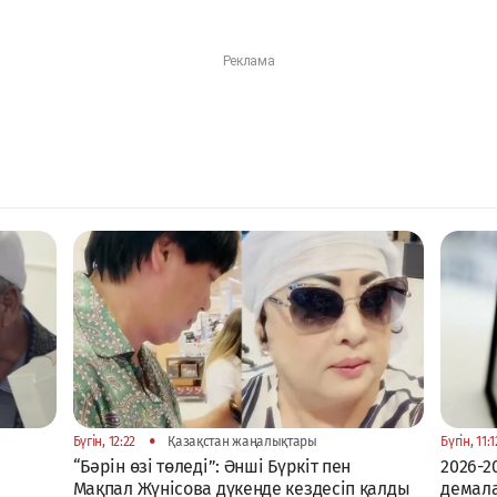
•
Бүгін, 12:22
Қазақстан жаңалықтары
Бүгін, 11:1
“Бәрін өзі төледі”: Әнші Бүркіт пен
2026-2
Мақпал Жүнісова дүкенде кездесіп қалды
демал