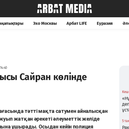
жаңалықтары
Эхо Москвы
Арбат LIFE
Еуразия
Әл
14:40
шысы Сайран көлінде
Кеше
«Нұ
де
ұс
ағасында тәтті мақта сатумен айналысқан
уып жатқан әрекеті әлеуметтік желіде
5 та
на ұшырады. Осыдан кейін полиция
Ра