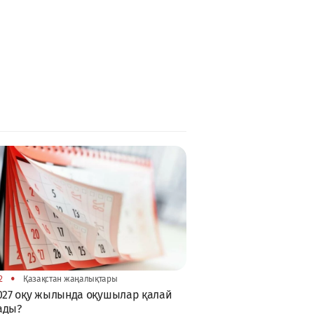
•
2
Қазақстан жаңалықтары
027 оқу жылында оқушылар қалай
ады?