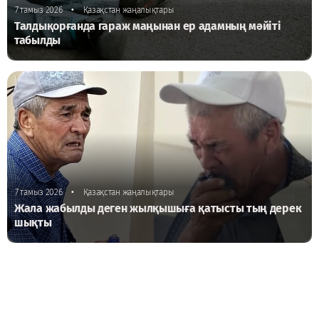
•
7 тамыз 2026
Қазақстан жаңалықтары
Талдықорғанда гараж маңынан ер адамның мәйіті
табылды
•
7 тамыз 2026
Қазақстан жаңалықтары
Жала жабылды деген жылқышыға қатысты тың дерек
шықты