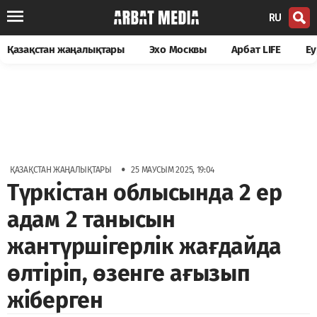
RU
Қазақстан жаңалықтары
Эхо Москвы
Арбат LIFE
Еу
•
ҚАЗАҚСТАН ЖАҢАЛЫҚТАРЫ
25 МАУСЫМ 2025, 19:04
Түркістан облысында 2 ер
адам 2 танысын
жантүршігерлік жағдайда
өлтіріп, өзенге ағызып
жіберген