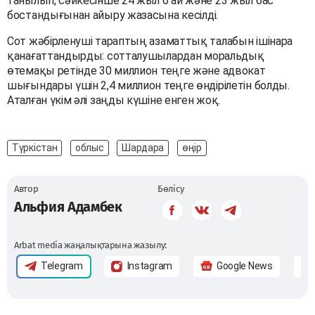
танылып, сәйкесінше 24 жыл 6 ай және 23 жыл бас
бостандығынан айыру жазасына кесілді.
Сот жәбірленуші тараптың азаматтық талабын ішінара
қанағаттандырды: сотталушылардан моральдық
өтемақы ретінде 30 миллион теңге және адвокат
шығындары үшін 2,4 миллион теңге өндірілетін болды.
Аталған үкім әлі заңды күшіне енген жоқ.
Түркістан
облыс
Шардара
өңір
Автор
Бөлісу
Альфия Адамбек
Arbat media жаңалықтарына жазылу:
Telegram
Instagram
Google News