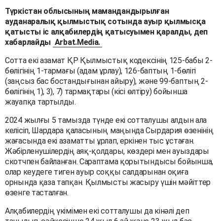
Түркістан облысының мамандандырылған
ауданаралық қылмыстық сотында ауыр қылмысқа
қатысты іс алқабилердің қатысуымен қаралды, деп
хабарлайды
Arbat.Media.
Сотта екі азамат ҚР Қылмыстық кодексінің 125-бабы 2-
бөлігінің 1-тармағы (адам ұрлау), 126-баптың 1-бөлігі
(заңсыз бас бостандығынан айыру), және 99-баптың 2-
бөлігінің 1), 3), 7) тармақтары (кісі өлтіру) бойынша
жауапқа тартылды.
2024 жылғы 5 тамызда түнде екі сотталушы алдын ала
келісіп, Шардара қаласының маңында Сырдария өзенінің
жағасында екі азаматты ұрлап, еркінен тыс ұстаған.
Жәбірленушілердің аяқ-қолдары, көздері мен ауыздары
скотчпен байланған. Сараптама қорытындысы бойынша,
олар кеудеге тиген ауыр соққы салдарынан оқиға
орнында қаза тапқан. Қылмысты жасыру үшін мәйіттер
өзенге тасталған.
Алқабилердің үкімімен екі сотталушы да кінәлі деп