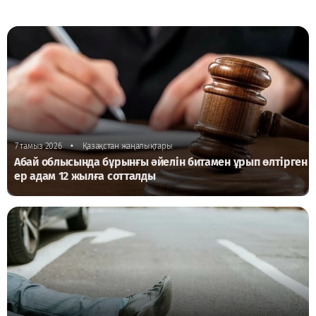
•
7 тамыз 2026
Қазақстан жаңалықтары
Абай облысында бұрынғы әйелін битамен ұрып өлтірген
ер адам 12 жылға сотталды