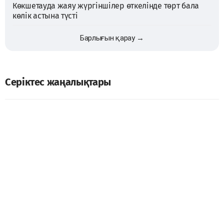
Көкшетауда жаяу жүргіншілер өткелінде төрт бала
көлік астына түсті
Барлығын қарау →
Серіктес жаңалықтары