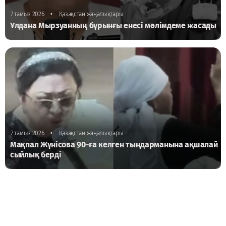
•
7 тамыз 2026
Қазақстан жаңалықтары
Ұлдана Мырзуанның бұрынғы енесі мәлімдеме жасады
•
7 тамыз 2026
Қазақстан жаңалықтары
Мақпал Жүнісова 90-ға келген тыңдарманына ақшалай
сыйлық берді