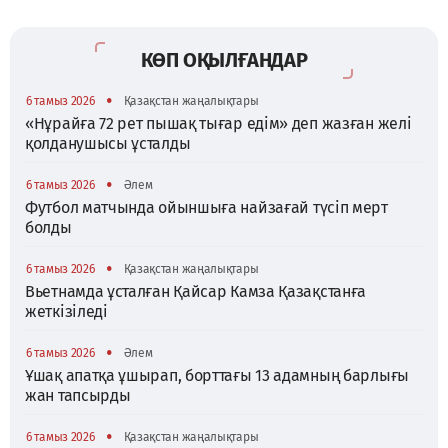
КӨП ОҚЫЛҒАНДАР
•
6 тамыз 2026
Қазақстан жаңалықтары
«Нұрайға 72 рет пышақ тығар едім» деп жазған желі
қолданушысы ұсталды
•
6 тамыз 2026
Әлем
Футбол матчында ойыншыға найзағай түсіп мерт
болды
•
6 тамыз 2026
Қазақстан жаңалықтары
Вьетнамда ұсталған Қайсар Камза Қазақстанға
жеткізіледі
•
6 тамыз 2026
Әлем
Ұшақ апатқа ұшырап, борттағы 13 адамның барлығы
жан тапсырды
•
6 тамыз 2026
Қазақстан жаңалықтары