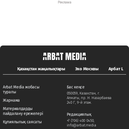
Қазақстан жаңалықтары
Эхо Москвы
Арбат LIFE
Arbat Media жобасы
Бас кеңсе
туралы
050059, Казахстан, г.
Алматы, пр. Н. Назарбаева
Жарнама
240 Г, 9-й этаж.
Материалдарды
пайдалану ережелері
Редакциялық
+7 (706) 400 0450
,
Құпиялылық саясаты
info@arbat.media