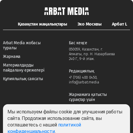
Қазақстан жаңалықтары
Эхо Москвы
Арбат LIFE
Arbat Media жобасы
Бас кеңсе
туралы
050059, Казахстан, г.
Алматы, пр. Н. Назарбаева
Жарнама
240 Г, 9-й этаж.
Материалдарды
пайдалану ережелері
Редакциялық
+7 (706) 400 0450
,
Құпиялылық саясаты
info@arbat.media
Жарнамаға қатысты
сұрақтар үшін
+7 (706) 400 0450
,
adv@arbat.media
Мы используем файлы cookie для улучшения работы
сайта. Продолжая использование сайта, вы
соглашаетесь с нашей
политикой
Тема:
конфиденциальности
.