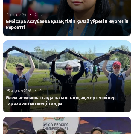
•
7 шілде 2026
Спорт
Бибісара Асаубаева қазақ тілін қалай үйреніп жүргенін
көрсетті
•
25 маусым 2026
Спорт
Әлем чемпионатында қазақстандық мергеншілер
тарихи алтын жеңіп алды