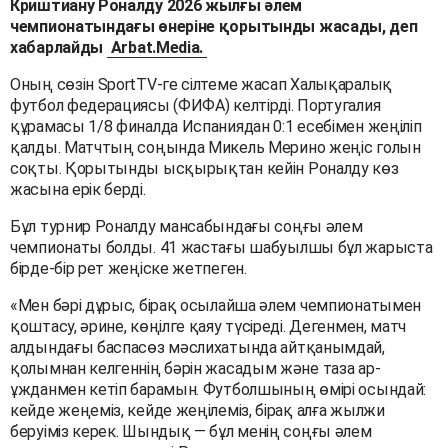
Криштиану Роналду 2026 жылғы әлем
чемпионатындағы өнеріне қорытынды жасады, деп
хабарлайды
Arbat.Media.
Оның сөзін SportTV-ге сілтеме жасап Халықаралық
футбол федерациясы (ФИФА) келтірді. Португалия
құрамасы 1/8 финалда Испаниядан 0:1 есебімен жеңіліп
қалды. Матчтың соңында Микель Мерино жеңіс голын
соқты. Қорытынды ысқырықтан кейін Роналду көз
жасына ерік берді.
Бұл турнир Роналду мансабындағы соңғы әлем
чемпионаты болды. 41 жастағы шабуылшы бұл жарыста
бірде-бір рет жеңіске жетпеген.
«Мен бәрі дұрыс, бірақ осылайша әлем чемпионатымен
қоштасу, әрине, көңілге қаяу түсіреді. Дегенмен, матч
алдындағы баспасөз мәслихатында айтқанымдай,
қолымнан келгеннің бәрін жасадым және таза ар-
ұжданмен кетіп барамын. Футболшының өмірі осындай:
кейде жеңеміз, кейде жеңілеміз, бірақ алға жылжи
беруіміз керек. Шындық — бұл менің соңғы әлем