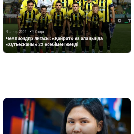
•
9 шілде 2026
Спорт
Чемпиондпр лигасы: «Қайрат» өз алаңында
«Сутьесканы» 2:1 есебімен жеңді