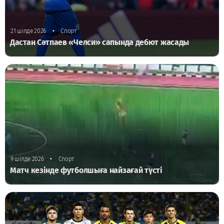
•
21 шілде 2026
Спорт
Дастан Сәтпаев «Челси» сапында дебют жасады
•
9 шілде 2026
Спорт
Матч кезінде футболшыға найзағай түсті