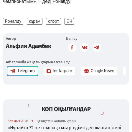
чемпионатым», — деді Роналду.
Роналду
құрам
спорт
ӘЧ
Автор
Бөлісу
Альфия Адамбек
Arbat media жаңалықтарына жазылу:
Telegram
Instagram
Google News
КӨП ОҚЫЛҒАНДАР
•
6 тамыз 2026
Қазақстан жаңалықтары
«Нұрайға 72 рет пышақ тығар едім» деп жазған желі