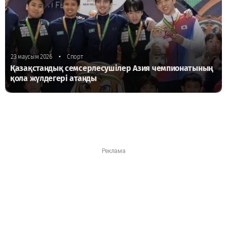
•
23 маусым 2026
Спорт
Қазақстандық семсерлесушілер Азия чемпионатының
қола жүлдегері атанды