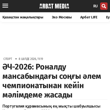
RU
Қазақстан жаңалықтары
Эхо Москвы
Арбат LIFE
Еу
•
СПОРТ
8 ШІЛДЕ 2026, 11:19
ӘЧ-2026: Роналду
мансабындағы соңғы әлем
чемпионатынан кейін
мәлімдеме жасады
Португалия құрамасының ең мықты шабуылшысы