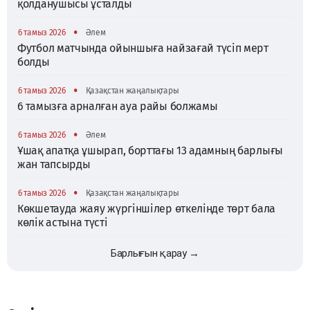
қолданушысы ұсталды
•
6 тамыз 2026
Әлем
Футбол матчында ойыншыға найзағай түсіп мерт
болды
•
6 тамыз 2026
Қазақстан жаңалықтары
6 тамызға арналған ауа райы болжамы
•
6 тамыз 2026
Әлем
Ұшақ апатқа ұшырап, борттағы 13 адамның барлығы
жан тапсырды
•
6 тамыз 2026
Қазақстан жаңалықтары
Көкшетауда жаяу жүргіншілер өткелінде төрт бала
көлік астына түсті
Барлығын қарау →