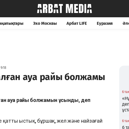
жаңалықтары
Эхо Москвы
Арбат LIFE
Еуразия
Әл
9:18
алған ауа райы болжамы
6 та
«Нұ
ан ауа райы болжамын ұсынды, деп
де
ұс
е қатты ыстық, бұршақ, жел және найзағай
6 та
6 