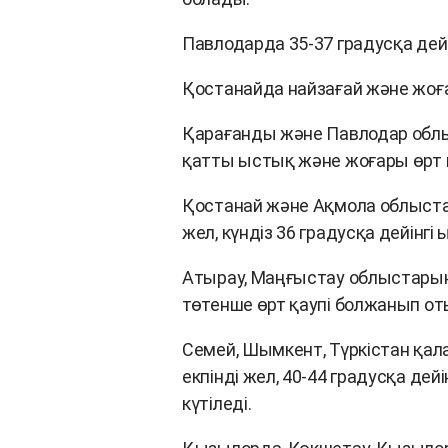
Павлодарда 35-37 градусқа де
Қостанайда найзағай және жоғар
Қарағанды және Павлодар облыс
қатты ыстық және жоғары өрт 
Қостанай және Ақмола облыста
жел, күндіз 36 градусқа дейінгі
Атырау, Маңғыстау облыстарынд
төтенше өрт қаупі болжанып от
Семей, Шымкент, Түркістан қал
екпінді жел, 40-44 градусқа дей
күтіледі.