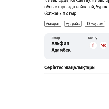
Қызылорда, Көкшетау, Қызылор
облыстарында найзағай, бұршақ
болжанып отыр.
Ақпарат
Ауа райы
18 маусым
Автор
Бөлісу
Альфия
Адамбек
Серіктес жаңалықтары