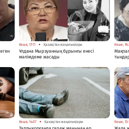
•
Кеше, 17:11
Қазақстан жаңалықтары
Кеше, 16:
жеген
Ұлдана Мырзуанның бұрынғы енесі
Мақпал
мәлімдеме жасады
тыңда
•
Кеше, 14:07
Қазақстан жаңалықтары
Кеше, 13:
Талдықорғанда гараж маңынан ер
Жала 