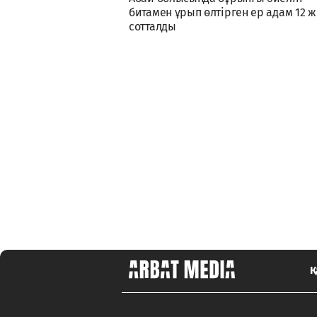
битамен ұрып өлтірген ер адам 12 
сотталды
Қ