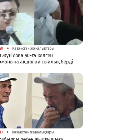
•
20
Қазақстан жаңалықтары
 Жүнісова 90-ға келген
рманына ақшалай сыйлық берді
•
10
Қазақстан жаңалықтары
жабылды деген жылқышыға