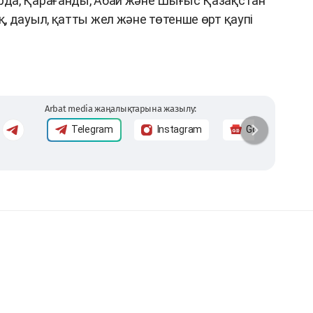
да, Қарағанды, Абай және Шығыс Қазақстан
, дауыл, қатты жел және төтенше өрт қаупі
Arbat media жаңалықтарына жазылу:
Telegram
Instagram
Google News