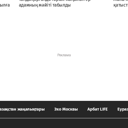
жылға
адамның мәйіті табылды
қатыст
азақстан жаңалықтары
Эхо Москвы
Арбат LIFE
Еура