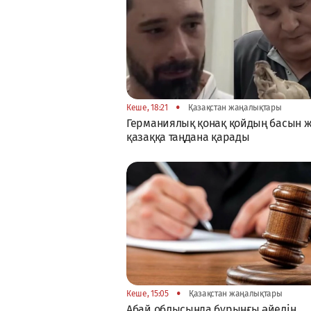
•
Кеше, 18:21
Қазақстан жаңалықтары
Германиялық қонақ қойдың басын 
қазаққа таңдана қарады
•
Кеше, 15:05
Қазақстан жаңалықтары
Абай облысында бұрынғы әйелін