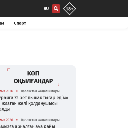
RU
ем
Спорт
КӨП
ОҚЫЛҒАНДАР
•
мыз 2026
Қазақстан жаңалықтары
райға 72 рет пышақ тығар едім»
п жазған желі қолданушысы
талды
•
мыз 2026
Қазақстан жаңалықтары
тамызға арналған ауа райы