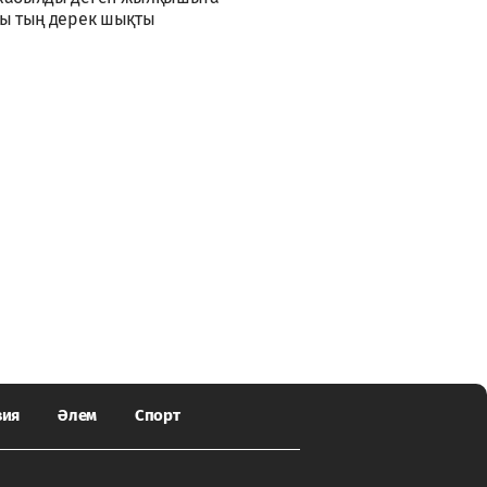
ы тың дерек шықты
зия
Әлем
Спорт