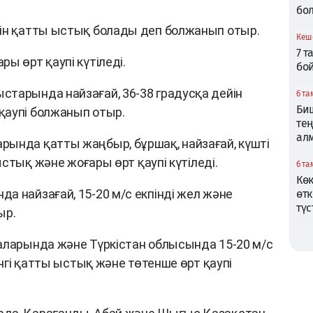
бо
йін қатты ыстық болады деп болжанып отыр.
Кеше
7 т
ы өрт қаупі күтіледі.
бо
тарында найзағай, 36-38 градусқа дейін
6 та
Би
қаупі болжанып отыр.
те
ал
рында қатты жаңбыр, бұршақ, найзағай, күшті
 ыстық және жоғары өрт қаупі күтіледі.
6 та
Кө
а найзағай, 15-20 м/с екпінді жел және
өтк
түс
ыр.
аларында және Түркістан облысында 15-20 м/с
інгі қатты ыстық және төтенше өрт қаупі