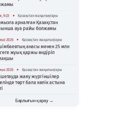
лжамы
•
, 9:23
Қазақстан жаңалықтары
амызға арналған Қазақстан
йынша ауа райы болжамы
•
мыз 2026
Қазақстан жаңалықтары
шімбаевтың анасы менен 25 млн
ңгеге жуық қаржы өндіріп
мақшы
•
мыз 2026
Қазақстан жаңалықтары
кшетауда жаяу жүргіншілер
елінде төрт бала көлік астына
ті
Барлығын қарау →