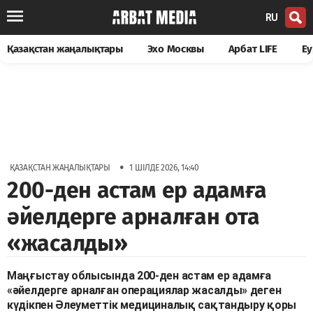
RU
Қазақстан жаңалықтары
Эхо Москвы
Арбат LIFE
Еу
•
ҚАЗАҚСТАН ЖАҢАЛЫҚТАРЫ
1 ШІЛДЕ 2026, 14:40
200-ден астам ер адамға
әйелдерге арналған ота
«жасалды»
Маңғыстау облысында 200-ден астам ер адамға
«әйелдерге арналған операциялар жасалды» деген
күдікпен Әлеуметтік медициналық сақтандыру қоры