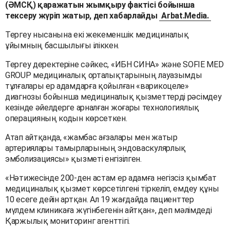
(ӘМСҚ) қаражатын жымқыру фактісі бойынша
тексеру жүріп жатыр, деп хабарлайды
Arbat.Media.
Тергеу нысанына екі жекеменшік медициналық
ұйымның басшылығы іліккен.
Тергеу деректеріне сәйкес, «ИБН СИНА» және SOFIE MED
GROUP медициналық орталықтарының лауазымды
тұлғалары ер адамдарға қойылған «варикоцеле»
диагнозы бойынша медициналық қызметтерді рәсімдеу
кезінде әйелдерге арналған жоғары технологиялық
операцияның кодын көрсеткен.
Атап айтқанда, «жамбас ағзалары мен жатыр
артериялары тамырларының эндоваскулярлық
эмболизациясы» қызметі енгізілген.
«Нәтижесінде 200-ден астам ер адамға негізсіз қымбат
медициналық қызмет көрсетілгені тіркеліп, емдеу құны
10 есеге дейін артқан. Ал 19 жағдайда пациенттер
мүлдем клиникаға жүгінбегенін айтқан», деп мәлімдеді
Қаржылық мониторинг агенттігі.