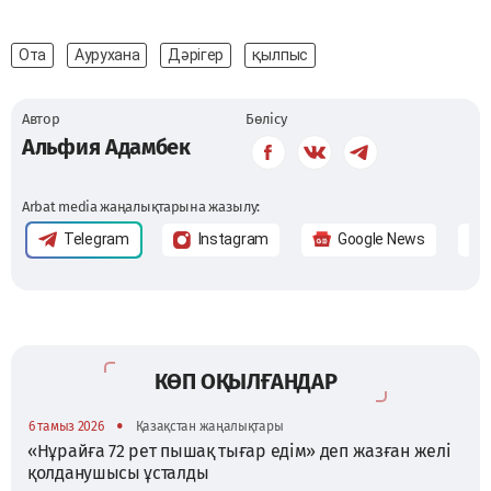
Ота
Аурухана
Дәрігер
қылпыс
Автор
Бөлісу
Альфия Адамбек
Arbat media жаңалықтарына жазылу:
Telegram
Instagram
Google News
КӨП ОҚЫЛҒАНДАР
•
6 тамыз 2026
Қазақстан жаңалықтары
«Нұрайға 72 рет пышақ тығар едім» деп жазған желі
қолданушысы ұсталды