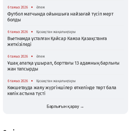
•
6 тамыз 2026
Әлем
Футбол матчында ойыншыға найзағай түсіп мерт
болды
•
6 тамыз 2026
Қазақстан жаңалықтары
Вьетнамда ұсталған Қайсар Камза Қазақстанға
жеткізіледі
•
6 тамыз 2026
Әлем
Ұшақ апатқа ұшырап, борттағы 13 адамның барлығы
жан тапсырды
•
6 тамыз 2026
Қазақстан жаңалықтары
Көкшетауда жаяу жүргіншілер өткелінде төрт бала
көлік астына түсті
Барлығын қарау →