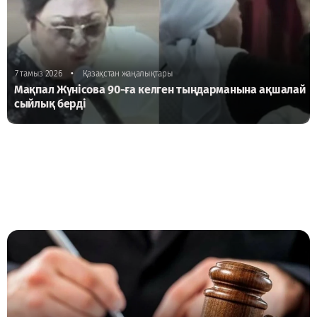
•
7 тамыз 2026
Қазақстан жаңалықтары
Мақпал Жүнісова 90-ға келген тыңдарманына ақшалай
сыйлық берді