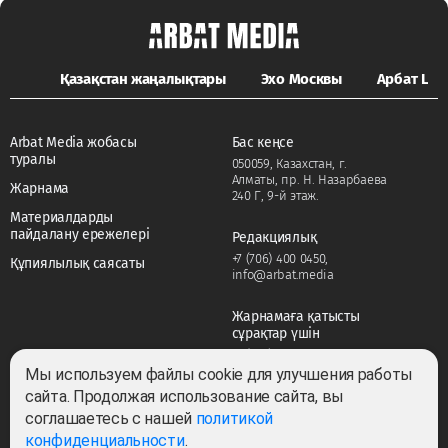
Қазақстан жаңалықтары
Эхо Москвы
Арбат LIFE
Arbat Media жобасы
Бас кеңсе
туралы
050059, Казахстан, г.
Алматы, пр. Н. Назарбаева
Жарнама
240 Г, 9-й этаж.
Материалдарды
пайдалану ережелері
Редакциялық
+7 (706) 400 0450
,
Құпиялылық саясаты
info@arbat.media
Жарнамаға қатысты
сұрақтар үшін
+7 (706) 400 0450
,
adv@arbat.media
Мы используем файлы cookie для улучшения работы
сайта. Продолжая использование сайта, вы
соглашаетесь с нашей
политикой
Тема:
конфиденциальности
.