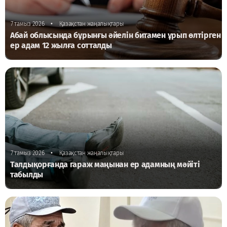
•
7 тамыз 2026
Қазақстан жаңалықтары
Абай облысында бұрынғы әйелін битамен ұрып өлтірген
ер адам 12 жылға сотталды
•
7 тамыз 2026
Қазақстан жаңалықтары
Талдықорғанда гараж маңынан ер адамның мәйіті
табылды