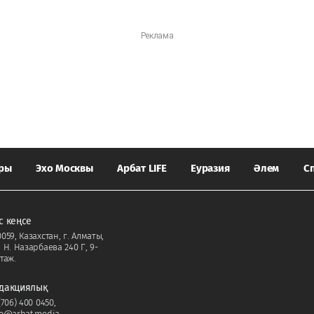
ары
Эхо Москвы
Арбат LIFE
Еуразия
Әлем
С
с кеңсе
059, Казахстан, г. Алматы,
. Н. Назарбаева 240 Г, 9-
таж.
дакциялық
(706) 400 0450
,
fo@arbat.media