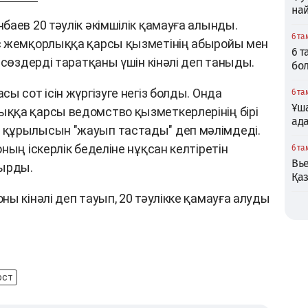
най
аев 20 тәулік әкімшілік қамауға алынды.
6 та
с жемқорлыққа қарсы қызметінің абыройы мен
6 
 сөздерді таратқаны үшін кінәлі деп таныды.
бо
ы сот ісін жүргізуге негіз болды. Онда
6 та
Ұша
ққа қарсы ведомство қызметкерлерінің бірі
ад
құрылысын "жауып тастады" деп мәлімдеді.
ның іскерлік беделіне нұқсан келтіретін
6 та
Вь
тырды.
Қаз
ы кінәлі деп тауып, 20 тәулікке қамауға алуды
ост