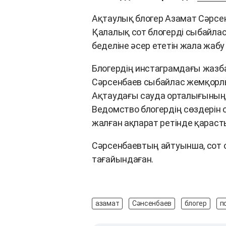
Ақтаулық блогер Азамат Сәрсенб
Қалалық сот блогерді сыбайла
беделіне әсер ететін жала жабу
Блогердің инстаграмдағы жазбас
Сәрсенбаев сыбайлас жемқорлы
Ақтаудағы сауда орталығының 
Ведомство блогердің сөздерін о
жалған ақпарат ретінде қарас
Сәрсенбаевтың айтуынша, сот он
тағайындаған.
азамат
Сәнсенбаев
блогер
п