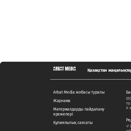
Қазақстан жаңалықт
Arbat Media жобасы туралы
Ба
050
Жарнама
пр
й э
Материалдарды пайдалану
ережелері
Ре
Құпиялылық саясаты
+7 
in