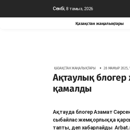
Сенбі
, 8 тамыз, 2026
Қазақстан жаңалықтары
•
ҚАЗАҚСТАН ЖАҢАЛЫҚТАРЫ
28 МАМЫР 2025, 1
Ақтаулық блогер 
қамалды
Ақтауда блогер Азамат Сәрсен
сыбайлас жемқорлыққа қарсы 
тапты, деп хабарлайды
Arbat.