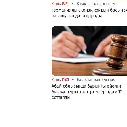
•
Кеше, 18:21
Қазақстан жаңалықтары
Германиялық қонақ қойдың басын 
қазаққа таңдана қарады
•
Кеше, 15:05
Қазақстан жаңалықтары
Абай облысында бұрынғы әйелін
битамен ұрып өлтірген ер адам 12 
сотталды