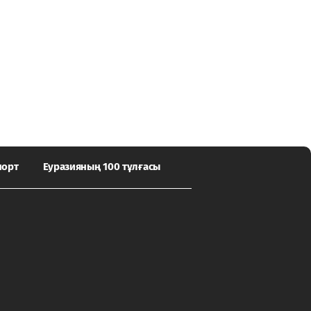
порт
Еуразияның 100 тұлғасы