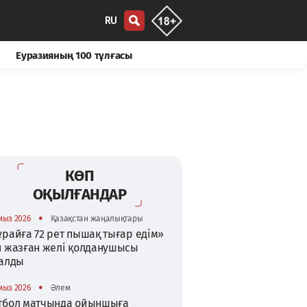
RU
Еуразияның 100 тұлғасы
КӨП
ОҚЫЛҒАНДАР
•
мыз 2026
Қазақстан жаңалықтары
райға 72 рет пышақ тығар едім»
п жазған желі қолданушысы
талды
•
мыз 2026
Әлем
тбол матчында ойыншыға