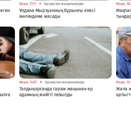
•
Кеше, 17:11
Қазақстан жаңалықтары
Кеше, 16:
жеген
Ұлдана Мырзуанның бұрынғы енесі
Мақпал
мәлімдеме жасады
тыңда
•
Кеше, 14:07
Қазақстан жаңалықтары
Кеше, 13:
Талдықорғанда гараж маңынан ер
Жала 
жылға
адамның мәйіті табылды
қатыст