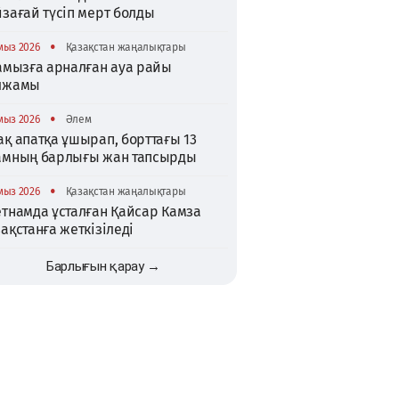
зағай түсіп мерт болды
•
мыз 2026
Қазақстан жаңалықтары
тамызға арналған ауа райы
лжамы
•
мыз 2026
Әлем
қ апатқа ұшырап, борттағы 13
амның барлығы жан тапсырды
•
мыз 2026
Қазақстан жаңалықтары
етнамда ұсталған Қайсар Камза
ақстанға жеткізіледі
Барлығын қарау →