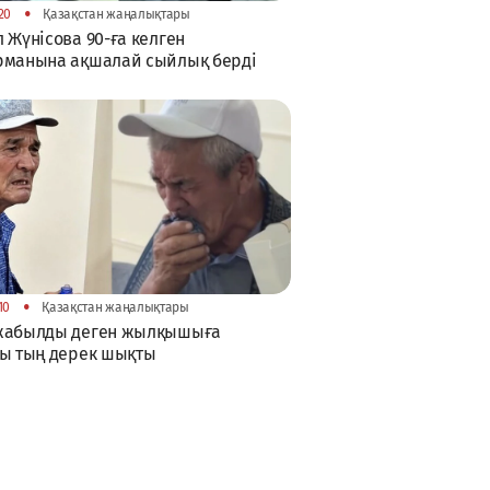
•
20
Қазақстан жаңалықтары
 Жүнісова 90-ға келген
рманына ақшалай сыйлық берді
•
10
Қазақстан жаңалықтары
жабылды деген жылқышыға
ы тың дерек шықты