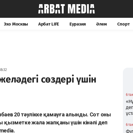
Эхо Москвы
Арбат LIFE
Еуразия
Әлем
Спорт
8:32
желәдегі сөздері үшін
6 та
«Нұ
де
ұс
баев 20 тәулікке қамауға алынды. Сот оны
қызметке жала жапқаны үшін кінәлі деп
6 та
media.
Фу