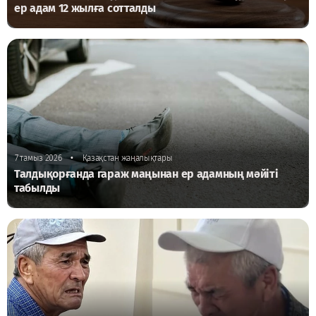
ер адам 12 жылға сотталды
•
7 тамыз 2026
Қазақстан жаңалықтары
Талдықорғанда гараж маңынан ер адамның мәйіті
табылды