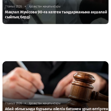
•
7 тамыз 2026
Қазақстан жаңалықтары
Мақпал Жүнісова 90-ға келген тыңдарманына ақшалай
сыйлық берді
•
7 тамыз 2026
Қазақстан жаңалықтары
Абай облысында бұрынғы әйелін битамен ұрып өлтірген