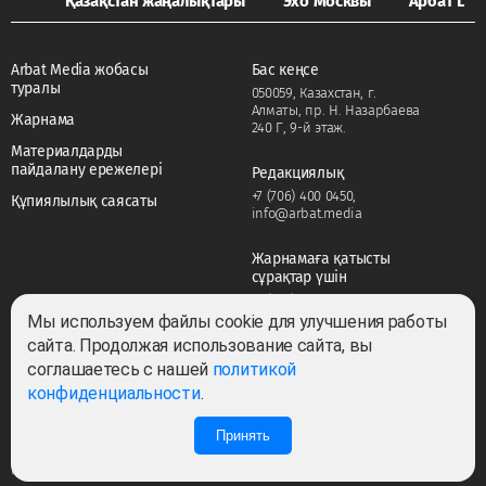
Қазақстан жаңалықтары
Эхо Москвы
Арбат LIFE
Arbat Media жобасы
Бас кеңсе
туралы
050059, Казахстан, г.
Алматы, пр. Н. Назарбаева
Жарнама
240 Г, 9-й этаж.
Материалдарды
пайдалану ережелері
Редакциялық
+7 (706) 400 0450
,
Құпиялылық саясаты
info@arbat.media
Жарнамаға қатысты
сұрақтар үшін
+7 (706) 400 0450
,
adv@arbat.media
Мы используем файлы cookie для улучшения работы
сайта. Продолжая использование сайта, вы
соглашаетесь с нашей
политикой
Тема:
конфиденциальности
.
Принять
Барлық құқықтар сақталған ©2022-2026. Собственник — ТОО «ARBAT MEDIA
HOLDING». Cвидетельство СМИ №KZ23VPY00045884 от 11.02.2022