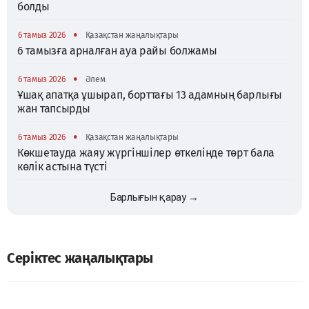
болды
•
6 тамыз 2026
Қазақстан жаңалықтары
6 тамызға арналған ауа райы болжамы
•
6 тамыз 2026
Әлем
Ұшақ апатқа ұшырап, борттағы 13 адамның барлығы
жан тапсырды
•
6 тамыз 2026
Қазақстан жаңалықтары
Көкшетауда жаяу жүргіншілер өткелінде төрт бала
көлік астына түсті
Барлығын қарау →
Серіктес жаңалықтары