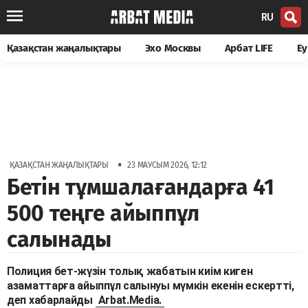
RU
Қазақстан жаңалықтары
Эхо Москвы
Арбат LIFE
Еу
•
ҚАЗАҚСТАН ЖАҢАЛЫҚТАРЫ
23 МАУСЫМ 2026, 12:12
Бетін тұмшалағандарға 41
500 теңге айыппұл
салынады
Полиция бет-жүзін толық жабатын киім киген
азаматтарға айыппұл салынуы мүмкін екенін ескертті,
деп хабарлайды
Arbat.Media.