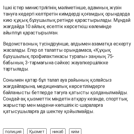
Ішкі істер министрлігінің мәліметінше, адамның жүзін
тануға кедергі келтіретін киімдерді қоғамдық орындарда
кию құқық бұзушылық ретінде қарастырылады. Мұндай
жағдайда 10 айлық есептік көрсеткіш көлемінде
айыппұл қарастырылған.
Ведомствоның түсіндіруінше, алдымен азаматқа ескерту
жасалады. Егер ол талапты орындамаса, «Құқық
бұзушылық профилактикасы туралы» заңның 75-
бабының 3-тармағына сәйкес жауапкершілікке
тартылады.
Сонымен қатар бұл талап ауа райының қолайсыз
жағдайларына, медициналық көрсетілімдерге
байланысты бетперде тағуға қатысты қолданылмайды.
Сондай-ақ қызметтік міндетін атқару кезінде, спорттық
жарыстар мен мәдени-көпшілік іс-шараларға
қатысушыларға да шектеу қойылмайды.
полиция
Қызмет
никаб
киім