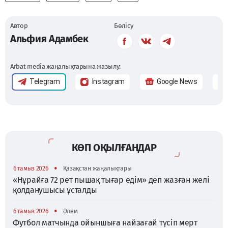
Автор
Бөлісу
Альфия Адамбек
Arbat media жаңалықтарына жазылу:
Telegram
Instagram
Google News
КӨП ОҚЫЛҒАНДАР
•
6 тамыз 2026
Қазақстан жаңалықтары
«Нұрайға 72 рет пышақ тығар едім» деп жазған желі
қолданушысы ұсталды
•
6 тамыз 2026
Әлем
Футбол матчында ойыншыға найзағай түсіп мерт