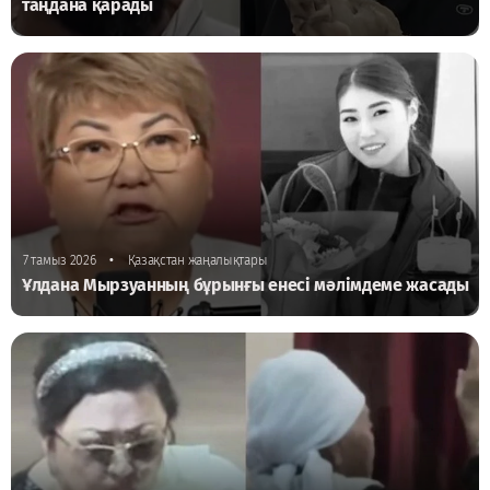
таңдана қарады
•
7 тамыз 2026
Қазақстан жаңалықтары
Ұлдана Мырзуанның бұрынғы енесі мәлімдеме жасады