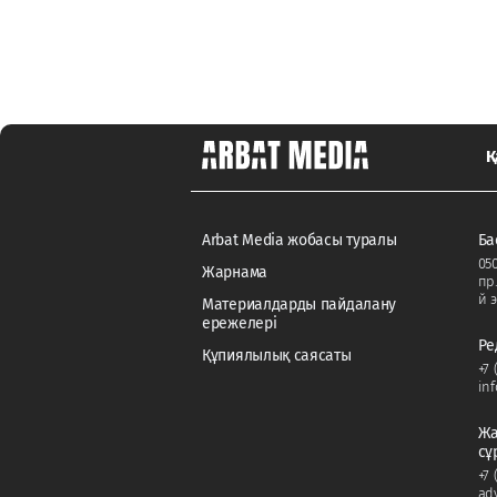
Қ
Arbat Media жобасы туралы
Ба
050
Жарнама
пр
й э
Материалдарды пайдалану
ережелері
Ре
Құпиялылық саясаты
+7 
in
Жа
сұ
+7 
ad