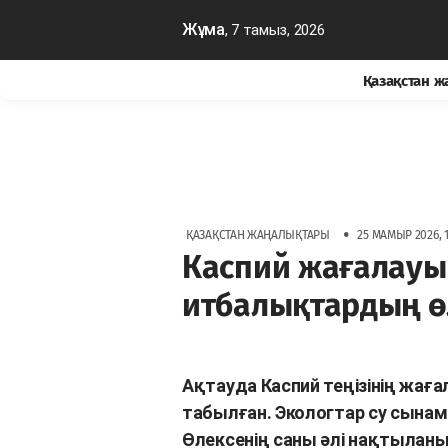
Жұма
, 7 тамыз, 2026
Қазақстан 
•
ҚАЗАҚСТАН ЖАҢАЛЫҚТАРЫ
25 МАМЫР 2026, 1
Каспий жағалауы
итбалықтардың ө
Ақтауда Каспий теңізінің жа
табылған. Экологтар су сынам
Өлексенің саны әлі нақтылан