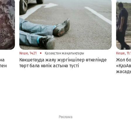
•
Кеше, 14:21
Қазақстан жаңалықтары
Кеше, 11:
на
Көкшетауда жаяу жүргіншілер өткелінде
Жол б
пен
төрт бала көлік астына түсті
«ҚазАв
жасад