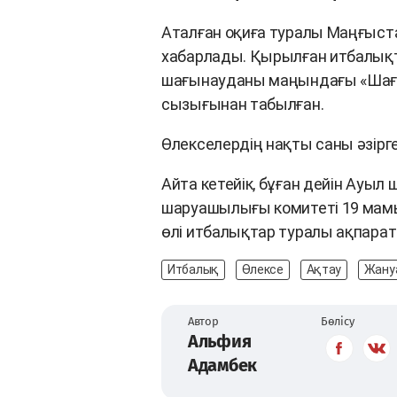
Аталған оқиға туралы Маңғыст
хабарлады. Қырылған итбалықт
шағынауданы маңындағы «Шағ
сызығынан табылған.
Өлекселердің нақты саны әзірге
Айта кетейік, бұған дейін Ауы
шаруашылығы комитеті 19 мамы
өлі итбалықтар туралы ақпаратқ
Итбалық
Өлексе
Ақтау
Жану
Автор
Бөлісу
Альфия
Адамбек