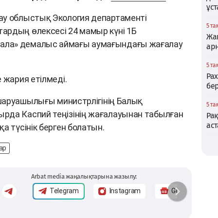
ұс
ау облыстық Экология департаменті
5 та
ардың өлексесі 24 мамыр күні 1Б
Жаң
ала» демалыс аймағы аумағындағы жағалау
ар
5 та
Ра
 жария етілмеді.
бер
л шаруашылығы министрлігінің Балық
5 та
рда Каспий теңізінің жағалауынан табылған
Ра
аст
а түсінік берген болатын.
ар
Arbat media жаңалықтарына жазылу:
Telegram
Instagram
Google News