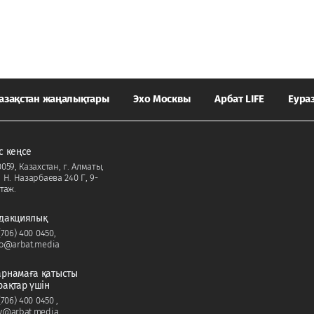
азақстан жаңалықтары
Эхо Москвы
Арбат LIFE
Еура
с кеңсе
059, Казахстан, г. Алматы,
. Н. Назарбаева 240 Г, 9-
таж.
дакциялық
(706) 400 0450
,
fo@arbat.media
рнамаға қатысты
рақтар үшін
(706) 400 0450
,
v@arbat.media