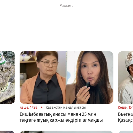
•
Кеше, 17:28
Қазақстан жаңалықтары
Кеше, 16:
Бишімбаевтың анасы менен 25 млн
Вьетна
теңгеге жуық қаржы өндіріп алмақшы
Қазақс