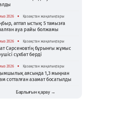
талды
•
мыз 2026
Қазақстан жаңалықтары
быр, аптап ыстық: 5 тамызға
налған ауа райы болжамы
•
мыз 2026
Қазақстан жаңалықтары
хат Сәрсеновтің бұрынғы жұмыс
ушісі сұхбат берді
•
мыз 2026
Қазақстан жаңалықтары
қымшылық аясында 1,3 мыңнан
ам сотталған азамат босатылды
Барлығын қарау →
TikTok