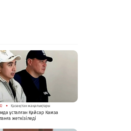
•
12
Қазақстан жаңалықтары
мда ұсталған Қайсар Камза
танға жеткізіледі