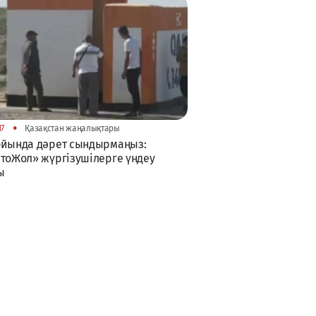
•
17
Қазақстан жаңалықтары
ойында дәрет сындырмаңыз:
тоЖол» жүргізушілерге үндеу
ы