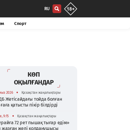
RU
ем
Спорт
КӨП
ОҚЫЛҒАНДАР
•
мыз 2026
Қазақстан жаңалықтары
ДБ Жетісайдағы тойда болған
ғаға қатысты пікір білдірді
•
, 9:15
Қазақстан жаңалықтары
райға 72 рет пышақ тығар едім»
п жазған желі қолданушысы