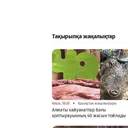
Тақырыпқа жаңалықтар
•
Кеше, 18:30
Қазақстан жаңалықтары
Алматы хайуанаттар бағы
қолтырауынның 40 жасын тойлады