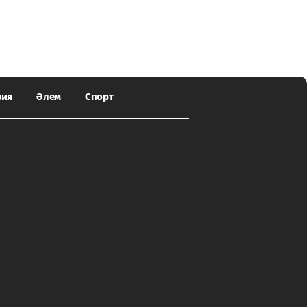
зия
Әлем
Спорт