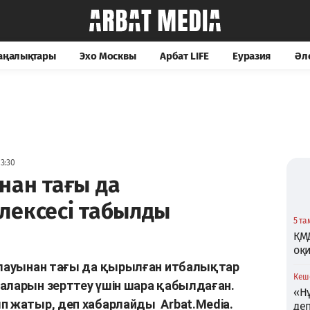
жаңалықтары
Эхо Москвы
Арбат LIFE
Еуразия
Әл
3:30
нан тағы да
лексесі табылды
5 та
ҚМ
оқи
ғалауынан тағы да қырылған итбалықтар
Кеше
аларын зерттеу үшін шара қабылдаған.
«Нұ
ып жатыр, деп хабарлайды
Arbat.Media.
де