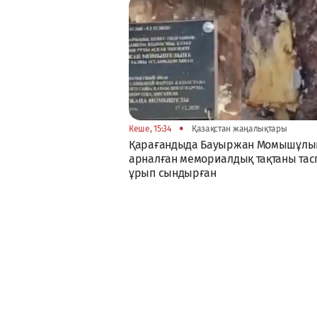
•
Кеше, 15:34
Қазақстан жаңалықтары
Қарағандыда Бауыржан Момышұлы
арналған мемориалдық тақтаны тас
ұрып сындырған