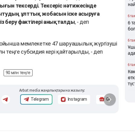
най
ғын тексерді. Тексеріс нәтижесінде
мытудың ұлттық жобасын іске асыруға
6 та
сіз беру фактілері анықталды
, - деп
6 
бо
6 та
 бойынша мемлекетке 47 шаруашылық жүргізуші
Ұша
 млн теңге субсидия кері қайтарылды, - деп
ад
6 та
Кө
90 млн теңге
өтк
түс
Arbat media жаңалықтарына жазылу:
Telegram
Instagram
Google News