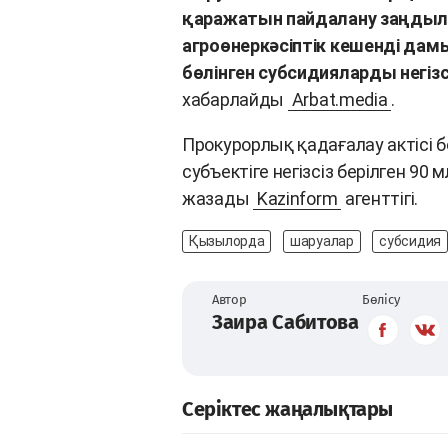
қаражатын пайдалану заңдылы
агроөнеркәсіптік кешенді да
бөлінген субсидияларды негіз
хабарлайды
Arbat.media
.
Прокурорлық қадағалау актісі
субъектіге негізсіз берілген 90
жазады
Kazinform
агенттігі.
Қызылорда
шаруалар
субсидия
Автор
Бөлісу
Заира Сабитова
Серіктес жаңалықтары