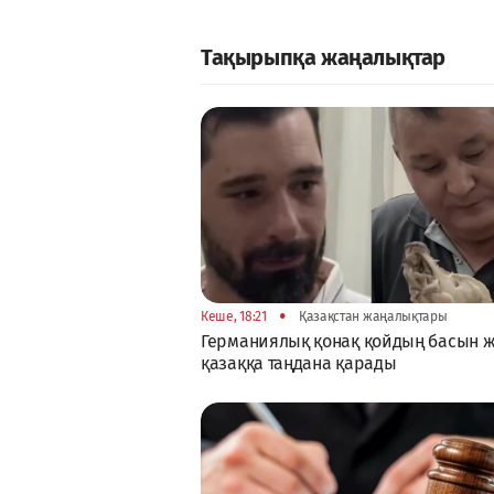
Тақырыпқа жаңалықтар
•
Кеше, 18:21
Қазақстан жаңалықтары
Германиялық қонақ қойдың басын 
қазаққа таңдана қарады