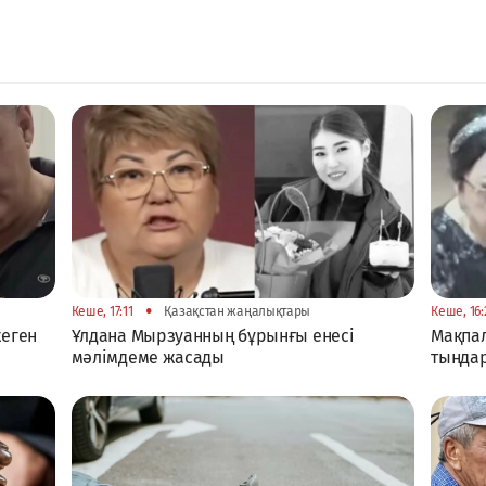
•
Кеше, 17:11
Қазақстан жаңалықтары
Кеше, 16:
жеген
Ұлдана Мырзуанның бұрынғы енесі
Мақпал
мәлімдеме жасады
тыңда