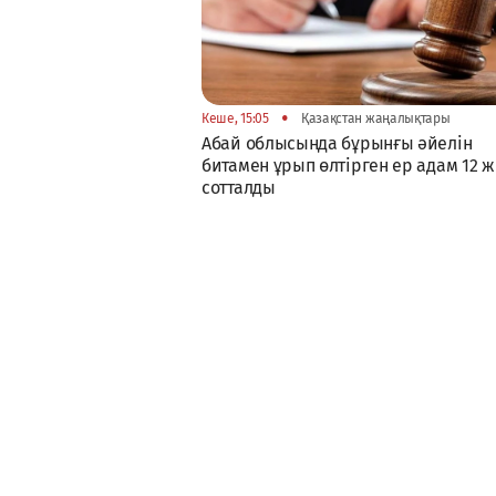
•
Кеше, 15:05
Қазақстан жаңалықтары
Абай облысында бұрынғы әйелін
битамен ұрып өлтірген ер адам 12 
сотталды