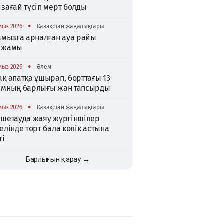
зағай түсіп мерт болды
•
мыз 2026
Қазақстан жаңалықтары
тамызға арналған ауа райы
лжамы
•
мыз 2026
Әлем
қ апатқа ұшырап, борттағы 13
амның барлығы жан тапсырды
•
мыз 2026
Қазақстан жаңалықтары
кшетауда жаяу жүргіншілер
елінде төрт бала көлік астына
ті
Барлығын қарау →
TikTok