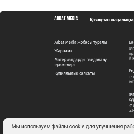
Қазақстан жаңалықт
Arbat Media жобасы туралы
Ба
050
Жарнама
пр
й э
Материалдарды пайдалану
ережелері
Ре
Құпиялылық саясаты
+7 
in
Жа
сұ
+7 
ad
Мы используем файлы cookie для улучшения раб