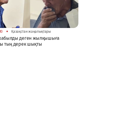
•
10
Қазақстан жаңалықтары
жабылды деген жылқышыға
ы тың дерек шықты