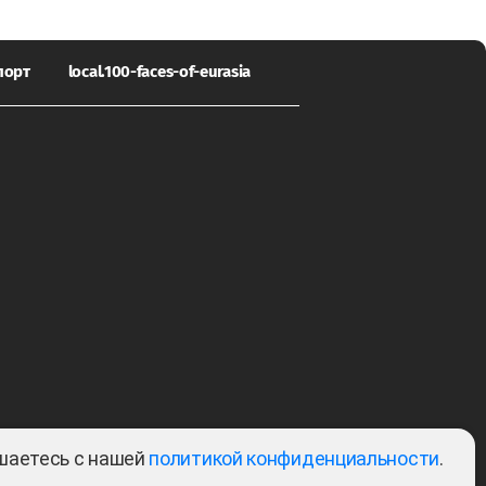
порт
local.100-faces-of-eurasia
ашаетесь с нашей
политикой конфиденциальности
.
Тема: