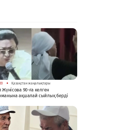
•
20
Қазақстан жаңалықтары
 Жүнісова 90-ға келген
рманына ақшалай сыйлық берді