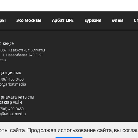
ары
Эхо Москвы
Арбат LIFE
Еуразия
Әлем
С
с кеңсе
059, Казахстан, г. Алматы,
. Н. Назарбаева 240 Г, 9-
таж.
дакциялық
(706) 400 0450
,
fo@arbat.media
рнамаға қатысты
рақтар үшін
(706) 400 0450
,
v@arbat.media
оты сайта. Продолжая использование сайта, вы согл