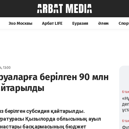
Эхо Москвы
Арбат LIFE
Еуразия
Әлем
Спор
, 13:00
уаларға берілген 90 млн
қайтарылды
6 та
«Нұ
де
ұс
 берілген субсидия қайтарылды.
ратурасы Қызылорда облысының ауыл
6 та
ынастары басқармасының бюджет
Фу