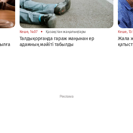
•
Кеше, 14:07
Қазақстан жаңалықтары
Кеше, 13:
Талдықорғанда гараж маңынан ер
Жала 
жылға
адамның мәйіті табылды
қатыст