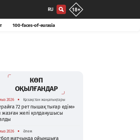
RU
т
100-faces-of-eurasia
КӨП
ОҚЫЛҒАНДАР
•
мыз 2026
Қазақстан жаңалықтары
райға 72 рет пышақ тығар едім»
п жазған желі қолданушысы
талды
•
мыз 2026
Әлем
тбол матчында ойыншыға