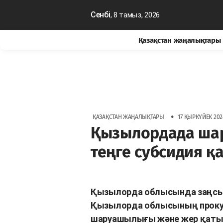
Сенбі
, 8 тамыз, 2026
Қазақстан жаңалықтары
•
ҚАЗАҚСТАН ЖАҢАЛЫҚТАРЫ
17 ҚЫРКҮЙЕК 2024
Қызылордада шар
теңге субсидия 
Қызылорда облысында заңсыз
Қызылорда облысының проку
шаруашылығы және жер қат