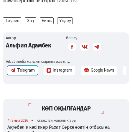
жауапкершілік пен бірлік танытты.
Тоқаев
Заң
Билік
Үндеу
Автор
Бөлісу
Альфия Адамбек
Arbat media жаңалықтарына жазылу:
Telegram
Instagram
Google News
КӨП ОҚЫЛҒАНДАР
•
4 тамыз 2026
Қазақстан жаңалықтары
Ақтөбелік кәсіпкер Рахат Сәрсеновтің отбасына