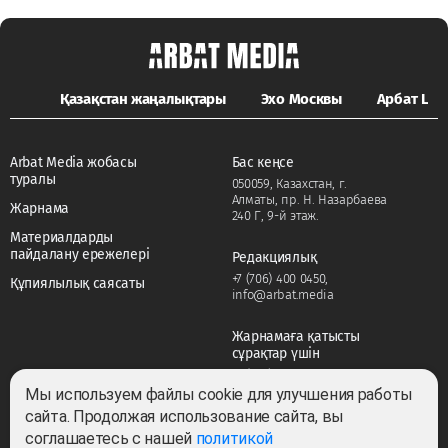
Қазақстан жаңалықтары
Эхо Москвы
Арбат LIFE
Arbat Media жобасы
Бас кеңсе
туралы
050059, Казахстан, г.
Алматы, пр. Н. Назарбаева
Жарнама
240 Г, 9-й этаж.
Материалдарды
пайдалану ережелері
Редакциялық
+7 (706) 400 0450
,
Құпиялылық саясаты
info@arbat.media
Жарнамаға қатысты
сұрақтар үшін
+7 (706) 400 0450
,
adv@arbat.media
Мы используем файлы cookie для улучшения работы
сайта. Продолжая использование сайта, вы
соглашаетесь с нашей
политикой