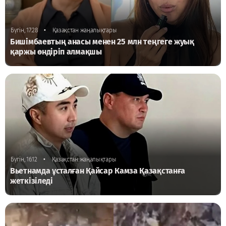
•
Бүгін, 17:28
Қазақстан жаңалықтары
Бишімбаевтың анасы менен 25 млн теңгеге жуық
қаржы өндіріп алмақшы
•
Бүгін, 16:12
Қазақстан жаңалықтары
Вьетнамда ұсталған Қайсар Камза Қазақстанға
жеткізіледі