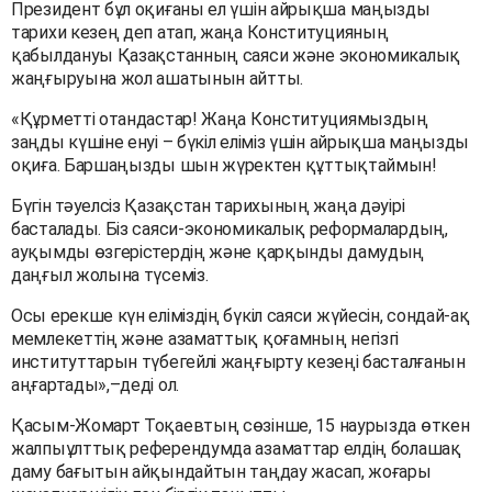
Президент бұл оқиғаны ел үшін айрықша маңызды
тарихи кезең деп атап, жаңа Конституцияның
қабылдануы Қазақстанның саяси және экономикалық
жаңғыруына жол ашатынын айтты.
«Құрметті отандастар! Жаңа Конституциямыздың
заңды күшіне енуі – бүкіл еліміз үшін айрықша маңызды
оқиға. Баршаңызды шын жүректен құттықтаймын!
Бүгін тәуелсіз Қазақстан тарихының жаңа дәуірі
басталады. Біз саяси-экономикалық реформалардың,
ауқымды өзгерістердің және қарқынды дамудың
даңғыл жолына түсеміз.
Осы ерекше күн еліміздің бүкіл саяси жүйесін, сондай-ақ
мемлекеттің және азаматтық қоғамның негізгі
институттарын түбегейлі жаңғырту кезеңі басталғанын
аңғартады»,–деді ол.
Қасым-Жомарт Тоқаевтың сөзінше, 15 наурызда өткен
жалпыұлттық референдумда азаматтар елдің болашақ
даму бағытын айқындайтын таңдау жасап, жоғары