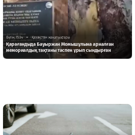
•
Бүгін, 15:34
Қазақстан жаңалықтары
Қарағандыда Бауыржан Момышұлына арналған
мемориалдық тақтаны таспен ұрып сындырған