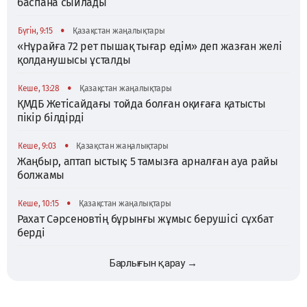
баспана сыйлады
•
Бүгін, 9:15
Қазақстан жаңалықтары
«Нұрайға 72 рет пышақ тығар едім» деп жазған желі
қолданушысы ұсталды
•
Кеше, 13:28
Қазақстан жаңалықтары
ҚМДБ Жетісайдағы тойда болған оқиғаға қатысты
пікір білдірді
•
Кеше, 9:03
Қазақстан жаңалықтары
Жаңбыр, аптап ыстық: 5 тамызға арналған ауа райы
болжамы
•
Кеше, 10:15
Қазақстан жаңалықтары
Рахат Сәрсеновтің бұрынғы жұмыс берушісі сұхбат
берді
Барлығын қарау →