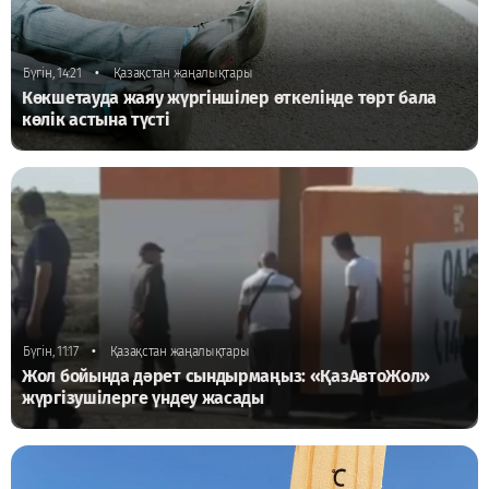
•
Бүгін, 14:21
Қазақстан жаңалықтары
Көкшетауда жаяу жүргіншілер өткелінде төрт бала
көлік астына түсті
•
Бүгін, 11:17
Қазақстан жаңалықтары
Жол бойында дәрет сындырмаңыз: «ҚазАвтоЖол»
жүргізушілерге үндеу жасады