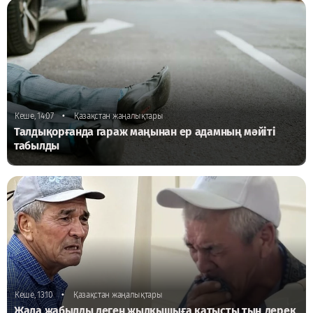
•
Кеше, 14:07
Қазақстан жаңалықтары
Талдықорғанда гараж маңынан ер адамның мәйіті
табылды
•
Кеше, 13:10
Қазақстан жаңалықтары
Жала жабылды деген жылқышыға қатысты тың дерек