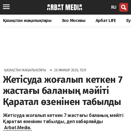
RU
Қазақстан жаңалықтары
Эхо Москвы
Арбат LIFE
Еу
•
ҚАЗАҚСТАН ЖАҢАЛЫҚТАРЫ
26 МАМЫР 2026, 15:51
Жетісуда жоғалып кеткен 7
жастағы баланың мәйіті
Қаратал өзенінен табылды
Жетісуда жоғалып кеткен 7 жастағы баланың мәйіті
Қаратал өзенінен табылды, деп хабарлайды
Arbat.Media.