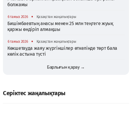
болжамы
•
6 тамыз 2026
Қазақстан жаңалықтары
Бишімбаевтың анасы менен 25 млн теңгеге жуық
қаржы өндіріп алмақшы
•
6 тамыз 2026
Қазақстан жаңалықтары
Көкшетауда жаяу жүргіншілер өткелінде төрт бала
көлік астына түсті
Барлығын қарау →
Серіктес жаңалықтары