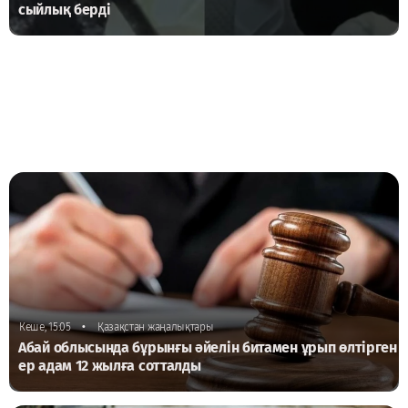
сыйлық берді
•
Кеше, 15:05
Қазақстан жаңалықтары
Абай облысында бұрынғы әйелін битамен ұрып өлтірген
ер адам 12 жылға сотталды