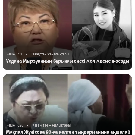
•
Кеше, 17:11
Қазақстан жаңалықтары
Ұлдана Мырзуанның бұрынғы енесі мәлімдеме жасады
•
Кеше, 16:20
Қазақстан жаңалықтары
Мақпал Жүнісова 90-ға келген тыңдарманына ақшалай