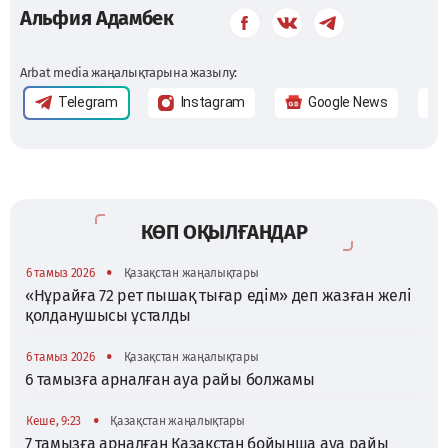
Альфия Адамбек
Arbat media жаңалықтарына жазылу:
Telegram
Instagram
Google News
КӨП ОҚЫЛҒАНДАР
•
6 тамыз 2026
Қазақстан жаңалықтары
«Нұрайға 72 рет пышақ тығар едім» деп жазған желі
қолданушысы ұсталды
•
6 тамыз 2026
Қазақстан жаңалықтары
6 тамызға арналған ауа райы болжамы
•
Кеше, 9:23
Қазақстан жаңалықтары
7 тамызға арналған Қазақстан бойынша ауа райы