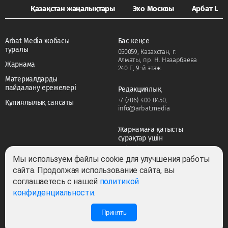
Қазақстан жаңалықтары
Эхо Москвы
Арбат LIFE
Arbat Media жобасы
Бас кеңсе
туралы
050059, Казахстан, г.
Алматы, пр. Н. Назарбаева
Жарнама
240 Г, 9-й этаж.
Материалдарды
пайдалану ережелері
Редакциялық
+7 (706) 400 0450
,
Құпиялылық саясаты
info@arbat.media
Жарнамаға қатысты
сұрақтар үшін
+7 (706) 400 0450
,
adv@arbat.media
Мы используем файлы cookie для улучшения работы
сайта. Продолжая использование сайта, вы
соглашаетесь с нашей
политикой
Тема:
конфиденциальности
.
Принять
Барлық құқықтар сақталған ©2022-2026. Собственник — ТОО «ARBAT MEDIA