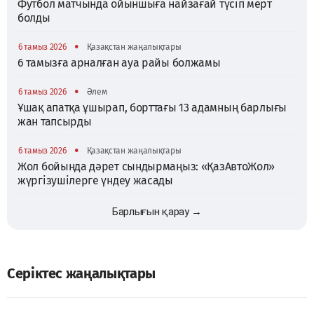
Футбол матчында ойыншыға найзағай түсіп мерт
болды
•
6 тамыз 2026
Қазақстан жаңалықтары
6 тамызға арналған ауа райы болжамы
•
6 тамыз 2026
Әлем
Ұшақ апатқа ұшырап, борттағы 13 адамның барлығы
жан тапсырды
•
6 тамыз 2026
Қазақстан жаңалықтары
Жол бойында дәрет сындырмаңыз: «ҚазАвтоЖол»
жүргізушілерге үндеу жасады
Барлығын қарау →
Серіктес жаңалықтары