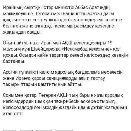
Иранның сыртқы істер министрі Аббас Арагчидің
мәлімдеуінше, Тегеран мен Вашингтон арасындағы
қақтығысты реттеу жөніндегі келіссөздер екі кезеңге
бөлінген және алғашқы келісімді рәсімдеу кезеңіне
жақындап қалды.
Оның айтуынша, Иран мен АҚШ делегациялары 19
маусым күні Швейцарияда «Исламабад келісіміне» қол
қояды. Осыдан кейін тараптар келесі келіссөздер кезеңін
бастайды.
Арагчи түпкілікті келісім ядролық бағдарлама мәселесін
және Иранға қарсы санкцияларды алып тастау
тақырыптарын қамтитынын айтты.
Сонымен қатар, Тегеран АҚШ-тың бұрын халықаралық
келісімдерден шыққан тәжірибесін ескере отырып,
келіссөздерді сенімсіздік жағдайында жүргізіп жатқанын
атап өтті.