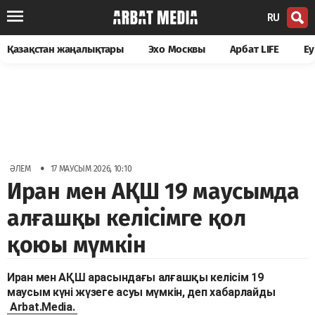
RU
Қазақстан жаңалықтары
Эхо Москвы
Арбат LIFE
Еу
•
ӘЛЕМ
17 МАУСЫМ 2026, 10:10
Иран мен АҚШ 19 маусымда
алғашқы келісімге қол
қоюы мүмкін
Иран мен АҚШ арасындағы алғашқы келісім 19
маусым күні жүзеге асуы мүмкін, деп хабарлайды
Arbat.Media.