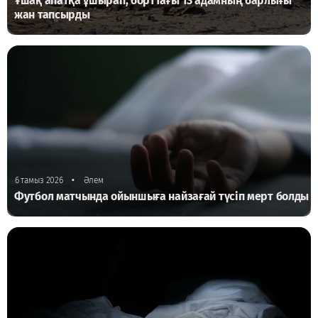
Ұшақ апатқа ұшырап, борттағы 13 адамның барлығы
жан тапсырды
•
6 тамыз 2026
Әлем
Футбол матчында ойыншыға найзағай түсіп мерт болды