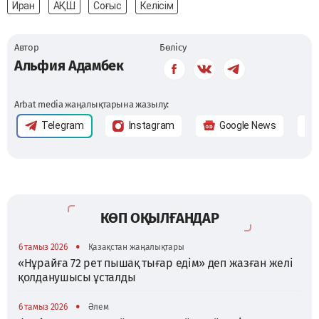
Иран
АҚШ
Соғыс
Келісім
Автор
Бөлісу
Альфия Адамбек
Arbat media жаңалықтарына жазылу:
Telegram
Instagram
Google News
КӨП ОҚЫЛҒАНДАР
•
6 тамыз 2026
Қазақстан жаңалықтары
«Нұрайға 72 рет пышақ тығар едім» деп жазған желі
қолданушысы ұсталды
•
6 тамыз 2026
Әлем