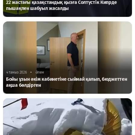
22 жастағы қазақстандық қызға Солтүстік Кипрде
пышақпен шабуыл жасалды
•
4 тамыз 2026
Әлем
Бойы ұзын әкім кабинетіне сыймай қалып, бюджеттен
ақша бөлдірген