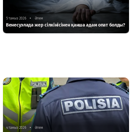
•
5 тамыз 2026
Әлем
Венесуэлада жер сілкінісінен қанша адам опат болды?
•
4 тамыз 2026
Әлем