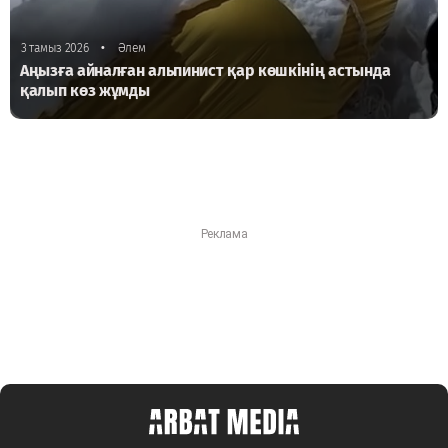
•
3 тамыз 2026
Әлем
Аңызға айналған альпинист қар көшкінің астында
қалып көз жұмды