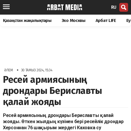
RU
Қазақстан жаңалықтары
Эхо Москвы
Арбат LIFE
Еу
•
ӘЛЕМ
30 ТАМЫЗ 2024, 15:34
Ресей армиясының
дрондары Бериславты
қалай жояды
Ресей армиясының дрондары Бериславты қалай
жояды. Өткен жылдың күзінен бері ресейлік дрондар
Херсоннан 76 шақырым жердегі Каховка су