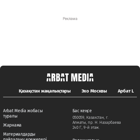
Қазақстан жаңалықтары
Эхо Москвы
Арбат LIFE
Arbat Media жобасы
Бас кеңсе
туралы
050059, Казахстан, г.
Алматы, пр. Н. Назарбаева
Жарнама
240 Г, 9-й этаж.
Материалдарды
пайдалану ережелері