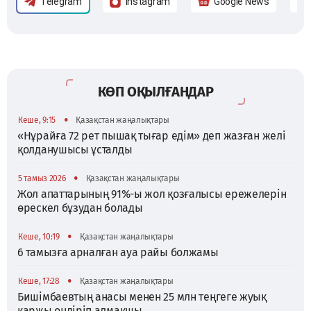
Telegram
Instagram
Google News
КӨП ОҚЫЛҒАНДАР
•
Кеше, 9:15
Қазақстан жаңалықтары
«Нұрайға 72 рет пышақ тығар едім» деп жазған желі
қолданушысы ұсталды
•
5 тамыз 2026
Қазақстан жаңалықтары
Жол апаттарының 91%-ы жол қозғалысы ережелерін
өрескел бұзудан болады
•
Кеше, 10:19
Қазақстан жаңалықтары
6 тамызға арналған ауа райы болжамы
•
Кеше, 17:28
Қазақстан жаңалықтары
Бишімбаевтың анасы менен 25 млн теңгеге жуық
қаржы өндіріп алмақшы