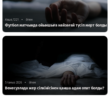
•
Кеше, 12:21
Әлем
Футбол матчында ойыншыға найзағай түсіп мерт болды
•
5 тамыз 2026
Әлем
Венесуэлада жер сілкінісінен қанша адам опат болды?