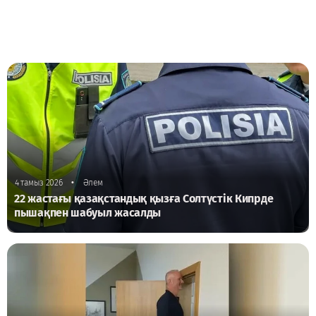
•
4 тамыз 2026
Әлем
22 жастағы қазақстандық қызға Солтүстік Кипрде
пышақпен шабуыл жасалды