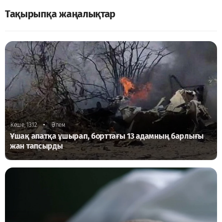
Тақырыпқа жаңалықтар
•
Кеше, 13:12
Әлем
Ұшақ апатқа ұшырап, борттағы 13 адамның барлығы
жан тапсырды