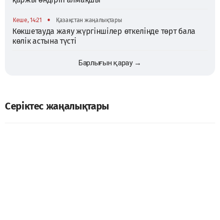
•
Кеше, 14:21
Қазақстан жаңалықтары
Көкшетауда жаяу жүргіншілер өткелінде төрт бала
көлік астына түсті
Барлығын қарау →
Серіктес жаңалықтары