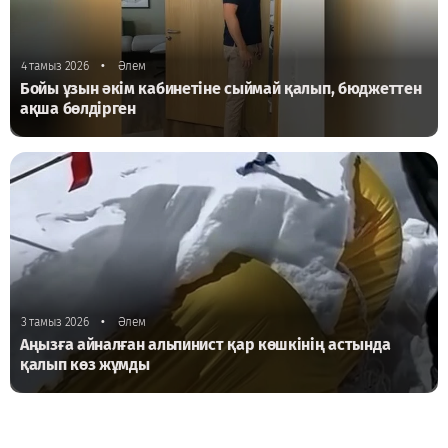
•
4 тамыз 2026
Әлем
Бойы ұзын әкім кабинетіне сыймай қалып, бюджеттен
ақша бөлдірген
•
3 тамыз 2026
Әлем
Аңызға айналған альпинист қар көшкінің астында
қалып көз жұмды