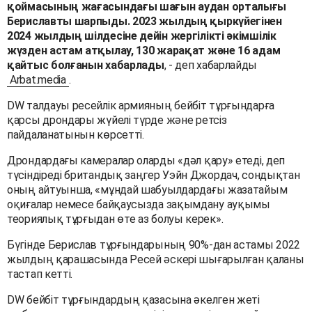
қоймасының жағасындағы шағын аудан орталығы
Бериславты шарпыды. 2023 жылдың қыркүйегінен
2024 жылдың шілдесіне дейін жергілікті әкімшілік
жүзден астам атқылау, 130 жарақат және 16 адам
қайтыс болғанын хабарлады
, - деп хабарлайды
Arbat.media
.
DW талдауы ресейлік армияның бейбіт тұрғындарға
қарсы дрондары жүйелі түрде және ретсіз
пайдаланатынын көрсетті.
Дрондардағы камералар оларды «дәл қару» етеді, деп
түсіндіреді британдық заңгер Уэйн Джордач, сондықтан
оның айтуынша, «мұндай шабуылдардағы жазатайым
оқиғалар немесе байқаусызда зақымдану ауқымы
теориялық тұрғыдан өте аз болуы керек».
Бүгінде Берислав тұрғындарының 90%-дан астамы 2022
жылдың қарашасында Ресей әскері шығарылған қаланы
тастап кетті.
DW бейбіт тұрғындардың қазасына әкелген жеті