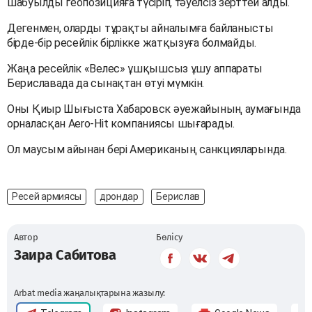
шабуылды геопозицияға түсіріп, тәуелсіз зерттей алды.
Дегенмен, оларды тұрақты айналымға байланысты
бірде-бір ресейлік бірлікке жатқызуға болмайды.
Жаңа ресейлік «Велес» ұшқышсыз ұшу аппараты
Бериславада да сынақтан өтуі мүмкін.
Оны Қиыр Шығыста Хабаровск әуежайының аумағында
орналасқан Aero-Hit компаниясы шығарады.
Ол маусым айынан бері Американың санкцияларында.
Ресей армиясы
дрондар
Берислав
Автор
Бөлісу
Заира Сабитова
Arbat media жаңалықтарына жазылу: