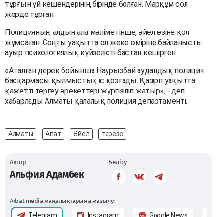
тұрғын үй кешендерінің бірінде болған. Марқұм сол
жерде тұрған.
Полицияның алдын ала мәліметінше, әйел өзіне қол
жұмсаған. Соңғы уақытта ол жеке өміріне байланысты
ауыр психологиялық күйзелісті бастан кешірген.
«Аталған дерек бойынша Наурызбай аудандық полиция
басқармасы қылмыстық іс қозғады. Қазіргі уақытта
қажетті тергеу әрекеттері жүргізіліп жатыр», - деп
хабарлады Алматы қалалық полиция департаменті.
Алматы
Апат
Әйел
терезе
Автор
Бөлісу
Альфия Адамбек
Arbat media жаңалықтарына жазылу:
Telegram
Instagram
Google News