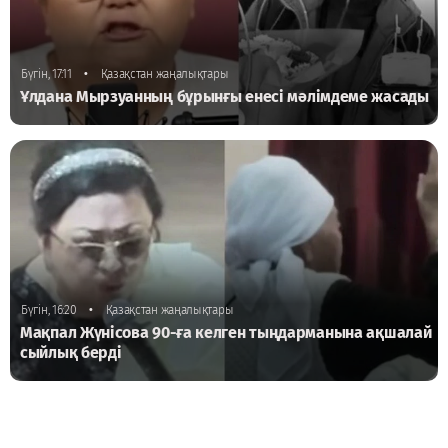
•
Бүгін, 17:11
Қазақстан жаңалықтары
Ұлдана Мырзуанның бұрынғы енесі мәлімдеме жасады
•
Бүгін, 16:20
Қазақстан жаңалықтары
Мақпал Жүнісова 90-ға келген тыңдарманына ақшалай
сыйлық берді