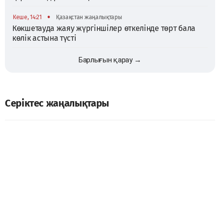
•
Кеше, 14:21
Қазақстан жаңалықтары
Көкшетауда жаяу жүргіншілер өткелінде төрт бала
көлік астына түсті
Барлығын қарау →
Серіктес жаңалықтары