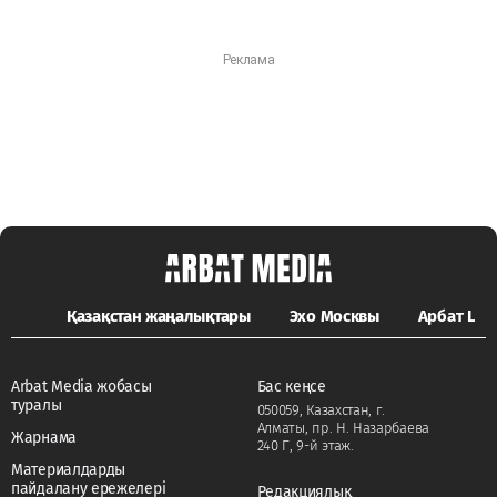
Қазақстан жаңалықтары
Эхо Москвы
Арбат LIFE
Arbat Media жобасы
Бас кеңсе
туралы
050059, Казахстан, г.
Алматы, пр. Н. Назарбаева
Жарнама
240 Г, 9-й этаж.
Материалдарды
пайдалану ережелері
Редакциялық