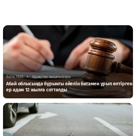
•
Бүгін, 15:05
Қазақстан жаңалықтары
Абай облысында бұрынғы әйелін битамен ұрып өлтірген
ер адам 12 жылға сотталды