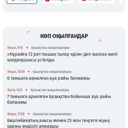
КӨП ОҚЫЛҒАНДАР
•
Кеше, 9:15
Қазақстан жаңалықтары
«Нұрайға 72 рет пышақ тығар едім» деп жазған желі
қолданушысы ұсталды
•
Кеше, 10:19
Қазақстан жаңалықтары
6 тамызға арналған ауа райы болжамы
•
Бүгін, 9:23
Қазақстан жаңалықтары
7 тамызға арналған Қазақстан бойынша ауа райы
болжамы
•
Кеше, 17:28
Қазақстан жаңалықтары
Бишімбаевтың анасы менен 25 млн теңгеге жуық
қаржы өндіріп алмақшы