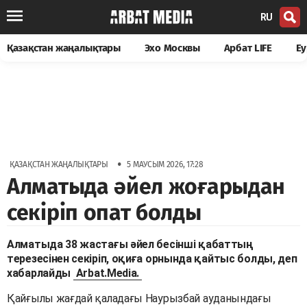
RU
Қазақстан жаңалықтары
Эхо Москвы
Арбат LIFE
Еу
•
ҚАЗАҚСТАН ЖАҢАЛЫҚТАРЫ
5 МАУСЫМ 2026, 17:28
Алматыда әйел жоғарыдан
секіріп опат болды
Алматыда 38 жастағы әйел бесінші қабаттың
терезесінен секіріп, оқиға орнында қайтыс болды, деп
хабарлайды
Arbat.Media.
Қайғылы жағдай қаладағы Наурызбай ауданындағы