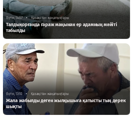
•
Бүгін, 14:07
Қазақстан жаңалықтары
Талдықорғанда гараж маңынан ер адамның мәйіті
табылды
•
Бүгін, 13:10
Қазақстан жаңалықтары
Жала жабылды деген жылқышыға қатысты тың дерек
шықты