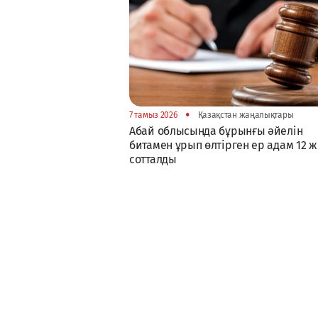
•
7 тамыз 2026
Қазақстан жаңалықтары
Абай облысында бұрынғы әйелін
битамен ұрып өлтірген ер адам 12 
сотталды