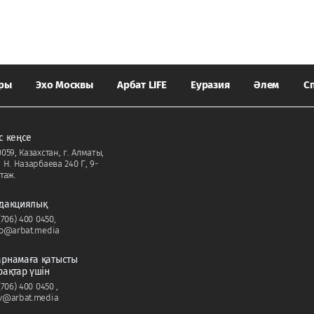
ары
Эхо Москвы
Арбат LIFE
Еуразия
Әлем
С
с кеңсе
059, Казахстан, г. Алматы,
. Н. Назарбаева 240 Г, 9-
таж.
дакциялық
(706) 400 0450
,
fo@arbat.media
рнамаға қатысты
рақтар үшін
(706) 400 0450
,
v@arbat.media