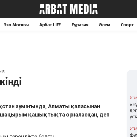
Эхо Москвы
Арбат LIFE
Еуразия
Әлем
Спорт
:15
кінді
6 та
«Нұ
азақстан аумағында, Алматы қаласынан
де
6 шақырым қашықтықта орналасқан, деп
ұс
6 та
Фу
рым тереңдікте болған.