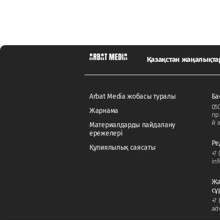
Қазақстан жаңалықт
Arbat Media жобасы туралы
Ба
050
Жарнама
пр
й э
Материалдарды пайдалану
ережелері
Ре
Құпиялылық саясаты
+7 
in
Жа
сұ
+7 
ad