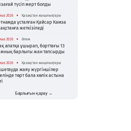
зағай түсіп мерт болды
•
мыз 2026
Қазақстан жаңалықтары
етнамда ұсталған Қайсар Камза
ақстанға жеткізіледі
•
мыз 2026
Әлем
қ апатқа ұшырап, борттағы 13
амның барлығы жан тапсырды
•
мыз 2026
Қазақстан жаңалықтары
кшетауда жаяу жүргіншілер
елінде төрт бала көлік астына
ті
Барлығын қарау →
TikTok