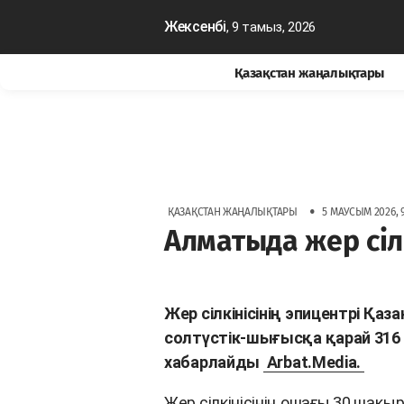
Жексенбі
, 9 тамыз, 2026
Қазақстан жаңалықтары
•
ҚАЗАҚСТАН ЖАҢАЛЫҚТАРЫ
5 МАУСЫМ 2026, 9
Алматыда жер сіл
Жер сілкінісінің эпицентрі Қ
солтүстік-шығысқа қарай 31
хабарлайды
Arbat.Media.
Жер сілкінісінің ошағы 30 шақы