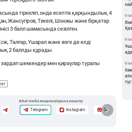
най
асында тіркеліп, онда есептік қарқындылық 4
6 та
н, Жансүгіров, Текелі, Шонжы және бірқатар
Вь
Қаз
нісі 3 балл шамасында сезілген.
6 та
ік, Талғар, Үшарал және өзге де елді
Ұша
ық 2 баллды құрады.
ад
 зардап шеккендер мен қираулар туралы
6 та
Кө
өтк
түс
пат
Arbat media жаңалықтарына жазылу:
Telegram
Instagram
Google News