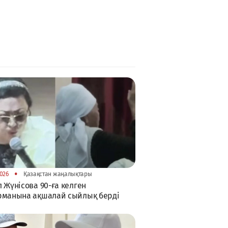
•
026
Қазақстан жаңалықтары
 Жүнісова 90-ға келген
рманына ақшалай сыйлық берді