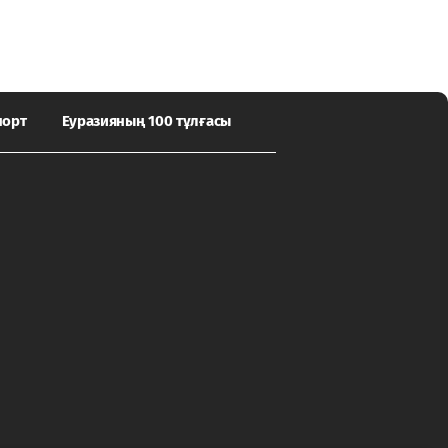
порт
Еуразияның 100 тұлғасы