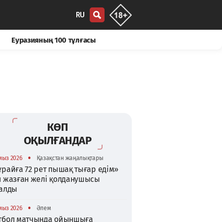
RU
Еуразияның 100 тұлғасы
КӨП
ОҚЫЛҒАНДАР
•
мыз 2026
Қазақстан жаңалықтары
райға 72 рет пышақ тығар едім»
п жазған желі қолданушысы
талды
•
мыз 2026
Әлем
тбол матчында ойыншыға