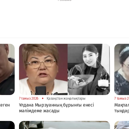
•
7 тамыз 2026
Қазақстан жаңалықтары
7 тамыз 2
жеген
Ұлдана Мырзуанның бұрынғы енесі
Мақпал
мәлімдеме жасады
тыңда