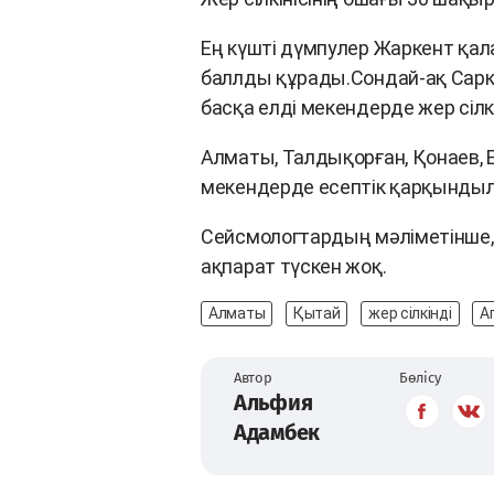
Ең күшті дүмпулер Жаркент қал
баллды құрады.Сондай-ақ Сарқа
басқа елді мекендерде жер сілкі
Алматы, Талдықорған, Қонаев, Ес
мекендерде есептік қарқындыл
Сейсмологтардың мәліметінше,
ақпарат түскен жоқ.
Алматы
Қытай
жер сілкінді
А
Автор
Бөлісу
Альфия
Адамбек