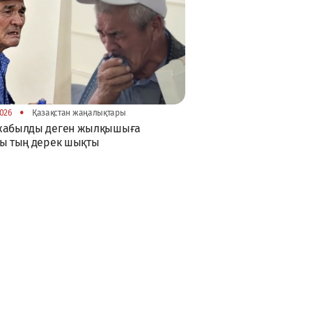
•
026
Қазақстан жаңалықтары
жабылды деген жылқышыға
ы тың дерек шықты