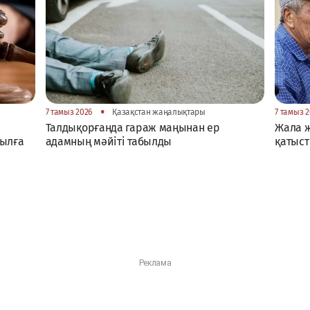
•
7 тамыз 2026
Қазақстан жаңалықтары
7 тамыз 2
Талдықорғанда гараж маңынан ер
Жала 
жылға
адамның мәйіті табылды
қатыст