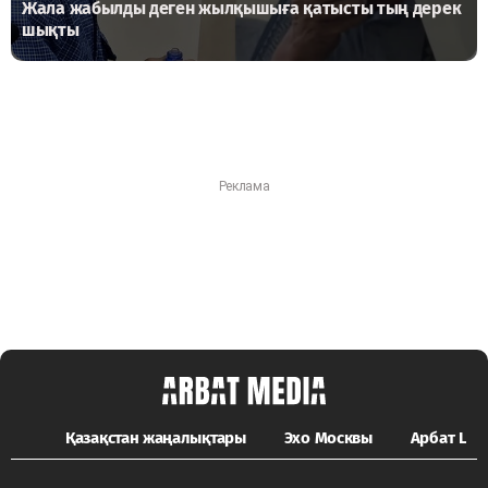
Жала жабылды деген жылқышыға қатысты тың дерек
шықты
Қазақстан жаңалықтары
Эхо Москвы
Арбат LIFE