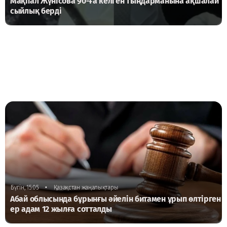
Мақпал Жүнісова 90-ға келген тыңдарманына ақшалай
сыйлық берді
•
Бүгін, 15:05
Қазақстан жаңалықтары
Абай облысында бұрынғы әйелін битамен ұрып өлтірген
ер адам 12 жылға сотталды