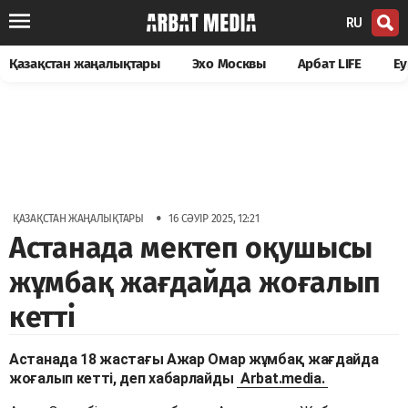
RU
Қазақстан жаңалықтары
Эхо Москвы
Арбат LIFE
Еу
•
ҚАЗАҚСТАН ЖАҢАЛЫҚТАРЫ
16 СӘУІР 2025, 12:21
Астанада мектеп оқушысы
жұмбақ жағдайда жоғалып
кетті
Астанада 18 жастағы Ажар Омар жұмбақ жағдайда
жоғалып кетті, деп хабарлайды
Arbat.media.