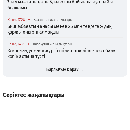
7 тамызға арналған Қазақстан бойынша ауа райы
болжамы
•
Кеше, 17:28
Қазақстан жаңалықтары
Бишімбаевтың анасы менен 25 млн теңгеге жуық
қаржы өндіріп алмақшы
•
Кеше, 14:21
Қазақстан жаңалықтары
Көкшетауда жаяу жүргіншілер өткелінде төрт бала
көлік астына түсті
Барлығын қарау →
Серіктес жаңалықтары