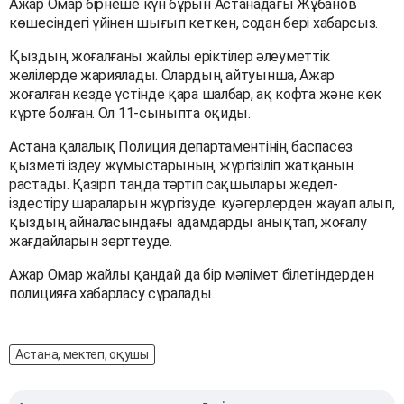
Ажар Омар бірнеше күн бұрын Астанадағы Жұбанов
көшесіндегі үйінен шығып кеткен, содан бері хабарсыз.
Қыздың жоғалғаны жайлы еріктілер әлеуметтік
желілерде жариялады. Олардың айтуынша, Ажар
жоғалған кезде үстінде қара шалбар, ақ кофта және көк
күрте болған. Ол 11-сыныпта оқиды.
Астана қалалық Полиция департаментінің баспасөз
қызметі іздеу жұмыстарының жүргізіліп жатқанын
растады. Қазіргі таңда тәртіп сақшылары жедел-
іздестіру шараларын жүргізуде: куәгерлерден жауап алып,
қыздың айналасындағы адамдарды анықтап, жоғалу
жағдайларын зерттеуде.
Ажар Омар жайлы қандай да бір мәлімет білетіндерден
полицияға хабарласу сұралады.
Астана, мектеп, оқушы