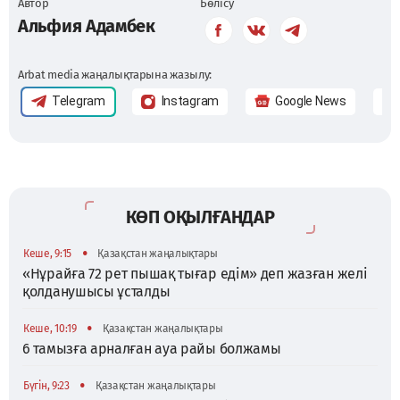
Автор
Бөлісу
Альфия Адамбек
Arbat media жаңалықтарына жазылу:
Telegram
Instagram
Google News
КӨП ОҚЫЛҒАНДАР
•
Кеше, 9:15
Қазақстан жаңалықтары
«Нұрайға 72 рет пышақ тығар едім» деп жазған желі
қолданушысы ұсталды
•
Кеше, 10:19
Қазақстан жаңалықтары
6 тамызға арналған ауа райы болжамы
•
Бүгін, 9:23
Қазақстан жаңалықтары