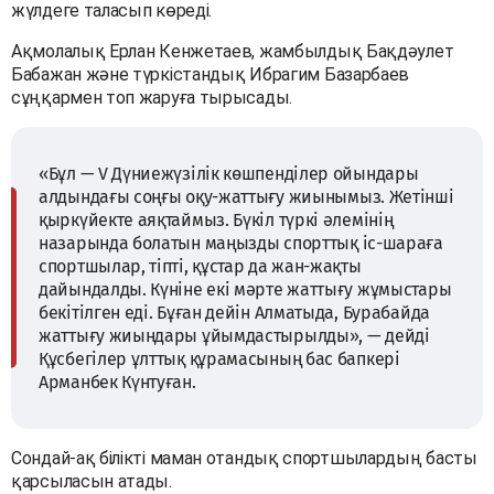
жүлдеге таласып көреді.
Ақмолалық Ерлан Кенжетаев, жамбылдық Бақдәулет
Бабажан және түркістандық Ибрагим Базарбаев
сұңқармен топ жаруға тырысады.
«Бұл — V Дүниежүзілік көшпенділер ойындары
алдындағы соңғы оқу-жаттығу жиынымыз. Жетінші
қыркүйекте аяқтаймыз. Бүкіл түркі әлемінің
назарында болатын маңызды спорттық іс-шараға
спортшылар, тіпті, құстар да жан-жақты
дайындалды. Күніне екі мәрте жаттығу жұмыстары
бекітілген еді. Бұған дейін Алматыда, Бурабайда
жаттығу жиындары ұйымдастырылды», — дейді
Құсбегілер ұлттық құрамасының бас бапкері
Арманбек Күнтуған.
Сондай-ақ білікті маман отандық спортшылардың басты
қарсыласын атады.