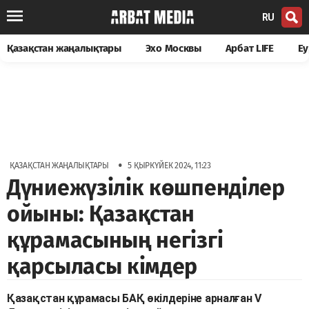
RU
Қазақстан жаңалықтары
Эхо Москвы
Арбат LIFE
Еу
•
ҚАЗАҚСТАН ЖАҢАЛЫҚТАРЫ
5 ҚЫРКҮЙЕК 2024, 11:23
Дүниежүзілік көшпенділер
ойыны: Қазақстан
құрамасының негізгі
қарсыласы кімдер
Қазақстан құрамасы БАҚ өкілдеріне арналған V