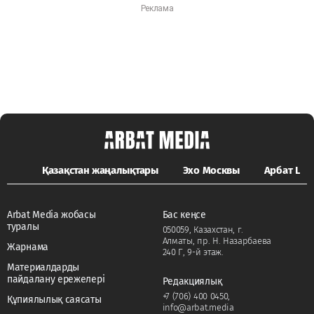
Қазақстан жаңалықтары
Эхо Москвы
Арбат LIFE
Arbat Media жобасы
Бас кеңсе
туралы
050059, Казахстан, г.
Алматы, пр. Н. Назарбаева
Жарнама
240 Г, 9-й этаж.
Материалдарды
пайдалану ережелері
Редакциялық
+7 (706) 400 0450
,
Құпиялылық саясаты
info@arbat.media