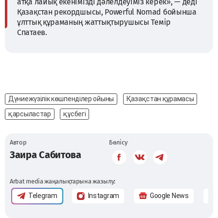
атқа лайық екенімізді дәлелдеуіміз керек», — деді
Қазақстан рекордшысы, Powerful Nomad бойынша
ұлттық құраманың жаттықтырушысы Темір
Спатаев.
Дүниежүзілік көшпенділер ойыны
Қазақстан құрамасы
қарсыластар
құсбегі
Автор
Бөлісу
Заира Сабитова
Arbat media жаңалықтарына жазылу:
Telegram
Instagram
Google News