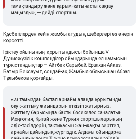
тамақтандыру және қарым-қатынасты сақтау
маңызды», — дейді спортшы.
Құсбегілерден кейін жамбы атудың шеберлері өз өнерін
көрсетті.
Іріктеу ойынының қорытындысы бойынша V
Дүниежүзілік көшпенділер ойындарында ел намысын
түркістандықтар — Айтбек Сарыбай, Ералхан Айкөз,
Батыр Бексауыт, сондай-ақ Жамбыл облысынан Абзал
Тұлыбеков қорғайды.
«23 тамыздан бастап арнайы алаңда қорытынды
оқу-жаттығу жиындарын өткізіп жатырмыз.
Жаттығу барысында басты бәсекелес саналатын
Моңғолия, Қытай және Түркия спортшыларының
әдіс-тәсілдерін, тактикасын жан-жақты зерттеп,
арнайы дайындық жүргіздік. Алдағы ойындарға
дайындық деңгейі және психологиялық әзірлік