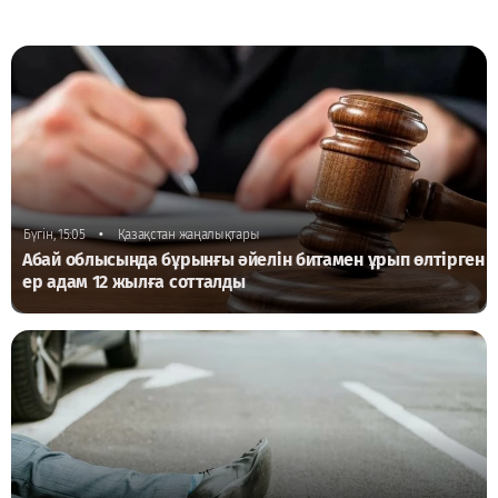
•
Бүгін, 15:05
Қазақстан жаңалықтары
Абай облысында бұрынғы әйелін битамен ұрып өлтірген
ер адам 12 жылға сотталды