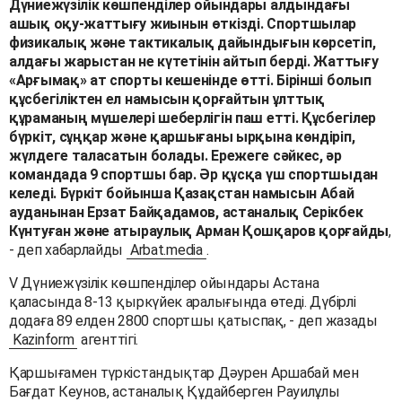
Дүниежүзілік көшпенділер ойындары алдындағы
ашық оқу-жаттығу жиынын өткізді. Спортшылар
физикалық және тактикалық дайындығын көрсетіп,
алдағы жарыстан не күтетінін айтып берді. Жаттығу
«Арғымақ» ат спорты кешенінде өтті. Бірінші болып
құсбегіліктен ел намысын қорғайтын ұлттық
құраманың мүшелері шеберлігін паш етті. Құсбегілер
бүркіт, сұңқар және қаршығаны ырқына көндіріп,
жүлдеге таласатын болады. Ережеге сәйкес, әр
командада 9 спортшы бар. Әр құсқа үш спортшыдан
келеді. Бүркіт бойынша Қазақстан намысын Абай
ауданынан Ерзат Байқадамов, астаналық Серікбек
Күнтуған және атыраулық Арман Қошқаров қорғайды
,
- деп хабарлайды
Arbat.media
.
V Дүниежүзілік көшпенділер ойындары Астана
қаласында 8-13 қыркүйек аралығында өтеді. Дүбірлі
додаға 89 елден 2800 спортшы қатыспақ, - деп жазады
Kazinform
агенттігі.
Қаршығамен түркістандықтар Дәурен Аршабай мен
Бағдат Кеунов, астаналық Құдайберген Рауилұлы