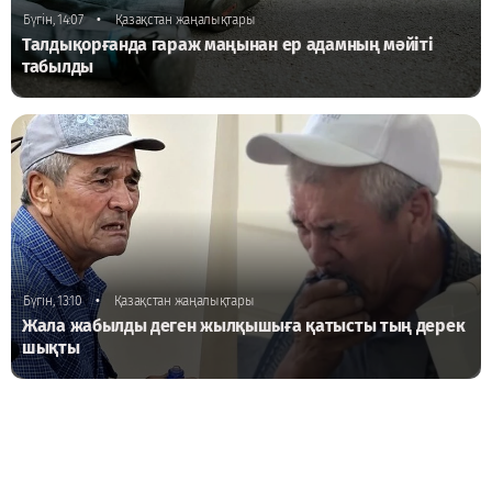
•
Бүгін, 14:07
Қазақстан жаңалықтары
Талдықорғанда гараж маңынан ер адамның мәйіті
табылды
•
Бүгін, 13:10
Қазақстан жаңалықтары
Жала жабылды деген жылқышыға қатысты тың дерек
шықты