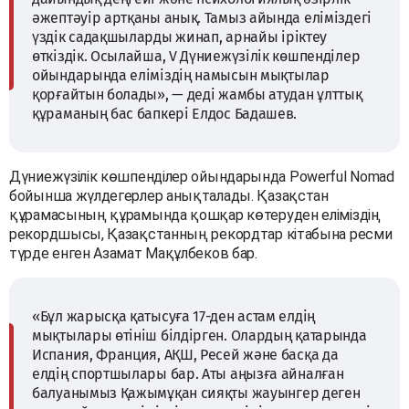
әжептәуір артқаны анық. Тамыз айында еліміздегі
үздік садақшыларды жинап, арнайы іріктеу
өткіздік. Осылайша, V Дүниежүзілік көшпенділер
ойындарында еліміздің намысын мықтылар
қорғайтын болады», — деді жамбы атудан ұлттық
құраманың бас бапкері Елдос Бадашев.
Дүниежүзілік көшпенділер ойындарында Powerful Nomad
бойынша жүлдегерлер анықталады. Қазақстан
құрамасының құрамында қошқар көтеруден еліміздің
рекордшысы, Қазақстанның рекордтар кітабына ресми
түрде енген Азамат Мақұлбеков бар.
«Бұл жарысқа қатысуға 17-ден астам елдің
мықтылары өтініш білдірген. Олардың қатарында
Испания, Франция, АҚШ, Ресей және басқа да
елдің спортшылары бар. Аты аңызға айналған
балуанымыз Қажымұқан сияқты жауынгер деген