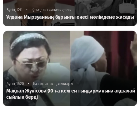
•
Бүгін, 17:11
Қазақстан жаңалықтары
Ұлдана Мырзуанның бұрынғы енесі мәлімдеме жасады
•
Бүгін, 16:20
Қазақстан жаңалықтары
Мақпал Жүнісова 90-ға келген тыңдарманына ақшалай
сыйлық берді