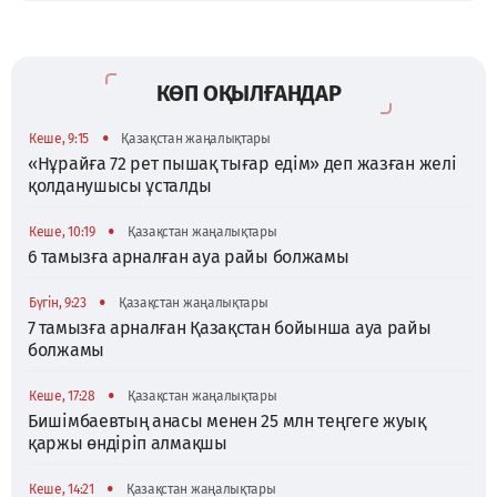
КӨП ОҚЫЛҒАНДАР
•
Кеше, 9:15
Қазақстан жаңалықтары
«Нұрайға 72 рет пышақ тығар едім» деп жазған желі
қолданушысы ұсталды
•
Кеше, 10:19
Қазақстан жаңалықтары
6 тамызға арналған ауа райы болжамы
•
Бүгін, 9:23
Қазақстан жаңалықтары
7 тамызға арналған Қазақстан бойынша ауа райы
болжамы
•
Кеше, 17:28
Қазақстан жаңалықтары
Бишімбаевтың анасы менен 25 млн теңгеге жуық
қаржы өндіріп алмақшы
•
Кеше, 14:21
Қазақстан жаңалықтары