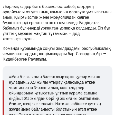
«Барлық елдер бізге бәсекелес, себебі, олардың
әрқайсысы өз ұлтының намысын қорғауға ұмтылатыны
анық. Қырғызстан және Моңғолиядан келген
бүркітшілерді ерекше атап өткім келеді. Біздің ата-
бабамыз бұл өнерді ұрпақтан-ұрпаққа қалдырды. Біз бұл
ұлттық мұраны мақтан тұтамыз», — деді
жаттықтырушы.
Команда құрамында соңғы жылдардағы республикалық
чемпионаттардың жеңімпаздары бар. Солардың бірі —
Құдайберген Рауилұлы.
«Мен 8-сыныптан бастап жыртқыш құстармен аң
ауладым. 2023 жылы Атырау қаласында өткен
чемпионатта 3-орын алып, көшпенділер
ойындарына қатысатын ұлттық құрама сапына
ендім. 2013 жылдан бері қаршығаны баптаймын.
Әрине, жеңіске сенеміз. Нәтиже көбінесе құстың
жағдайына байланысты болатынын атап өткен
жөн. Олар иесін дұрыс түсінуі үшін дұрыс