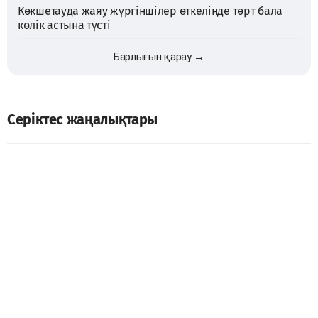
Көкшетауда жаяу жүргіншілер өткелінде төрт бала
көлік астына түсті
Барлығын қарау →
Серіктес жаңалықтары