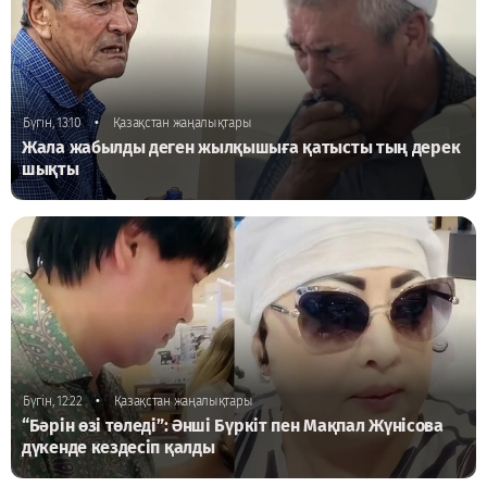
•
Бүгін, 13:10
Қазақстан жаңалықтары
Жала жабылды деген жылқышыға қатысты тың дерек
шықты
•
Бүгін, 12:22
Қазақстан жаңалықтары
“Бәрін өзі төледі”: Әнші Бүркіт пен Мақпал Жүнісова
дүкенде кездесіп қалды