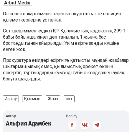
Arbat.Media.
Ол кезекті жарнаманы таратып жүрген сәтте полиция
қызметкерлеріне ұсталған.
Сот шешімімен күдікті ҚР Қылмыстық кодексінің 299-1-
бабы бойынша кінәлі деп танылып, 1 жылға бас
бостандығынан айырылды. Үкім әзірге заңды күшіне
енген жоқ.
Прокуратура өкілдері есірткіге қатысты мұндай жазбалар
шығармашылық емес, қылмыстық әрекет екенін
ескертіп, тұрғындарды күмәнді табыс көздерінен аулақ
болуға шақырды.
Ақтау
Қылмыс
Жаза
сот
Автор
Бөлісу
Альфия Адамбек