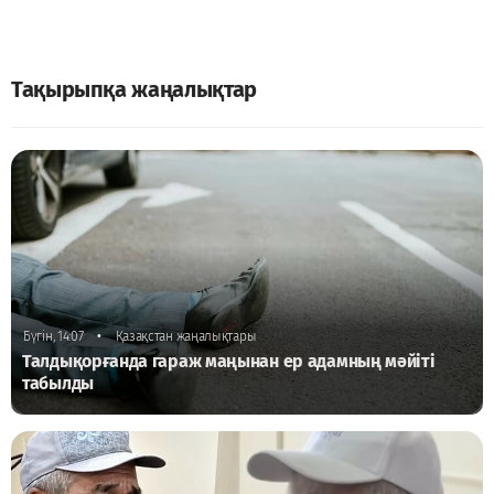
Тақырыпқа жаңалықтар
•
Бүгін, 14:07
Қазақстан жаңалықтары
Талдықорғанда гараж маңынан ер адамның мәйіті
табылды