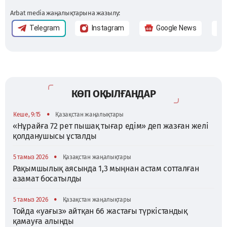
Arbat media жаңалықтарына жазылу:
Telegram
Instagram
Google News
КӨП ОҚЫЛҒАНДАР
•
Кеше, 9:15
Қазақстан жаңалықтары
«Нұрайға 72 рет пышақ тығар едім» деп жазған желі
қолданушысы ұсталды
•
5 тамыз 2026
Қазақстан жаңалықтары
Рақымшылық аясында 1,3 мыңнан астам сотталған
азамат босатылды
•
5 тамыз 2026
Қазақстан жаңалықтары
Тойда «уағыз» айтқан 66 жастағы түркістандық
қамауға алынды