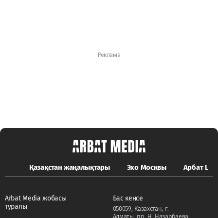
Қазақстан жаңалықтары
Эхо Москвы
Арбат LIFE
Arbat Media жобасы
Бас кеңсе
туралы
050059, Казахстан, г.
Алматы, пр. Н. Назарбаева