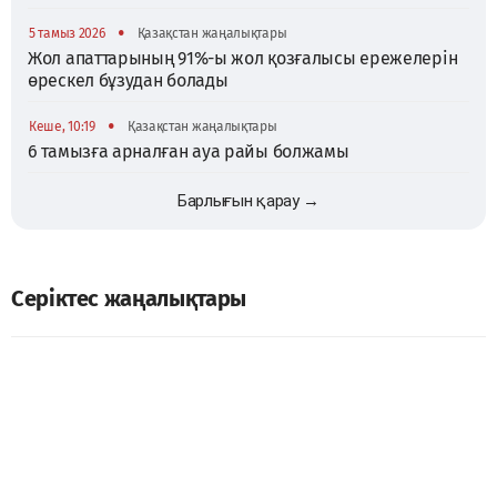
•
5 тамыз 2026
Қазақстан жаңалықтары
Жол апаттарының 91%-ы жол қозғалысы ережелерін
өрескел бұзудан болады
•
Кеше, 10:19
Қазақстан жаңалықтары
6 тамызға арналған ауа райы болжамы
Барлығын қарау →
Серіктес жаңалықтары