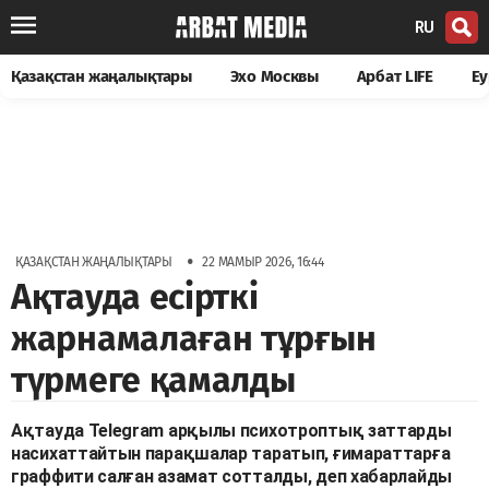
RU
Қазақстан жаңалықтары
Эхо Москвы
Арбат LIFE
Еу
•
ҚАЗАҚСТАН ЖАҢАЛЫҚТАРЫ
22 МАМЫР 2026, 16:44
Ақтауда есірткі
жарнамалаған тұрғын
түрмеге қамалды
Ақтауда Telegram арқылы психотроптық заттарды
насихаттайтын парақшалар таратып, ғимараттарға
граффити салған азамат сотталды, деп хабарлайды